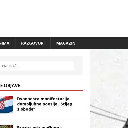
NIMA
RAZGOVORI
MAGAZIN
E OBJAVE
Dvanaesta manifestacija
domoljubne poezije „Stijeg
slobode”
Prozna oda mačkama