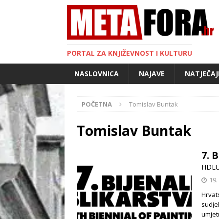
PORTAL ZA KNJIŽEVNOST I KULTURU
NASLOVNICA
NAJAVE
NATJEČAJ
POČETNA
Tomislav Buntak
Tomislav Buntak
7. 
HDL
19.
Hrvat
sudje
umjet