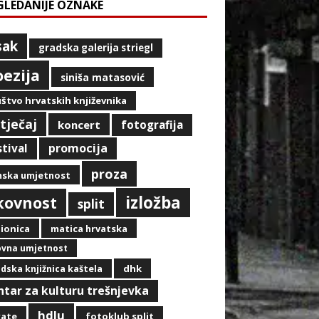
GLEDANIJE OZNAKE
sak
gradska galerija striegl
oezija
siniša matasović
štvo hrvatskih književnika
tječaj
koncert
fotografija
promocija
stival
proza
mska umjetnost
izložba
ikovnost
split
ionica
matica hrvatska
ovna umjetnost
dhk
dska knjižnica kaštela
ntar za kulturu trešnjevka
hdlu
kate
fotoklub split