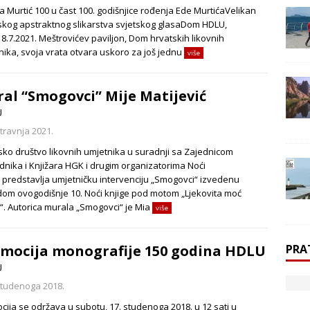
a Murtić 100 u čast 100. godišnjice rođenja Ede MurtićaVelikan
skog apstraktnog slikarstva svjetskog glasaDom HDLU,
18.7.2021. Meštrovićev paviljon, Dom hrvatskih likovnih
nika, svoja vrata otvara uskoro za još jednu
više
al “Smogovci” Mije Matijević
U
 travnja 2021.
sko društvo likovnih umjetnika u suradnji sa Zajednicom
dnika i Knjižara HGK i drugim organizatorima Noći
e predstavlja umjetničku intervenciju „Smogovci“ izvedenu
om ovogodišnje 10. Noći knjige pod motom „Ljekovita moć
e“. Autorica murala „Smogovci“ je Mia
više
PRA
mocija monografije 150 godina HDLU
U
studenoga 2018.
cija se održava u subotu, 17. studenoga 2018. u 12 sati u