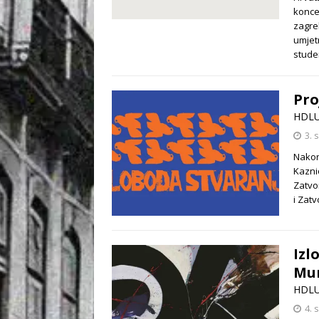
konce
zagre
umjetn
stude
Pro
HDL
3. 
Nakon
Kazni
Zatvo
i Zatv
Izl
Mur
HDL
4. 