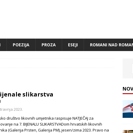
I
POEZIJA
PROZA
ESEJI
ROMANI NAD ROMA
NOV
Bijenale slikarstva
U
 travnja 2023.
sko društvo likovnih umjetnika raspisuje NATJEČAJ za
lovanje na 7. BIJENALU SLIKARSTVADom hrvatskih likovnih
nika (Galerija Prsten, Galerija PM), jesen/zima 2023. Pravo na