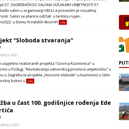
pt 57. ZAGREBAČKOG SALONA VIZUALNIH UMJETNOSTI 57.
bački salon u organizaciji HDLU-a posvećen je vizualnoj
osti. Salon se planira održati u terminu rujan-
ni2022. u Domu hrvatskih likovnih
više
jekt “Sloboda stvaranja”
U
srpnja 2021.
PUT
 uspješno realiziranih projekta “Uzorna Kaznionica” u
onici u Požegi, “Revitalizacija zatvorskog prostora umjetnošću” u
ru u Zagrebu te projekta „Horizont slobode“ u Kaznionici u Glini
orskoj bolnici u
više
ožba u čast 100. godišnjice rođenja Ede
tića
U
svibnja 2021.