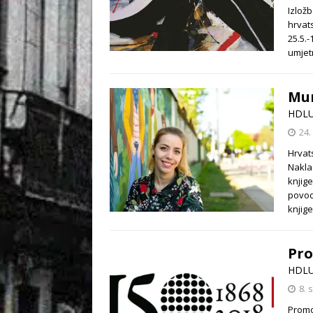
Izložb
hrvat
25.5.-
umjet
Mur
HDL
24.
Hrvat
Nakla
knjig
povod
knjig
Pro
HDL
8. 
Promo