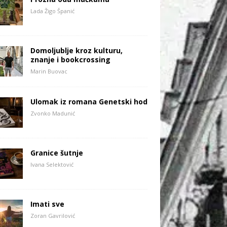
Lada Žigo Španić
Domoljublje kroz kulturu,
znanje i bookcrossing
Marin Buovac
Ulomak iz romana Genetski hod
Zvonko Madunić
Granice šutnje
Ivana Selektović
Imati sve
Zoran Gavrilović