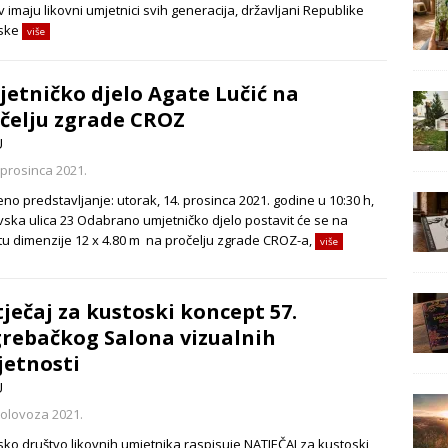
 imaju likovni umjetnici svih generacija, državljani Republike
tske
više
etničko djelo Agate Lučić na
čelju zgrade CROZ
U
 prosinca 2021.
no predstavljanje: utorak, 14. prosinca 2021. godine u 10:30 h,
vska ulica 23 Odabrano umjetničko djelo postavit će se na
tu dimenzije 12 x 4.80 m na pročelju zgrade CROZ-a,
više
ječaj za kustoski koncept 57.
rebačkog Salona vizualnih
etnosti
U
kolovoza 2021.
sko društvo likovnih umjetnika raspisuje NATJEČAJ za kustoski