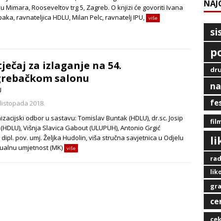
NAJ
 Mimara, Rooseveltov trg 5, Zagreb. O knjizi će govoriti Ivana
aka, ravnateljica HDLU, Milan Pelc, ravnatelj IPU,
više
si
p
ječaj za izlaganje na 54.
dru
grebačkom salonu
na
U
fe
 listopada 2018.
zacijski odbor u sastavu: Tomislav Buntak (HDLU), dr.sc. Josip
fil
 (HDLU), Višnja Slavica Gabout (ULUPUH), Antonio Grgić
 dipl. pov. umj. Željka Hudolin, viša stručna savjetnica u Odjelu
l
zualnu umjetnost (MK)
više
rad
lik
gra
ce
ce