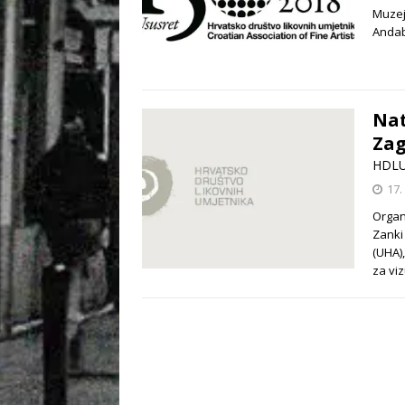
Muzeju
Andab
Nat
Za
HDL
17.
Organi
Zanki
(UHA),
za vi