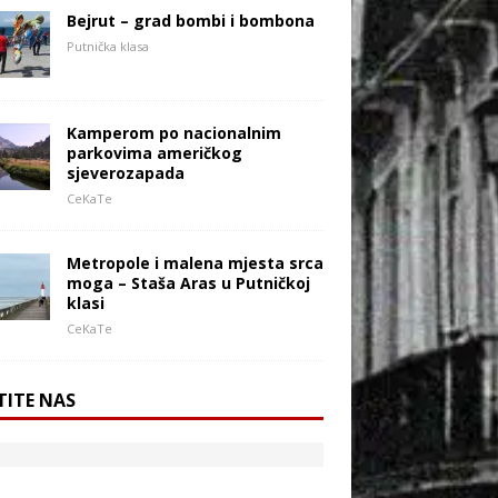
Bejrut – grad bombi i bombona
Putnička klasa
Kamperom po nacionalnim
parkovima američkog
sjeverozapada
CeKaTe
Metropole i malena mjesta srca
moga – Staša Aras u Putničkoj
klasi
CeKaTe
TITE NAS