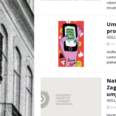
odaziv
Hrva
Umj
pro
HDL
11.
službe
Lasto
plaka
Nat
Zag
umj
HDL
6. 
Hrvat