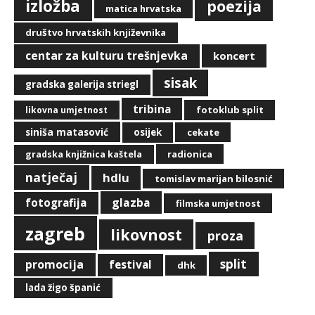
izložba
poezija
matica hrvatska
društvo hrvatskih književnika
centar za kulturu trešnjevka
koncert
sisak
gradska galerija striegl
tribina
fotoklub split
likovna umjetnost
siniša matasović
osijek
cekate
radionica
gradska knjižnica kaštela
natječaj
hdlu
tomislav marijan bilosnić
glazba
fotografija
filmska umjetnost
zagreb
likovnost
proza
split
promocija
festival
dhk
lada žigo španić