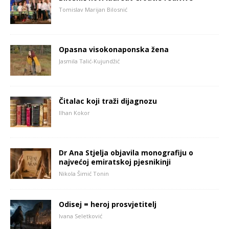
Tomislav Marijan Bilosnić
Opasna visokonaponska žena
Jasmila Talić-Kujundžić
Čitalac koji traži dijagnozu
Ilhan Kokor
Dr Ana Stjelja objavila monografiju o
najvećoj emiratskoj pjesnikinji
Nikola Šimić Tonin
Odisej = heroj prosvjetitelj
Ivana Seletković