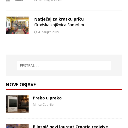
Natječaj za kratku priču
Gradska knjižnica Samobor
4. ožujka 2019.
NOVE OBJAVE
Preko u preko
Milica Čubrilo
Bilosnić novi laureat Croatie redivive