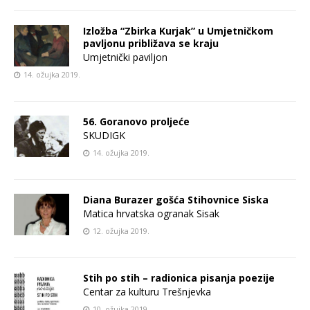
Izložba “Zbirka Kurjak” u Umjetničkom
pavljonu približava se kraju
Umjetnički paviljon
14. ožujka 2019.
56. Goranovo proljeće
SKUDIGK
14. ožujka 2019.
Diana Burazer gošća Stihovnice Siska
Matica hrvatska ogranak Sisak
12. ožujka 2019.
Stih po stih – radionica pisanja poezije
Centar za kulturu Trešnjevka
10. ožujka 2019.