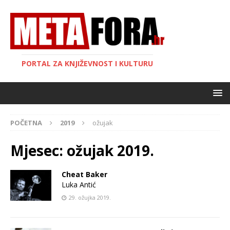
PORTAL ZA KNJIŽEVNOST I KULTURU
POČETNA
2019
ožujak
Mjesec:
ožujak 2019.
Cheat Baker
Luka Antić
29. ožujka 2019.