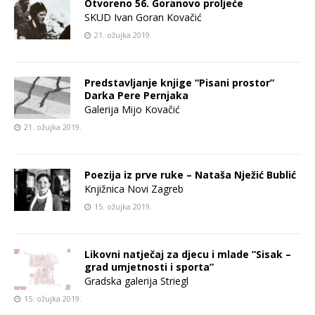
Otvoreno 56. Goranovo proljeće
SKUD Ivan Goran Kovačić
21. ožujka 2019.
Predstavljanje knjige “Pisani prostor”
Darka Pere Pernjaka
Galerija Mijo Kovačić
21. ožujka 2019.
Poezija iz prve ruke – Nataša Nježić Bublić
Knjižnica Novi Zagreb
15. ožujka 2019.
Likovni natječaj za djecu i mlade ”Sisak –
grad umjetnosti i sporta”
Gradska galerija Striegl
15. ožujka 2019.