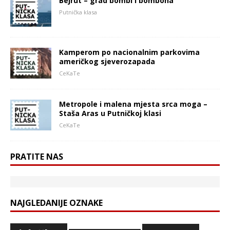
Bejrut – grad bombi i bombona
Putnička klasa
Kamperom po nacionalnim parkovima
američkog sjeverozapada
CeKaTe
Metropole i malena mjesta srca moga –
Staša Aras u Putničkoj klasi
CeKaTe
PRATITE NAS
NAJGLEDANIJE OZNAKE