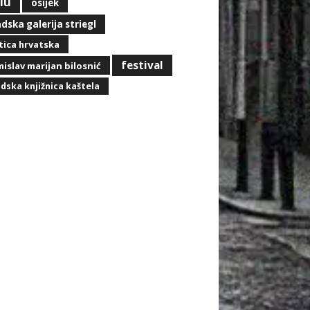
lu
osijek
dska galerija striegl
ica hrvatska
festival
islav marijan bilosnić
dska knjižnica kaštela