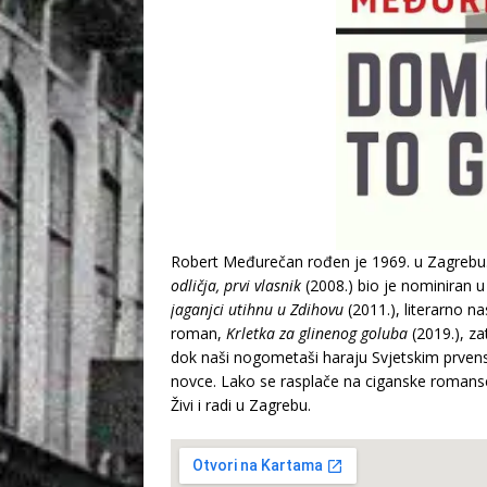
Robert Međurečan rođen je 1969. u Zagrebu. 
odličja, prvi vlasnik
(2008.) bio je nominiran 
jaganjci utihnu u Zdihovu
(2011.), literarno na
roman,
Krletka za glinenog goluba
(2019.), za
dok naši nogometaši haraju Svjetskim prvenst
novce. Lako se rasplače na ciganske romanse. P
Živi i radi u Zagrebu.