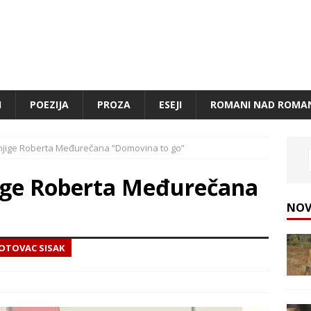
I
POEZIJA
PROZA
ESEJI
ROMANI NAD ROMA
knjige Roberta Međurečana “Domovina to go”
jige Roberta Međurečana
NOV
GOTOVAC SISAK