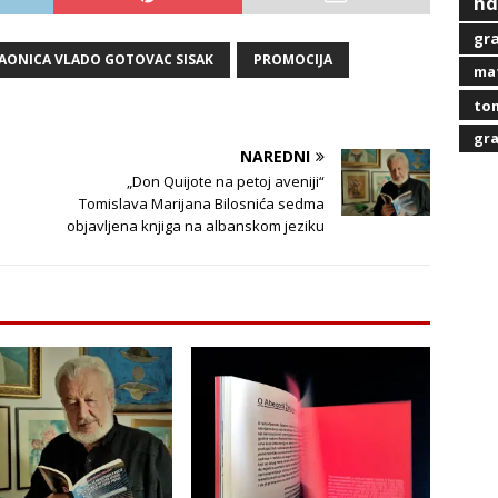
hd
gra
TAONICA VLADO GOTOVAC SISAK
PROMOCIJA
mat
tom
gra
NAREDNI
„Don Quijote na petoj aveniji“
Tomislava Marijana Bilosnića sedma
objavljena knjiga na albanskom jeziku