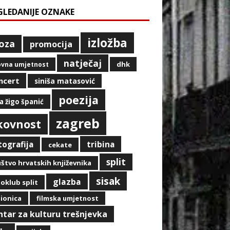
GLEDANIJE OZNAKE
izložba
oza
promocija
natječaj
dhk
ovna umjetnost
ncert
siniša matasović
poezija
a žigo španić
zagreb
ikovnost
tografija
tribina
cekate
split
štvo hrvatskih književnika
sisak
glazba
oklub split
ionica
filmska umjetnost
ntar za kulturu trešnjevka