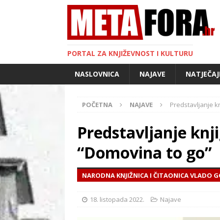
PORTAL ZA KNJIŽEVNOST I KULTURU
NASLOVNICA
NAJAVE
NATJEČAJ
POČETNA
NAJAVE
Predstavljanje 
Predstavljanje kn
“Domovina to go”
NARODNA KNJIŽNICA I ČITAONICA VLADO 
18. listopada 2022.
Najave