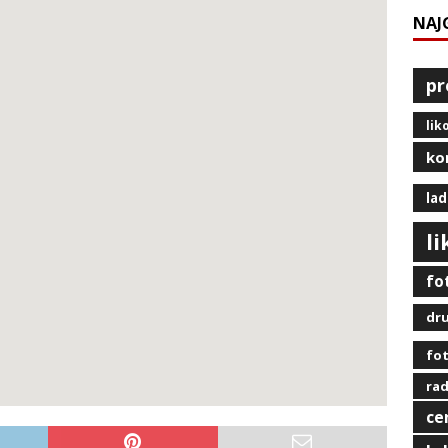
NAJ
pr
lik
ko
lad
l
fo
dru
fot
rad
ce