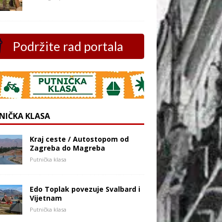
Podržite rad portala
NIČKA KLASA
Kraj ceste / Autostopom od
Zagreba do Magreba
Putnička klasa
Edo Toplak povezuje Svalbard i
Vijetnam
Putnička klasa