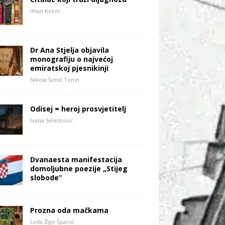
Ilhan Kokor
Dr Ana Stjelja objavila
monografiju o najvećoj
emiratskoj pjesnikinji
Nikola Šimić Tonin
Odisej = heroj prosvjetitelj
Ivana Seletković
Dvanaesta manifestacija
domoljubne poezije „Stijeg
slobode”
Prozna oda mačkama
Lada Žigo Španić