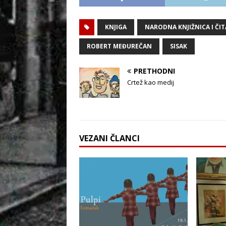
KNJIGA
NARODNA KNJIŽNICA I ČI
ROBERT MEĐUREČAN
SISAK
PRETHODNI
Crtež kao medij
VEZANI ČLANCI