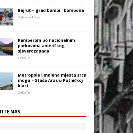
Bejrut – grad bombi i bombona
Putnička klasa
Kamperom po nacionalnim
parkovima američkog
sjeverozapada
CeKaTe
Metropole i malena mjesta srca
moga – Staša Aras u Putničkoj
klasi
CeKaTe
TITE NAS