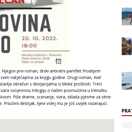
Njegov prvi roman, drski antiratni pamflet
Prodajem
u svim natječajima za knjigu godine. Drugi roman,
Kad
stavlja obračun s devijacijama iz bliske prošlosti. Treći
tvara svojevrsnu trilogiju o našim posrnućima u trenutku
vom. Piše drame, scenarije, svira, sklada pjesme za sitne
riučeni dešnjak, lijevi volej mu je još uvijek razarajući.
PRA