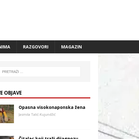
NIMA
RAZGOVORI
MAGAZIN
E OBJAVE
Opasna visokonaponska žena
Jasmila Talić-Kujundžić
Čitalac koji traži dijagnozu