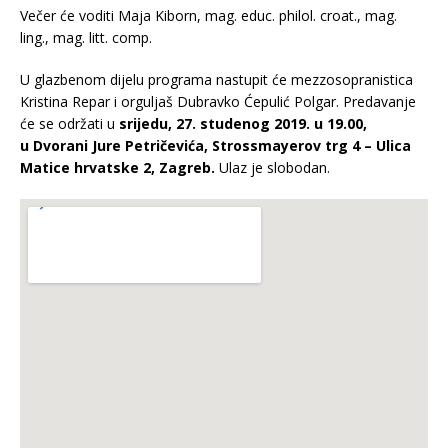
Večer će voditi Maja Kiborn, mag. educ. philol. croat., mag.
ling., mag. litt. comp.
U glazbenom dijelu programa nastupit će mezzosopranistica
Kristina Repar i orguljaš Dubravko Ćepulić Polgar. Predavanje
će se održati u
srijedu, 27. studenog 2019. u 19.00,
u Dvorani Jure Petričevića, Strossmayerov trg 4 – Ulica
Matice hrvatske 2, Zagreb.
Ulaz je slobodan.