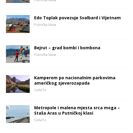
Edo Toplak povezuje Svalbard i Vijetnam
Putnička klasa
Bejrut – grad bombi i bombona
Putnička klasa
Kamperom po nacionalnim parkovima
američkog sjeverozapada
CeKaTe
Metropole i malena mjesta srca moga –
Staša Aras u Putničkoj klasi
CeKaTe