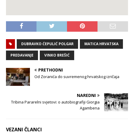
DUBRAVKO ĆEPULIĆ POLGAR
MATICA HRVATSKA
PREDAVANJE
VINKO BREŠIĆ
PRETHODNI
Od Zoranića do suvremenog hrvatskog izričaja
NAREDNI
Tribina Pararelni svjetovi: o autobiografiji Giorgia
Agambena
VEZANI ČLANCI