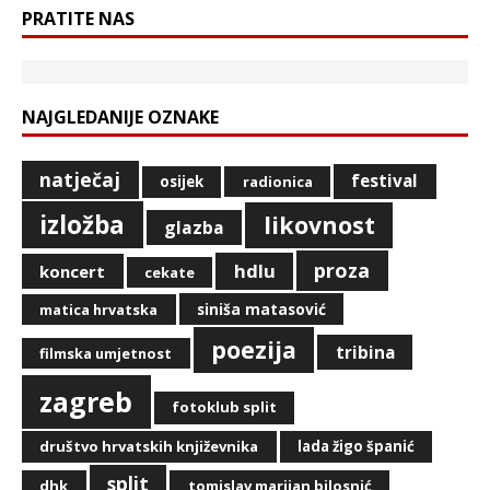
PRATITE NAS
NAJGLEDANIJE OZNAKE
natječaj
festival
osijek
radionica
izložba
likovnost
glazba
proza
hdlu
koncert
cekate
siniša matasović
matica hrvatska
poezija
tribina
filmska umjetnost
zagreb
fotoklub split
društvo hrvatskih književnika
lada žigo španić
split
dhk
tomislav marijan bilosnić