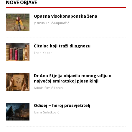
NOVE OBJAVE
Opasna visokonaponska žena
Jasmila Talić-Kujundžić
Čitalac koji traži dijagnozu
Ilhan Kokor
Dr Ana Stjelja objavila monografiju o
najvećoj emiratskoj pjesnikinji
Nikola Šimić Tonin
Odisej = heroj prosvjetitelj
Ivana Seletković