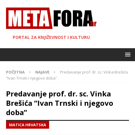
PORTAL ZA KNJIŽEVNOST I KULTURU
POČETNA
NAJAVE
Predavanje prof. dr. sc. Vinka Brešića
“Ivan Trnski i njegovo doba”
Predavanje prof. dr. sc. Vinka
Brešića “Ivan Trnski i njegovo
doba”
MATICA HRVATSKA