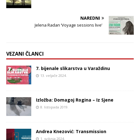
NAREDNI
Jelena Radan ‘Voyage sessions live’
VEZANI ČLANCI
7. bijenale slikarstva u Varaždinu
13. veljače 2024.
Izložba: Domagoj Rogina – Iz Sjene
8. listopada 2019.
Andrea Knezović: Transmission
1. svibnja 2024.