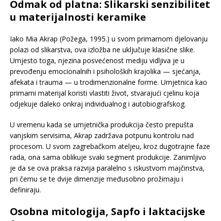
Odmak od platna: Slikarski senzibilitet
u materijalnosti keramike
Iako Mia Akrap (Požega, 1995.) u svom primarnom djelovanju
polazi od slikarstva, ova izložba ne uključuje klasične slike.
Umjesto toga, njezina posvećenost mediju vidljiva je u
prevođenju emocionalnih i psiholoških krajolika — sjećanja,
afekata i trauma — u trodimenzionalne forme. Umjetnica kao
primarni materijal koristi vlastiti život, stvarajući cjelinu koja
odjekuje daleko onkraj individualnog i autobiografskog.
U vremenu kada se umjetnička produkcija često prepušta
vanjskim servisima, Akrap zadržava potpunu kontrolu nad
procesom. U svom zagrebačkom ateljeu, kroz dugotrajne faze
rada, ona sama oblikuje svaki segment produkcije. Zanimljivo
je da se ova praksa razvija paralelno s iskustvom majčinstva,
pri čemu se te dvije dimenzije međusobno prožimaju i
definiraju.
Osobna mitologija, Sapfo i laktacijske