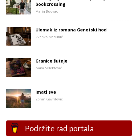
bookcrossing
Marin Buovac
Ulomak iz romana Genetski hod
Zvonko Madunić
Granice šutnje
Ivana Selektović
Imati sve
Zoran Gavrilović
Podržite rad portala