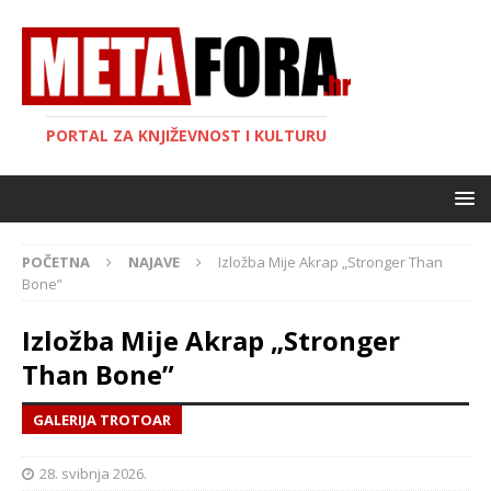
PORTAL ZA KNJIŽEVNOST I KULTURU
POČETNA
NAJAVE
Izložba Mije Akrap „Stronger Than
Bone”
Izložba Mije Akrap „Stronger
Than Bone”
GALERIJA TROTOAR
28. svibnja 2026.