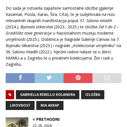
Do sada je ostvarila zapažene samostalne izložbe (galerije
Kazamat, Poola, Karas, Šira, Crta), te je sudjelovala na nizu
relevantnih skupnih manifestacija poput
37. Salona mladih
(2024.),
Bijenala slikarstva
(2023., 2025.) te izložbe
Od Y do Z –
Gradilište nove generacije
u Nacionalnom muzeju moderne
umjetnosti (2025.). Dobitnica je Nagrade Galerije Canvas na 7.
Bijenalu slikarstva (2023.) i nagrade „Kolekcionar umjetniku” na
36. Salonu mladih (2022.). Njezini radovi nalaze se u zbirci
NMMU-a u Zagrebu te u privatnim kolekcijama. Živi i radi u
Zagrebu.
GABRIELLA REBELLO KOLANDRA
IZLOŽBA
LIKOVNOST
MIA AKRAP
PRETHODNI
22. 05. 2026