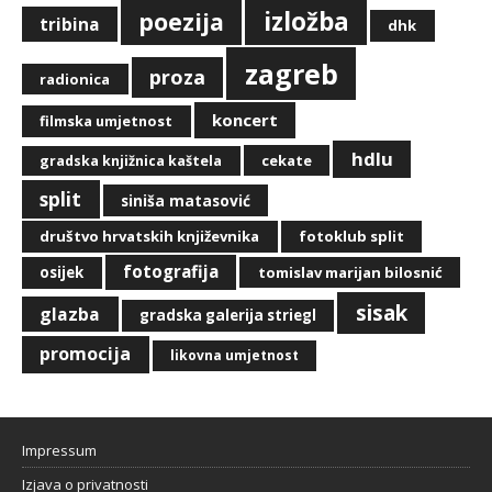
izložba
poezija
tribina
dhk
zagreb
proza
radionica
koncert
filmska umjetnost
hdlu
cekate
gradska knjižnica kaštela
split
siniša matasović
društvo hrvatskih književnika
fotoklub split
fotografija
osijek
tomislav marijan bilosnić
sisak
glazba
gradska galerija striegl
promocija
likovna umjetnost
Impressum
Izjava o privatnosti