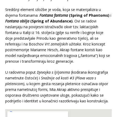
Središnji element izložbe je voda, koja se materijalizira u
dvjema fontanama:
Fontana fantoma
(Spring of Phantoms)
i
Fontana obilja
(Spring of Abundance)
. Ovi se radovi
naslanjaju na povijesni istraživački okvir tzv. laktacijskih
fontana u Italiji iz 16. stoljeća (gdje su nimfe i boginje koje
doje predstavljale Prirodu kao generativno tijelo), ali se
referiraju i na Boschov
Vrt zemaljskih užitaka
. Kroz koncept
postmemorije Marianne Hirsch, Akrap fontane koristi kao
model nasljeđivanja emocionalnih tragova („fantoma”) koji se
prenose i transformiraju kroz generacije.
U radovima poput
Djevojka s ljiljanima
(kodirana ikonografija
nametnute čistoće) i
Snažnije od kosti #3 (Plava vaza s
pletenicom)
, u kojem gesta rezanja pletenice označava otpor
prema nametnutoj formi, Mia Akrap aktivno preispituje i
osporava društveno uvjetovane uloge, pokazujući kako se
podrijetlo i identitet u konačnici razotkrivaju kao konstrukcija.