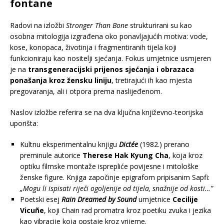
fontane
Radovi na izložbi
Stronger Than Bone
strukturirani su kao
osobna mitologija izgrađena oko ponavljajućih motiva: vode,
kose, konopaca, životinja i fragmentiranih tijela koji
funkcioniraju kao nositelji sjećanja. Fokus umjetnice usmjeren
je na
transgeneracijski prijenos sjećanja i obrazaca
ponašanja kroz žensku liniju
, tretirajući ih kao mjesta
pregovaranja, ali i otpora prema naslijeđenom.
Naslov izložbe referira se na dva ključna književno-teorijska
uporišta:
Kultnu eksperimentalnu knjigu
Dictée
(1982.) prerano
preminule autorice
Therese Hak Kyung Cha
, koja kroz
optiku filmske montaže isprepliće povijesne i mitološke
ženske figure. Knjiga započinje epigrafom pripisanim Sapfi:
„Mogu li ispisati riječi ogoljenije od tijela, snažnije od kosti…”
Poetski esej
Rain Dreamed by Sound
umjetnice
Cecilije
Vicuñe
, koji Chain rad promatra kroz poetiku zvuka i jezika
kao vibracije koja opstaje kroz vrijeme.