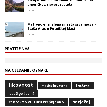
Kamperom po nacionalnim parkovima
američkog sjeverozapada
CeKaTe
Metropole i malena mjesta srca moga –
Staša Aras u Putničkoj klasi
CeKaTe
PRATITE NAS
NAJGLEDANIJE OZNAKE
likovnost
festival
matica hrvatska
lada žigo španić
natječaj
centar za kulturu trešnjevka