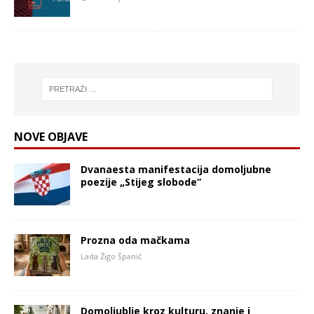
NOVE OBJAVE
Dvanaesta manifestacija domoljubne
poezije „Stijeg slobode”
Prozna oda mačkama
Lada Žigo Španić
Domoljublje kroz kulturu, znanje i