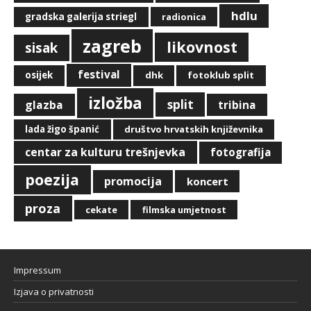
hdlu
gradska galerija striegl
radionica
zagreb
likovnost
sisak
festival
osijek
dhk
fotoklub split
izložba
split
glazba
tribina
lada žigo španić
društvo hrvatskih književnika
centar za kulturu trešnjevka
fotografija
poezija
promocija
koncert
proza
cekate
filmska umjetnost
Impressum
Izjava o privatnosti