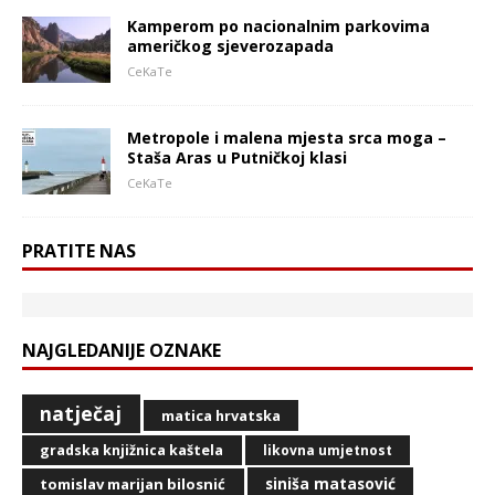
Kamperom po nacionalnim parkovima
američkog sjeverozapada
CeKaTe
Metropole i malena mjesta srca moga –
Staša Aras u Putničkoj klasi
CeKaTe
PRATITE NAS
NAJGLEDANIJE OZNAKE
natječaj
matica hrvatska
gradska knjižnica kaštela
likovna umjetnost
siniša matasović
tomislav marijan bilosnić