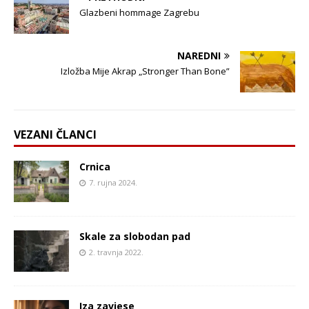
Glazbeni hommage Zagrebu
NAREDNI
Izložba Mije Akrap „Stronger Than Bone”
VEZANI ČLANCI
Crnica
7. rujna 2024.
Skale za slobodan pad
2. travnja 2022.
Iza zavjese