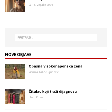
13. veljače 2024.
NOVE OBJAVE
Opasna visokonaponska žena
Jasmila Talić-Kujundžić
Čitalac koji traži dijagnozu
Ilhan Kokor