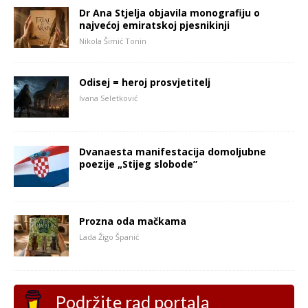
Dr Ana Stjelja objavila monografiju o
najvećoj emiratskoj pjesnikinji
Nikola Šimić Tonin
Odisej = heroj prosvjetitelj
Ivana Seletković
Dvanaesta manifestacija domoljubne
poezije „Stijeg slobode”
Prozna oda mačkama
Lada Žigo Španić
Podržite rad portala