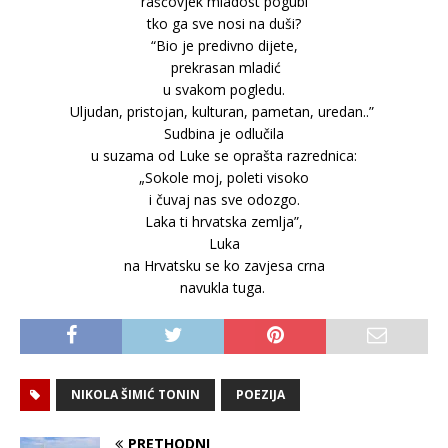
raščovjek mladost pogubi
tko ga sve nosi na duši?
“Bio je predivno dijete,
prekrasan mladić
u svakom pogledu.
Uljudan, pristojan, kulturan, pametan, uredan..”
Sudbina je odlučila
u suzama od Luke se oprašta razrednica:
„Sokole moj, poleti visoko
i čuvaj nas sve odozgo.
Laka ti hrvatska zemlja”,
Luka
na Hrvatsku se ko zavjesa crna
navukla tuga.
NIKOLA ŠIMIĆ TONIN
POEZIJA
PRETHODNI