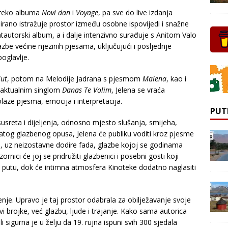
preko albuma
Novi dan
i
Voyage
, pa sve do live izdanja
irano istražuje prostor između osobne ispovijedi i snažne
antautorski album, a i dalje intenzivno surađuje s Anitom Valo
zbe većine njezinih pjesama, uključujući i posljednje
oglavlje.
lut
, potom na Melodije Jadrana s pjesmom
Malena
, kao i
s aktualnim singlom
Danas Te Volim
, Jelena se vraća
aze pjesma, emocija i interpretacija.
PUT
usreta i dijeljenja, odnosno mjesto slušanja, smijeha,
atog glazbenog opusa, Jelena će publiku voditi kroz pjesme
, uz neizostavne dodire fada, glazbe kojoj se godinama
ornici će joj se pridružiti glazbenici i posebni gosti koji
putu, dok će intimna atmosfera Kinoteke dodatno naglasiti
je. Upravo je taj prostor odabrala za obilježavanje svoje
vi brojke, već glazbu, ljude i trajanje. Kako sama autorica
ali sigurna je u želju da 19. rujna ispuni svih 300 sjedala