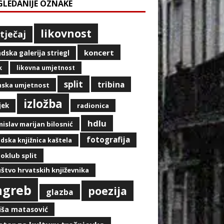
GLEDANIJE OZNAKE
likovnost
tječaj
koncert
dska galerija striegl
k
likovna umjetnost
split
tribina
mska umjetnost
izložba
jek
radionica
hdlu
islav marijan bilosnić
fotografija
dska knjižnica kaštela
oklub split
štvo hrvatskih književnika
agreb
poezija
glazba
iša matasović