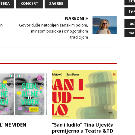
ce
OTEKA
KONCERT
ZAGREB
fe
NAREDNI
lad
an
Govor duše natopljen ženskim bolom,
mirisom bosioka i crnogorskom
mat
tradicijom
L’ NE VIĐEN
“San i ludilo” Tina Ujevića
premijerno u Teatru &TD