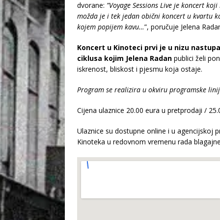
dvorane:
”Voyage Sessions Live je koncert koji
možda je i tek jedan obični koncert u kvartu koj
kojem popijem kavu…
”, poručuje Jelena Rada
Koncert u Kinoteci prvi je u nizu nastu
ciklusa kojim Jelena Radan
publici želi po
iskrenost, bliskost i pjesmu koja ostaje.
Program se realizira u okviru programske lini
Cijena ulaznice 20.00 eura u pretprodaji / 25
Ulaznice su dostupne online i u agencijskoj 
Kinoteka u redovnom vremenu rada blagajne