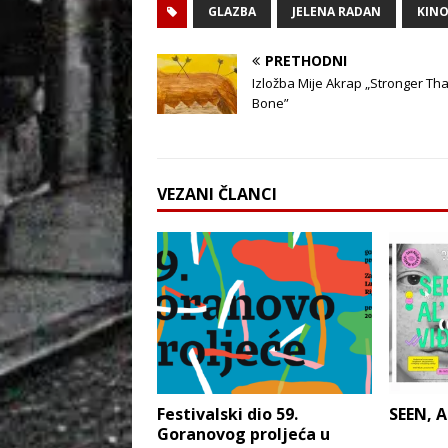
GLAZBA
JELENA RADAN
KIN
PRETHODNI
Izložba Mije Akrap „Stronger Th
Bone”
VEZANI ČLANCI
Festivalski dio 59.
SEEN, A
Goranovog proljeća u