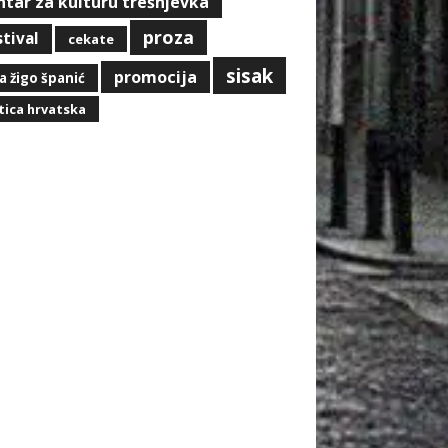
ntar za kulturu trešnjevka
proza
stival
cekate
sisak
promocija
a žigo španić
ica hrvatska