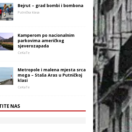
Bejrut – grad bombi i bombona
Putnička klasa
Kamperom po nacionalnim
parkovima američkog
sjeverozapada
CeKaTe
Metropole i malena mjesta srca
moga – Staša Aras u Putničkoj
klasi
CeKaTe
TITE NAS