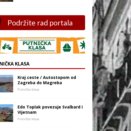
Podržite rad portala
NIČKA KLASA
Kraj ceste / Autostopom od
Zagreba do Magreba
Putnička klasa
Edo Toplak povezuje Svalbard i
Vijetnam
Putnička klasa