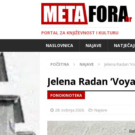
PORTAL ZA KNJIŽEVNOST I KULTURU
NASLOVNICA
NAJAVE
NATJEČAJ
POČETNA
NAJAVE
Jelena Radan ‘Vo
Jelena Radan ‘Voya
FONOKINOTEKA
28. svibnja 2026.
Najave