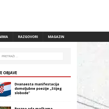
NIMA
RAZGOVORI
MAGAZIN
E OBJAVE
Dvanaesta manifestacija
domoljubne poezije „Stijeg
slobode”
Prozna oda mačkama