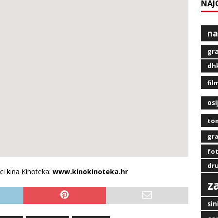
NAJ
na
gra
dh
fil
osi
tom
gra
fot
dru
ci kina Kinoteka:
www.kinokinoteka.hr
z
sin