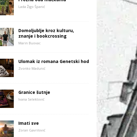
Lada Žigo Španić
Domoljublje kroz kulturu,
znanje i bookcrossing
Marin Buovac
Ulomak iz romana Genetski hod
Zvonko Madunić
Granice šutnje
Ivana Selektović
Imati sve
Zoran Gavrilović