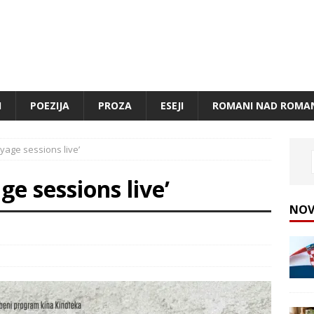
I
POEZIJA
PROZA
ESEJI
ROMANI NAD ROMA
yage sessions live’
ge sessions live’
NOV