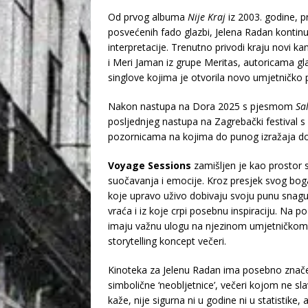
Od prvog albuma
Nije Kraj
iz 2003. godine, 
posvećenih fado glazbi, Jelena Radan kontinu
interpretacije. Trenutno privodi kraju novi k
i Meri Jaman iz grupe Meritas, autoricama gla
singlove kojima je otvorila novo umjetničko p
Nakon nastupa na Dora 2025 s pjesmom
Sa
posljednjeg nastupa na Zagrebački festival 
pozornicama na kojima do punog izražaja dol
Voyage Sessions
zamišljen je kao prostor s
suočavanja i emocije. Kroz presjek svog bog
koje upravo uživo dobivaju svoju punu snagu
vraća i iz koje crpi posebnu inspiraciju. Na poz
imaju važnu ulogu na njezinom umjetničkom 
storytelling koncept večeri.
Kinoteka za Jelenu Radan ima posebno značen
simbolične ‘neobljetnice’, večeri kojom ne sla
kaže, nije sigurna ni u godine ni u statistike, 