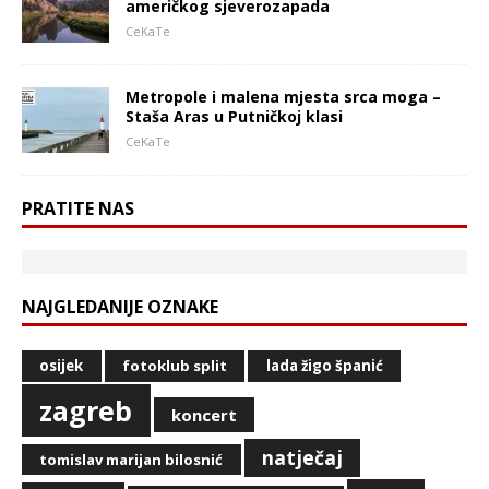
američkog sjeverozapada
CeKaTe
Metropole i malena mjesta srca moga –
Staša Aras u Putničkoj klasi
CeKaTe
PRATITE NAS
NAJGLEDANIJE OZNAKE
osijek
fotoklub split
lada žigo španić
zagreb
koncert
natječaj
tomislav marijan bilosnić