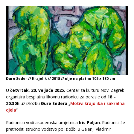
Đuro Seder // Krajolik // 2015 // ulje na platnu 105 x 130 cm
U
četvrtak
,
20. veljače 2025.
Centar za kulturu Novi Zagreb
organizira besplatnu likovnu radionicu za odrasle od
18 –
20:30h
uz izložbu
Đure Sedera
„
Motivi krajolika i sakralna
djela
“.
Radionicu vodi akademska umjetnica
Iris Poljan
. Radionici će
prethoditi stručno vodstvo po izložbi u Galeriji Vladimir