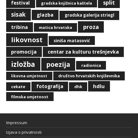
split
festival
gradska knjižnica kaštela
sisak
glazba
gradska galerija striegl
proza
tribina
matica hrvatska
likovnost
siniša matasović
promocija
centar za kulturu trešnjevka
izložba
poezija
radionica
društvo hrvatskih književnika
likovna umjetnost
hdlu
fotografija
cekate
dhk
filmska umjetnost
Impressum
Izjava o privatnosti