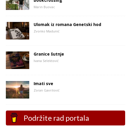
bookcrossing
Marin Buovac
Ulomak iz romana Genetski hod
Zvonko Madunić
Granice šutnje
Ivana Selektović
Imati sve
Zoran Gavrilović
Podržite rad portala