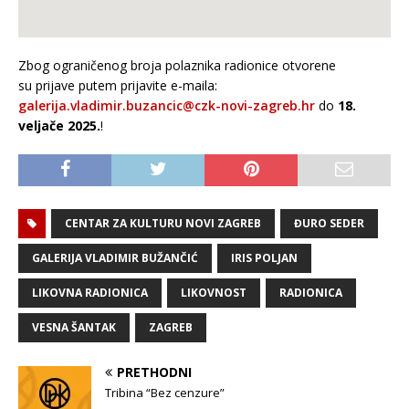
Zbog ograničenog broja polaznika radionice otvorene
su prijave putem prijavite e-maila:
galerija.vladimir.buzancic@czk-novi-zagreb.hr
do
18.
veljače 2025.
!
CENTAR ZA KULTURU NOVI ZAGREB
ĐURO SEDER
GALERIJA VLADIMIR BUŽANČIĆ
IRIS POLJAN
LIKOVNA RADIONICA
LIKOVNOST
RADIONICA
VESNA ŠANTAK
ZAGREB
PRETHODNI
Tribina “Bez cenzure”