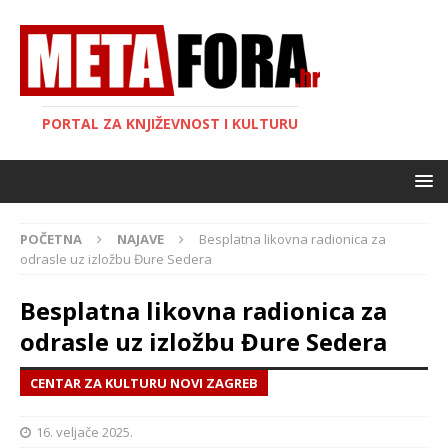
PORTAL ZA KNJIŽEVNOST I KULTURU
POČETNA
NAJAVE
Besplatna likovna radionica za
odrasle uz izložbu Đure Sedera
Besplatna likovna radionica za
odrasle uz izložbu Đure Sedera
CENTAR ZA KULTURU NOVI ZAGREB
16. veljače 2025.