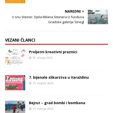
NAREDNI
U snu Steiner. Djela Milana Steinera iz fundusa
Gradske galerije Striegl
VEZANI ČLANCI
Proljetni kreativni praznici
30. ožujka 2023.
7. bijenale slikarstva u Varaždinu
13. veljače 2024.
Bejrut – grad bombi i bombona
15. travnja 2026.