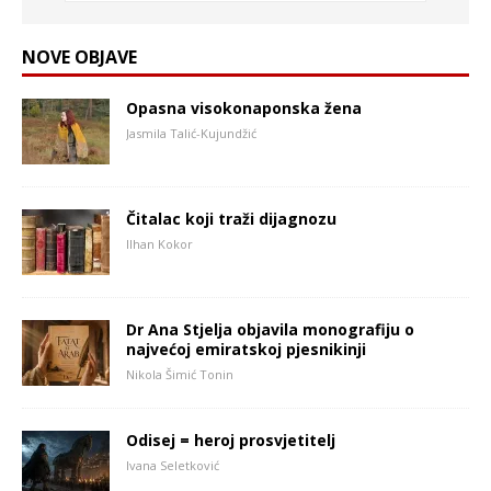
NOVE OBJAVE
Opasna visokonaponska žena
Jasmila Talić-Kujundžić
Čitalac koji traži dijagnozu
Ilhan Kokor
Dr Ana Stjelja objavila monografiju o
najvećoj emiratskoj pjesnikinji
Nikola Šimić Tonin
Odisej = heroj prosvjetitelj
Ivana Seletković