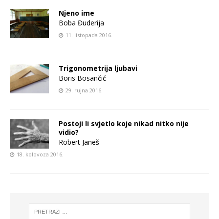
Njeno ime
Boba Đuderija
11. listopada 2016.
Trigonometrija ljubavi
Boris Bosančić
29. rujna 2016.
Postoji li svjetlo koje nikad nitko nije
vidio?
Robert Janeš
18. kolovoza 2016.