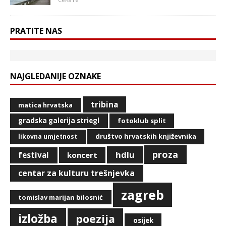
PRATITE NAS
NAJGLEDANIJE OZNAKE
tribina
matica hrvatska
gradska galerija striegl
fotoklub split
društvo hrvatskih književnika
likovna umjetnost
proza
hdlu
festival
koncert
centar za kulturu trešnjevka
zagreb
tomislav marijan bilosnić
izložba
poezija
osijek