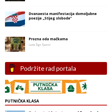
Dvanaesta manifestacija domoljubne
poezije „Stijeg slobode”
Prozna oda mačkama
Lada Žigo Španić
Podržite rad portala
PUTNIČKA KLASA