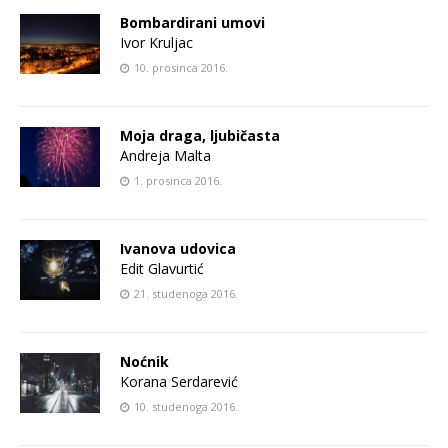
Bombardirani umovi
Ivor Kruljac
10. prosinca 2016.
Moja draga, ljubičasta
Andreja Malta
1. prosinca 2016.
Ivanova udovica
Edit Glavurtić
21. studenoga 2016.
Noćnik
Korana Serdarević
10. studenoga 2016.