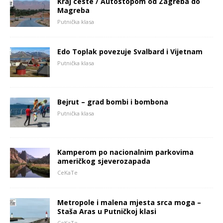
Kraj ceste / Autostopom od Zagreba do
Magreba
Putnička klasa
Edo Toplak povezuje Svalbard i Vijetnam
Putnička klasa
Bejrut – grad bombi i bombona
Putnička klasa
Kamperom po nacionalnim parkovima
američkog sjeverozapada
CeKaTe
Metropole i malena mjesta srca moga –
Staša Aras u Putničkoj klasi
CeKaTe