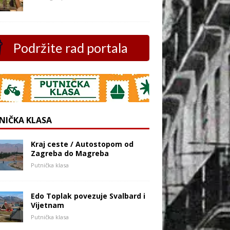
Podržite rad portala
NIČKA KLASA
Kraj ceste / Autostopom od
Zagreba do Magreba
Putnička klasa
Edo Toplak povezuje Svalbard i
Vijetnam
Putnička klasa