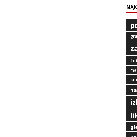
NAJ
p
gra
z
fo
mat
ce
na
i
l
gl