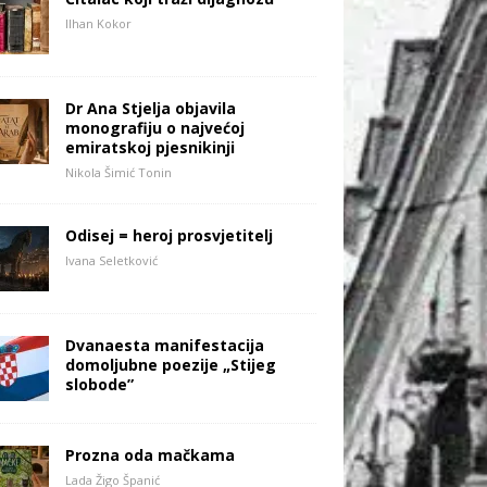
Ilhan Kokor
Dr Ana Stjelja objavila
monografiju o najvećoj
emiratskoj pjesnikinji
Nikola Šimić Tonin
Odisej = heroj prosvjetitelj
Ivana Seletković
Dvanaesta manifestacija
domoljubne poezije „Stijeg
slobode”
Prozna oda mačkama
Lada Žigo Španić