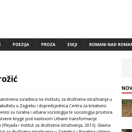
I
POEZIJA
PROZA
ESEJI
ROMANI NAD ROMA
rožić
NOV
nanstvena suradnica na Institutu za društvena istraživanja u
akultetu u Zagrebu i dopredsjednica Centra za kreativno
eresi su ruralna i urbana sociologija te sociologija prostora.
anstvene knjige pod naslovom Urbane transformacije
lejada i Institut za društvena istraživanja, 2013). Glavna
titut za društvena istraživanja u Zagrebu) i Posebna izdanja