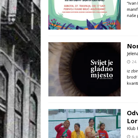
“Ivan
manif
naše 
No
Jelen
24.
iz zbi
brod!
kvari
Odv
Lo
Klub 
6. 