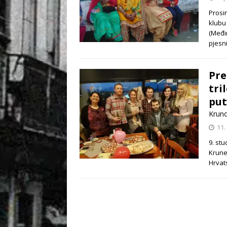
Prosi
klubu 
(Međi
pjesni
Pre
tri
put
Kruno
11.
9. st
Krune 
Hrvat