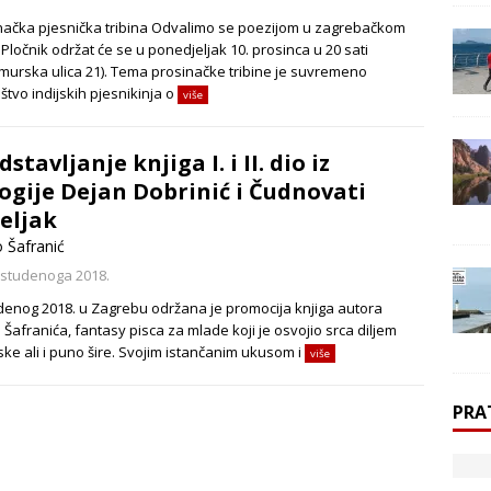
načka pjesnička tribina Odvalimo se poezijom u zagrebačkom
Pločnik održat će se u ponedjeljak 10. prosinca u 20 sati
murska ulica 21). Tema prosinačke tribine je suvremeno
štvo indijskih pjesnikinja o
više
dstavljanje knjiga I. i II. dio iz
logije Dejan Dobrinić i Čudnovati
eljak
 Šafranić
 studenoga 2018.
udenog 2018. u Zagrebu održana je promocija knjiga autora
Šafranića, fantasy pisca za mlade koji je osvojio srca diljem
ske ali i puno šire. Svojim istančanim ukusom i
više
PRA