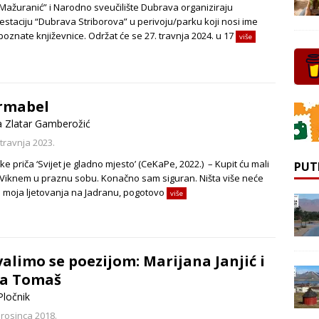
 Mažuranić” i Narodno sveučilište Dubrava organiziraju
estaciju “Dubrava Striborova” u perivoju/parku koji nosi ime
poznate književnice. Održat će se 27. travnja 2024. u 17
više
rmabel
a Zlatar Gamberožić
 travnja 2023.
rke priča ‘Svijet je gladno mjesto’ (CeKaPe, 2022.) – Kupit ću mali
PUT
 Viknem u praznu sobu. Konačno sam siguran. Ništa više neće
ti moja ljetovanja na Jadranu, pogotovo
više
alimo se poezijom: Marijana Janjić i
ra Tomaš
Pločnik
prosinca 2018.