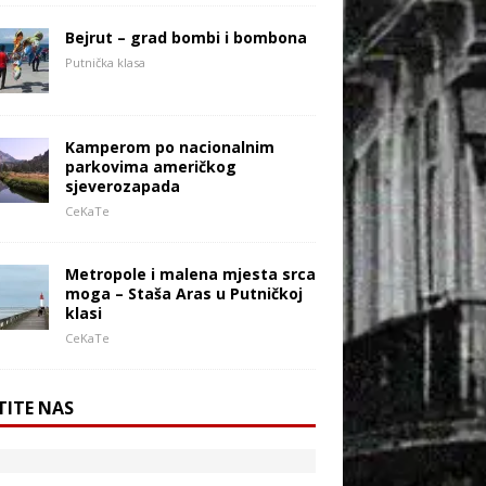
Bejrut – grad bombi i bombona
Putnička klasa
Kamperom po nacionalnim
parkovima američkog
sjeverozapada
CeKaTe
Metropole i malena mjesta srca
moga – Staša Aras u Putničkoj
klasi
CeKaTe
TITE NAS