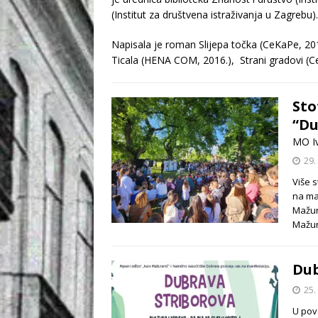
(Institut za društvena istraživanja u Zagrebu).
Napisala je roman Slijepa točka (CeKaPe, 2015
Ticala (HENA COM, 2016.), Strani gradovi (Ce
Sto
“Du
MO I
29.
Više s
na man
Mažur
Mažur
Dub
25.
U pov