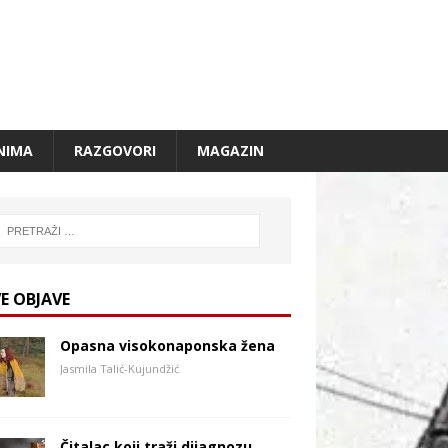
NIMA
RAZGOVORI
MAGAZIN
E OBJAVE
Opasna visokonaponska žena
Jasmila Talić-Kujundžić
Čitalac koji traži dijagnozu