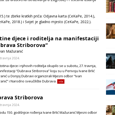
.) te zbirke kratkih priča: Odjavna karta (CeKaPe, 2014.),
KaPe, 2018.) i Svijet je gladno mjesto (CeKaPe, 2022.).
tine djece i roditelja na manifestaciji
brava Striborova”
van Mažuranić
 travnja 2024.
totina djece i njihovih roditelja okupilo se u subotu, 27. travnja,
ifestaciji “Dubrava Striborova” koju su u Perivoju Ivane Brlić
anić u Donjoj Dubravi organizirali Mjesni odbor “Ivan
anić” i Narodno sveučilište Dubrava.
više
rava Striborova
 travnja 2024.
odu 150. godišnjice rođenja Ivane Brlić Mažuranić Mjesni odbor