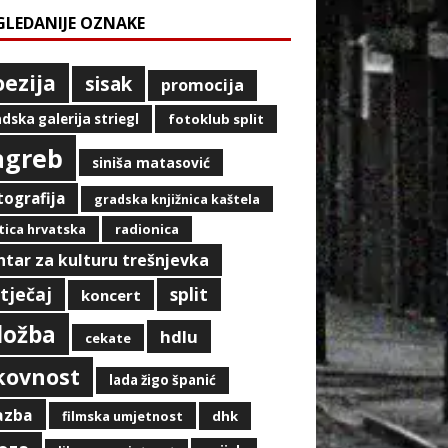
GLEDANIJE OZNAKE
oezija
sisak
promocija
dska galerija striegl
fotoklub split
agreb
siniša matasović
tografija
gradska knjižnica kaštela
ica hrvatska
radionica
ntar za kulturu trešnjevka
tječaj
split
koncert
zložba
hdlu
cekate
ikovnost
lada žigo španić
azba
filmska umjetnost
dhk