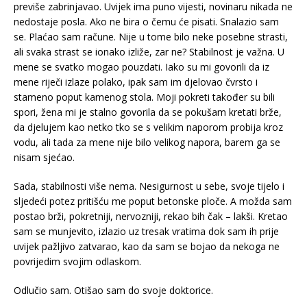
previše zabrinjavao. Uvijek ima puno vijesti, novinaru nikada ne
nedostaje posla. Ako ne bira o čemu će pisati. Snalazio sam
se. Plaćao sam račune. Nije u tome bilo neke posebne strasti,
ali svaka strast se ionako izliže, zar ne? Stabilnost je važna. U
mene se svatko mogao pouzdati. Iako su mi govorili da iz
mene riječi izlaze polako, ipak sam im djelovao čvrsto i
stameno poput kamenog stola. Moji pokreti također su bili
spori, žena mi je stalno govorila da se pokušam kretati brže,
da djelujem kao netko tko se s velikim naporom probija kroz
vodu, ali tada za mene nije bilo velikog napora, barem ga se
nisam sjećao.
Sada, stabilnosti više nema. Nesigurnost u sebe, svoje tijelo i
sljedeći potez pritišću me poput betonske ploče. A možda sam
postao brži, pokretniji, nervozniji, rekao bih čak – lakši. Kretao
sam se munjevito, izlazio uz tresak vratima dok sam ih prije
uvijek pažljivo zatvarao, kao da sam se bojao da nekoga ne
povrijedim svojim odlaskom.
Odlučio sam. Otišao sam do svoje doktorice.