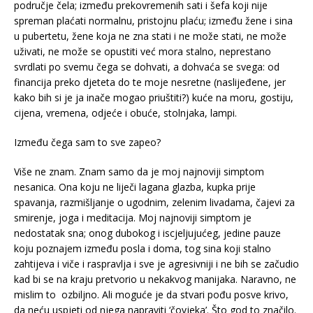
područje čela; između prekovremenih sati i šefa koji nije
spreman plaćati normalnu, pristojnu plaću; između žene i sina
u pubertetu, žene koja ne zna stati i ne može stati, ne može
uživati, ne može se opustiti već mora stalno, neprestano
svrdlati po svemu čega se dohvati, a dohvaća se svega: od
financija preko djeteta do te moje nesretne (naslijeđene, jer
kako bih si je ja inače mogao priuštiti?) kuće na moru, gostiju,
cijena, vremena, odjeće i obuće, stolnjaka, lampi.
Između čega sam to sve zapeo?
Više ne znam. Znam samo da je moj najnoviji simptom
nesanica. Ona koju ne liječi lagana glazba, kupka prije
spavanja, razmišljanje o ugodnim, zelenim livadama, čajevi za
smirenje, joga i meditacija. Moj najnoviji simptom je
nedostatak sna; onog dubokog i iscjeljujućeg, jedine pauze
koju poznajem između posla i doma, tog sina koji stalno
zahtijeva i viče i raspravlja i sve je agresivniji i ne bih se začudio
kad bi se na kraju pretvorio u nekakvog manijaka. Naravno, ne
mislim to ozbiljno. Ali moguće je da stvari pođu posve krivo,
da neću uspjeti od njega napraviti ‘čovjeka’. Što god to značilo.