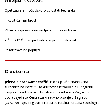
se iščupati niti osloboditi.
Opet zatvaram oči. Uskoro ću ostati bez zraka.
– Kupit ću mali brod!
Viknem, zapravo promumljam, u morsku travu.
– Čuješ li? Čim se probudim, kupit ću mali brod!
Stisak trave ne popušta.
O autorici:
Jelena Zlatar Gamberožić
(1982.) je viša znanstvena
suradnica na Institutu za društvena istraživanja u Zagrebu,
vanjska suradnica na Filozofskom fakultetu u Zagrebu i
dopredsjednica Centra za kreativno pisanje u Zagrebu
(CeKaPe). Njezini glavni interesi su ruralna i urbana sociologija