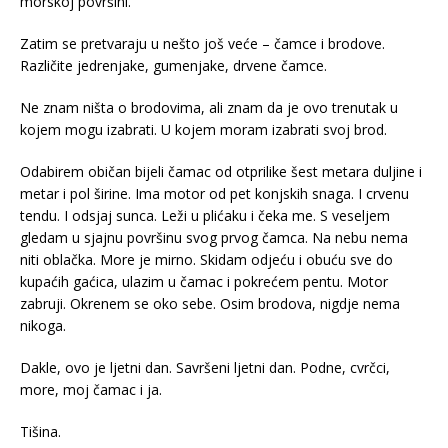
morskoj površini.
Zatim se pretvaraju u nešto još veće – čamce i brodove.
Različite jedrenjake, gumenjake, drvene čamce.
Ne znam ništa o brodovima, ali znam da je ovo trenutak u
kojem mogu izabrati. U kojem moram izabrati svoj brod.
Odabirem običan bijeli čamac od otprilike šest metara duljine i
metar i pol širine. Ima motor od pet konjskih snaga. I crvenu
tendu. I odsjaj sunca. Leži u plićaku i čeka me. S veseljem
gledam u sjajnu površinu svog prvog čamca. Na nebu nema
niti oblačka. More je mirno. Skidam odjeću i obuću sve do
kupaćih gaćica, ulazim u čamac i pokrećem pentu. Motor
zabruji. Okrenem se oko sebe. Osim brodova, nigdje nema
nikoga.
Dakle, ovo je ljetni dan. Savršeni ljetni dan. Podne, cvrčci,
more, moj čamac i ja.
Tišina.