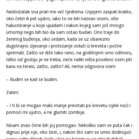
Nedostatak sna prati me već tjednima. Uspijem zaspati kratko,
oko četiri ili pet ujutro, iako to ne bih nazvao snom, više
haluciniranje u koje upadam i nakon kojeg sam još mnogo
umorniji nego bih bio da sam ostao budan. Ono traje do
ženinog buđenja, oko sedam, kada se uz obavezno
dugotrajno zijevanje i protezanje izvlači iz kreveta i počne
spremati. Zašto se diže tako rano, na godišnjem smo odmoru,
nitko od gostiju je ne treba, neće raditi ništa posebno osim piti
kavu na terasi, zašto, zašto? Ali, nema odgovora osim:
– Budim se kad se budim.
Zatim:
– I ti bi se mogao malo manje prevrtati po krevetu cijele noći i
pomoći mi ujutro, a ne glumiti zombija.
Nisam znao čime bih joj pomogao. Nekoliko sam se puta čak i
dignuo prije nje, oko šest, i, nakon što sam se umio dodirujući
svoju jadnu blijedu kožu i lice na kojem su se isticali debeli