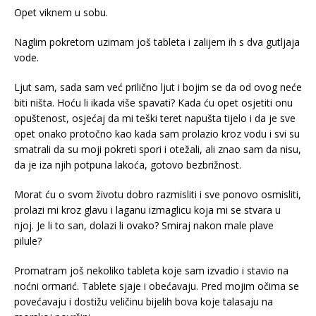
Opet viknem u sobu.
Naglim pokretom uzimam još tableta i zalijem ih s dva gutljaja
vode.
Ljut sam, sada sam već prilično ljut i bojim se da od ovog neće
biti ništa. Hoću li ikada više spavati? Kada ću opet osjetiti onu
opuštenost, osjećaj da mi teški teret napušta tijelo i da je sve
opet onako protočno kao kada sam prolazio kroz vodu i svi su
smatrali da su moji pokreti spori i otežali, ali znao sam da nisu,
da je iza njih potpuna lakoća, gotovo bezbrižnost.
Morat ću o svom životu dobro razmisliti i sve ponovo osmisliti,
prolazi mi kroz glavu i laganu izmaglicu koja mi se stvara u
njoj. Je li to san, dolazi li ovako? Smiraj nakon male plave
pilule?
Promatram još nekoliko tableta koje sam izvadio i stavio na
noćni ormarić. Tablete sjaje i obećavaju. Pred mojim očima se
povećavaju i dostižu veličinu bijelih bova koje talasaju na