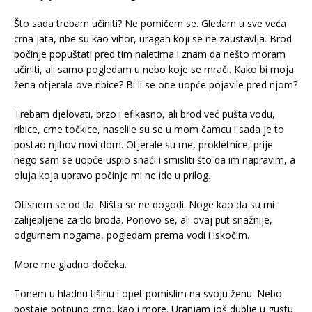
Što sada trebam učiniti? Ne pomičem se. Gledam u sve veća
crna jata, ribe su kao vihor, uragan koji se ne zaustavlja. Brod
počinje popuštati pred tim naletima i znam da nešto moram
učiniti, ali samo pogledam u nebo koje se mrači. Kako bi moja
žena otjerala ove ribice? Bi li se one uopće pojavile pred njom?
Trebam djelovati, brzo i efikasno, ali brod već pušta vodu,
ribice, crne točkice, naselile su se u mom čamcu i sada je to
postao njihov novi dom. Otjerale su me, prokletnice, prije
nego sam se uopće uspio snaći i smisliti što da im napravim, a
oluja koja upravo počinje mi ne ide u prilog.
Otisnem se od tla. Ništa se ne dogodi. Noge kao da su mi
zalijepljene za tlo broda. Ponovo se, ali ovaj put snažnije,
odgurnem nogama, pogledam prema vodi i iskočim.
More me gladno dočeka.
Tonem u hladnu tišinu i opet pomislim na svoju ženu. Nebo
postaje potpuno crno, kao i more. Uranjam još dublje u gustu