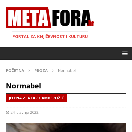
PORTAL ZA KNJIŽEVNOST I KULTURU
POČETNA
PROZA
Normabel
Normabel
JELENA ZLATAR GAMBEROŽIĆ
24. travnja 2023.