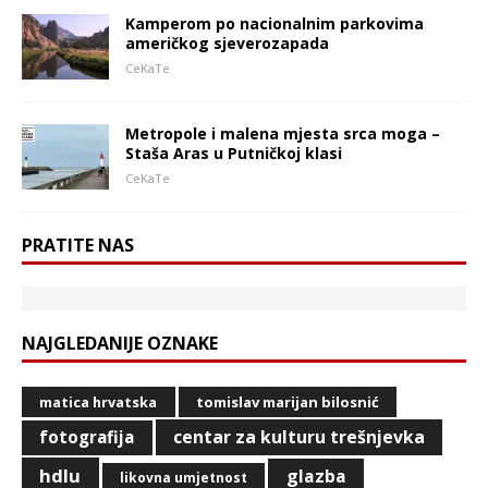
Kamperom po nacionalnim parkovima
američkog sjeverozapada
CeKaTe
Metropole i malena mjesta srca moga –
Staša Aras u Putničkoj klasi
CeKaTe
PRATITE NAS
NAJGLEDANIJE OZNAKE
matica hrvatska
tomislav marijan bilosnić
centar za kulturu trešnjevka
fotografija
hdlu
glazba
likovna umjetnost