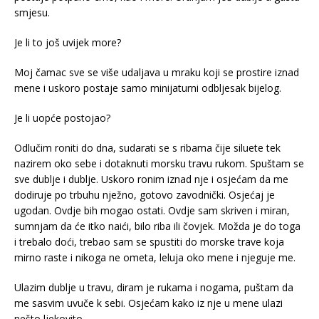
smjesu.
Je li to još uvijek more?
Moj čamac sve se više udaljava u mraku koji se prostire iznad
mene i uskoro postaje samo minijaturni odbljesak bijelog.
Je li uopće postojao?
Odlučim roniti do dna, sudarati se s ribama čije siluete tek
nazirem oko sebe i dotaknuti morsku travu rukom. Spuštam se
sve dublje i dublje. Uskoro ronim iznad nje i osjećam da me
dodiruje po trbuhu nježno, gotovo zavodnički. Osjećaj je
ugodan. Ovdje bih mogao ostati. Ovdje sam skriven i miran,
sumnjam da će itko naići, bilo riba ili čovjek. Možda je do toga
i trebalo doći, trebao sam se spustiti do morske trave koja
mirno raste i nikoga ne ometa, leluja oko mene i njeguje me.
Ulazim dublje u travu, diram je rukama i nogama, puštam da
me sasvim uvuče k sebi. Osjećam kako iz nje u mene ulazi
nešto ljekovito.