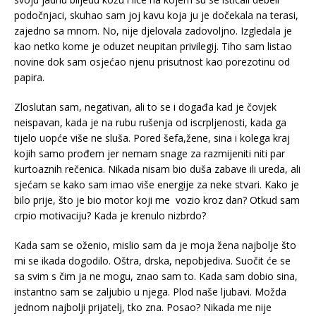
podočnjaci, skuhao sam joj kavu koja ju je dočekala na terasi,
zajedno sa mnom. No, nije djelovala zadovoljno. Izgledala je
kao netko kome je oduzet neupitan privilegij. Tiho sam listao
novine dok sam osjećao njenu prisutnost kao porezotinu od
papira.
Zloslutan sam, negativan, ali to se i događa kad je čovjek
neispavan, kada je na rubu rušenja od iscrpljenosti, kada ga
tijelo uopće više ne sluša. Pored šefa,žene, sina i kolega kraj
kojih samo prođem jer nemam snage za razmijeniti niti par
kurtoaznih rečenica. Nikada nisam bio duša zabave ili ureda, ali
sjećam se kako sam imao više energije za neke stvari. Kako je
bilo prije, što je bio motor koji me vozio kroz dan? Otkud sam
crpio motivaciju? Kada je krenulo nizbrdo?
Kada sam se oženio, mislio sam da je moja žena najbolje što
mi se ikada dogodilo. Oštra, drska, nepobjediva. Suočit će se
sa svim s čim ja ne mogu, znao sam to. Kada sam dobio sina,
instantno sam se zaljubio u njega. Plod naše ljubavi. Možda
jednom najbolji prijatelj, tko zna. Posao? Nikada me nije