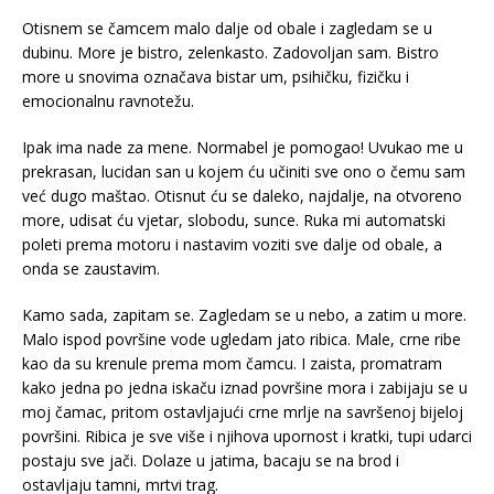
Otisnem se čamcem malo dalje od obale i zagledam se u
dubinu. More je bistro, zelenkasto. Zadovoljan sam. Bistro
more u snovima označava bistar um, psihičku, fizičku i
emocionalnu ravnotežu.
Ipak ima nade za mene. Normabel je pomogao! Uvukao me u
prekrasan, lucidan san u kojem ću učiniti sve ono o čemu sam
već dugo maštao. Otisnut ću se daleko, najdalje, na otvoreno
more, udisat ću vjetar, slobodu, sunce. Ruka mi automatski
poleti prema motoru i nastavim voziti sve dalje od obale, a
onda se zaustavim.
Kamo sada, zapitam se. Zagledam se u nebo, a zatim u more.
Malo ispod površine vode ugledam jato ribica. Male, crne ribe
kao da su krenule prema mom čamcu. I zaista, promatram
kako jedna po jedna iskaču iznad površine mora i zabijaju se u
moj čamac, pritom ostavljajući crne mrlje na savršenoj bijeloj
površini. Ribica je sve više i njihova upornost i kratki, tupi udarci
postaju sve jači. Dolaze u jatima, bacaju se na brod i
ostavljaju tamni, mrtvi trag.