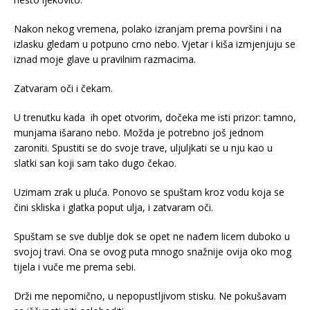
Nakon nekog vremena, polako izranjam prema površini i na
izlasku gledam u potpuno crno nebo. Vjetar i kiša izmjenjuju se
iznad moje glave u pravilnim razmacima.
Zatvaram oči i čekam.
U trenutku kada ih opet otvorim, dočeka me isti prizor: tamno,
munjama išarano nebo. Možda je potrebno još jednom
zaroniti. Spustiti se do svoje trave, uljuljkati se u nju kao u
slatki san koji sam tako dugo čekao.
Uzimam zrak u pluća. Ponovo se spuštam kroz vodu koja se
čini skliska i glatka poput ulja, i zatvaram oči.
Spuštam se sve dublje dok se opet ne nađem licem duboko u
svojoj travi. Ona se ovog puta mnogo snažnije ovija oko mog
tijela i vuče me prema sebi.
Drži me nepomično, u nepopustljivom stisku. Ne pokušavam