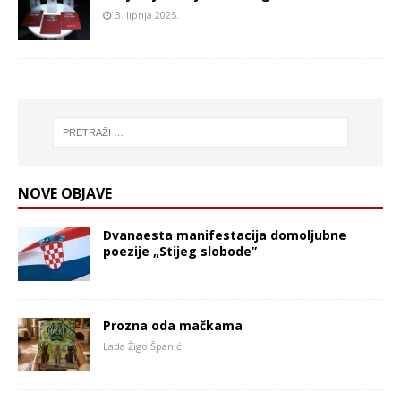
3. lipnja 2025.
NOVE OBJAVE
Dvanaesta manifestacija domoljubne
poezije „Stijeg slobode”
Prozna oda mačkama
Lada Žigo Španić