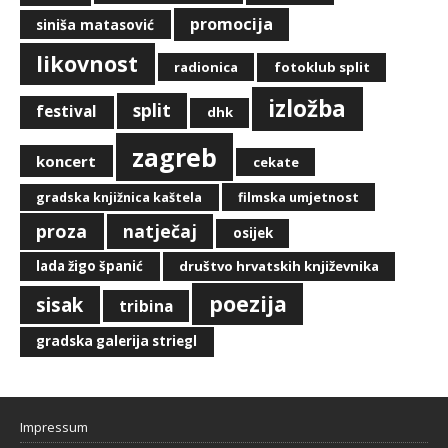
promocija
siniša matasović
likovnost
radionica
fotoklub split
izložba
split
festival
dhk
zagreb
koncert
cekate
filmska umjetnost
gradska knjižnica kaštela
proza
natječaj
osijek
lada žigo španić
društvo hrvatskih književnika
poezija
sisak
tribina
gradska galerija striegl
Impressum