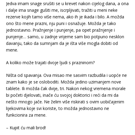
Jedva imam snage srušiti se u krevet nakon cijelog dana, a ona
i dalje ima snage gušiti me, iscrpljivati, tražiti u meni neke
rezerve kojih tamo više nema, ako ih je ikada i bilo. A možda
ono što mene prazni, nju puni i osnažuje. Možda je tako
jednostavno. Pražnjenje i punjenje, pa opet pražnjenje i
punjenje… samo, u zadnje vrijeme sam bio potpuno nesklon
davanju, tako da sumnjam da je išta više mogla dobiti od
mene.
A koliko može trajati dvoje ljudi s prazninom?
Ništa od spavanja. Ova misao me sasvim razbudila i uopće ne
znam kako je se osloboditi. Možda jedino uzimanjem nove
tablete. Ili možda čak dvije, tri. Nakon nekog vremena morale
bi početi djelovati, inače ću svojoj doktorici i reći da mi da
nešto mnogo jače. Ne želim više riskirati s ovim uobičajenim
lijekovima koje svi koriste, to možda jednostavno ne
funkcionira za mene.
– Kupit ću mali brod!