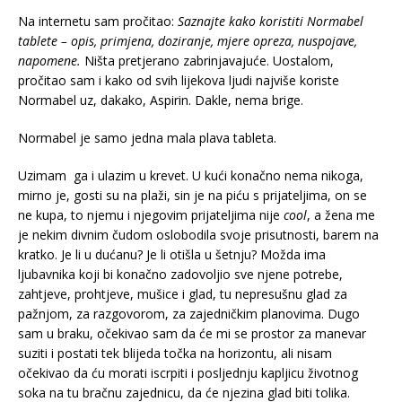
Na internetu sam pročitao:
Saznajte kako koristiti Normabel
tablete – opis, primjena, doziranje, mjere opreza, nuspojave,
napomene.
Ništa pretjerano zabrinjavajuće. Uostalom,
pročitao sam i kako od svih lijekova ljudi najviše koriste
Normabel uz, dakako, Aspirin. Dakle, nema brige.
Normabel je samo jedna mala plava tableta.
Uzimam ga i ulazim u krevet. U kući konačno nema nikoga,
mirno je, gosti su na plaži, sin je na piću s prijateljima, on se
ne kupa, to njemu i njegovim prijateljima nije
cool
, a žena me
je nekim divnim čudom oslobodila svoje prisutnosti, barem na
kratko. Je li u dućanu? Je li otišla u šetnju? Možda ima
ljubavnika koji bi konačno zadovoljio sve njene potrebe,
zahtjeve, prohtjeve, mušice i glad, tu nepresušnu glad za
pažnjom, za razgovorom, za zajedničkim planovima. Dugo
sam u braku, očekivao sam da će mi se prostor za manevar
suziti i postati tek blijeda točka na horizontu, ali nisam
očekivao da ću morati iscrpiti i posljednju kapljicu životnog
soka na tu bračnu zajednicu, da će njezina glad biti tolika.