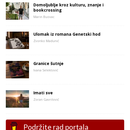
Domoljublje kroz kulturu, znanje i
bookcrossing
Marin Buovac
Ulomak iz romana Genetski hod
Zvonko Madunić
Granice šutnje
Ivana Selektović
Imati sve
Zoran Gavrilović
Podržite rad portala