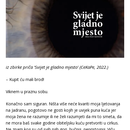
iz zbirke priča ‘Svijet je gladno mjesto’ (CeKaPe, 2022.)
– Kupit ću mali brod!
Viknem u praznu sobu.
Konačno sam siguran. Ništa više neće kvariti moja ljetovanja
na Jadranu, pogotovo ne gosti kojih je uvijek puna kuća jer
moja žena ne razumije ili ne želi razumjeti da mi to smeta, da
ne mora baš svake godine obiteljsku kuću pretvoriti u cirkus.
Ne znam koji su od svih njih gori, bučniji, nepristojniji. Viču,