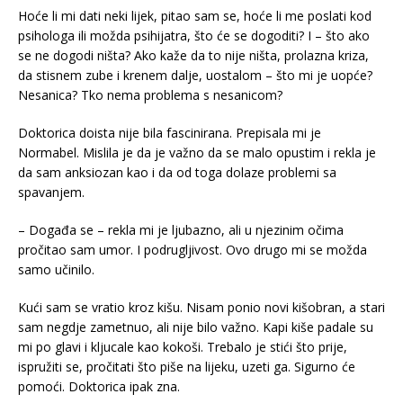
Hoće li mi dati neki lijek, pitao sam se, hoće li me poslati kod
psihologa ili možda psihijatra, što će se dogoditi? I – što ako
se ne dogodi ništa? Ako kaže da to nije ništa, prolazna kriza,
da stisnem zube i krenem dalje, uostalom – što mi je uopće?
Nesanica? Tko nema problema s nesanicom?
Doktorica doista nije bila fascinirana. Prepisala mi je
Normabel. Mislila je da je važno da se malo opustim i rekla je
da sam anksiozan kao i da od toga dolaze problemi sa
spavanjem.
– Događa se – rekla mi je ljubazno, ali u njezinim očima
pročitao sam umor. I podrugljivost. Ovo drugo mi se možda
samo učinilo.
Kući sam se vratio kroz kišu. Nisam ponio novi kišobran, a stari
sam negdje zametnuo, ali nije bilo važno. Kapi kiše padale su
mi po glavi i kljucale kao kokoši. Trebalo je stići što prije,
ispružiti se, pročitati što piše na lijeku, uzeti ga. Sigurno će
pomoći. Doktorica ipak zna.