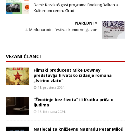
Damir Karakaš gost programa Booking Balkan u
Kulturnom centru Grad
NAREDNI
4. Međunarodni festival komorne glazbe
VEZANI ČLANCI
Filmski producent Mike Downey
predstavlja hrvatsko izdanje romana
„Istrino zlato“
11. prosinca 2024.
“Životinje bez života” ili Kratka priča o
ljudima
16. listopada 2024.
Natječaj za književnu Nagradu Petar Miloš