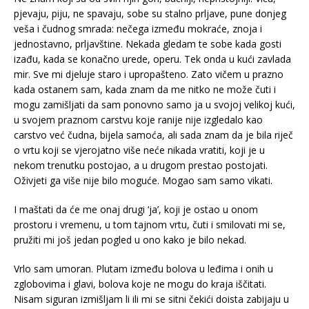
pjevaju, piju, ne spavaju, sobe su stalno prljave, pune donjeg
veša i čudnog smrada: nečega između mokraće, znoja i
jednostavno, prljavštine. Nekada gledam te sobe kada gosti
izađu, kada se konačno urede, operu. Tek onda u kući zavlada
mir. Sve mi djeluje staro i upropašteno. Zato vičem u prazno
kada ostanem sam, kada znam da me nitko ne može čuti i
mogu zamišljati da sam ponovno samo ja u svojoj velikoj kući,
u svojem praznom carstvu koje ranije nije izgledalo kao
carstvo već čudna, bijela samoća, ali sada znam da je bila riječ
o vrtu koji se vjerojatno više neće nikada vratiti, koji je u
nekom trenutku postojao, a u drugom prestao postojati.
Oživjeti ga više nije bilo moguće. Mogao sam samo vikati.
I maštati da će me onaj drugi ‘ja’, koji je ostao u onom
prostoru i vremenu, u tom tajnom vrtu, čuti i smilovati mi se,
pružiti mi još jedan pogled u ono kako je bilo nekad.
Vrlo sam umoran. Plutam između bolova u leđima i onih u
zglobovima i glavi, bolova koje ne mogu do kraja iščitati.
Nisam siguran izmišljam li ili mi se sitni čekići doista zabijaju u