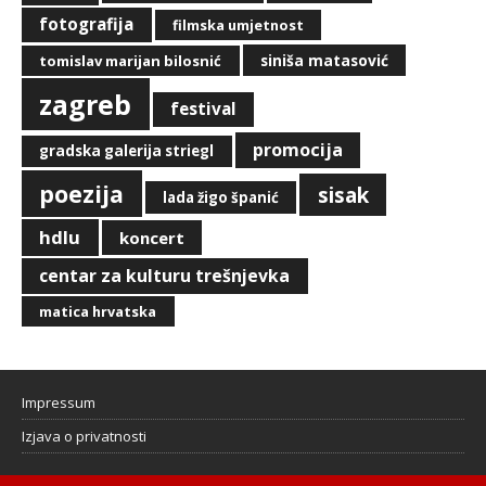
fotografija
filmska umjetnost
siniša matasović
tomislav marijan bilosnić
zagreb
festival
promocija
gradska galerija striegl
poezija
sisak
lada žigo španić
hdlu
koncert
centar za kulturu trešnjevka
matica hrvatska
Impressum
Izjava o privatnosti