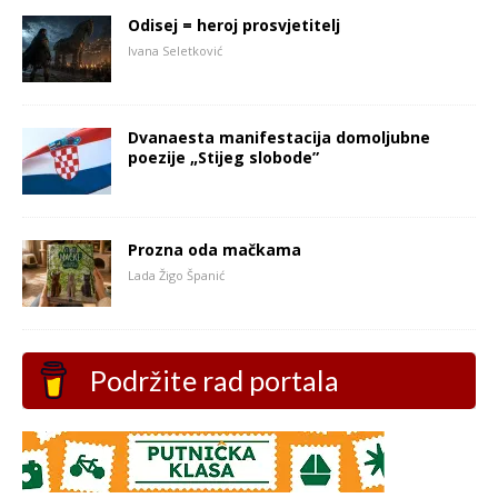
Odisej = heroj prosvjetitelj
Ivana Seletković
Dvanaesta manifestacija domoljubne
poezije „Stijeg slobode”
Prozna oda mačkama
Lada Žigo Španić
Podržite rad portala