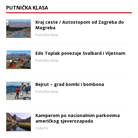
PUTNIČKA KLASA
Kraj ceste / Autostopom od Zagreba do
Magreba
Putnička klasa
Edo Toplak povezuje Svalbard i Vijetnam
Putnička klasa
Bejrut – grad bombi i bombona
Putnička klasa
Kamperom po nacionalnim parkovima
američkog sjeverozapada
CeKaTe