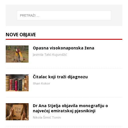
NOVE OBJAVE
Opasna visokonaponska žena
Jasmila Talić-Kujundžić
Čitalac koji traži dijagnozu
Ilhan Kokor
Dr Ana Stjelja objavila monografiju o
najvećoj emiratskoj pjesnikinji
Nikola Šimić Tonin