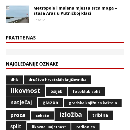
Metropole i malena mjesta srca moga –
Staša Aras u Putničkoj klasi
CeKaTe
PRATITE NAS
NAJGLEDANIJE OZNAKE
dhk
društvo hrvatskih književnika
likovnost
osijek
fotoklub split
natječaj
glazba
gradska knjižnica kaštela
izložba
proza
tribina
cekate
split
radionica
likovna umjetnost