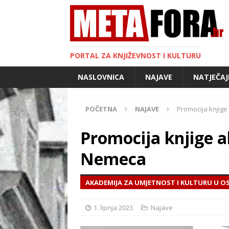
PORTAL ZA KNJIŽEVNOST I KULTURU
NASLOVNICA
NAJAVE
NATJEČAJ
POČETNA
NAJAVE
Promocija knjig
Promocija knjige 
Nemeca
AKADEMIJA ZA UMJETNOST I KULTURU U OS
1. lipnja 2023.
Najave