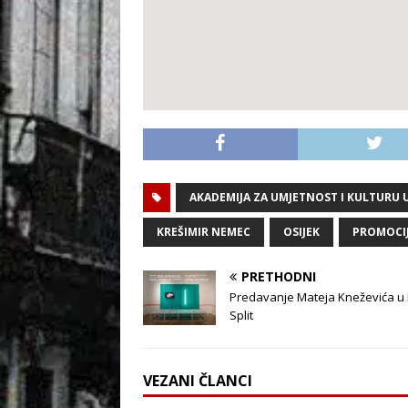
AKADEMIJA ZA UMJETNOST I KULTURU U
KREŠIMIR NEMEC
OSIJEK
PROMOCI
PRETHODNI
Predavanje Mateja Kneževića u
Split
VEZANI ČLANCI