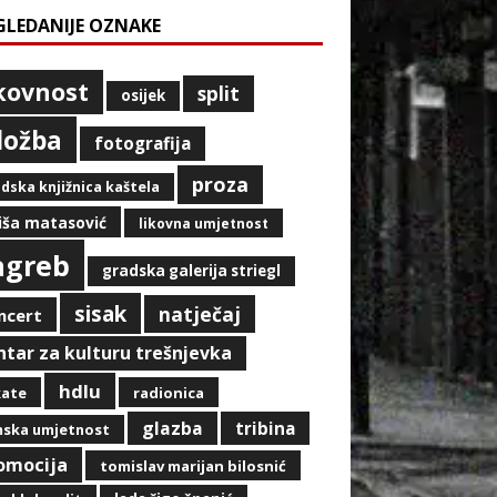
GLEDANIJE OZNAKE
ikovnost
split
osijek
zložba
fotografija
proza
dska knjižnica kaštela
iša matasović
likovna umjetnost
agreb
gradska galerija striegl
sisak
natječaj
ncert
ntar za kulturu trešnjevka
hdlu
kate
radionica
glazba
tribina
mska umjetnost
omocija
tomislav marijan bilosnić