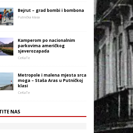
Bejrut – grad bombi i bombona
Putnička klasa
Kamperom po nacionalnim
parkovima američkog
sjeverozapada
CeKaTe
Metropole i malena mjesta srca
moga – Staša Aras u Putničkoj
klasi
CeKaTe
TITE NAS