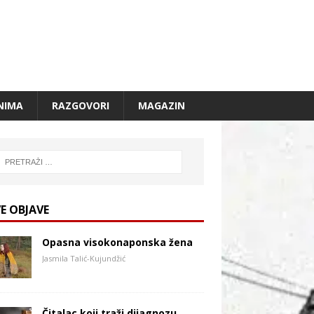
NIMA
RAZGOVORI
MAGAZIN
E OBJAVE
Opasna visokonaponska žena
Jasmila Talić-Kujundžić
Čitalac koji traži dijagnozu