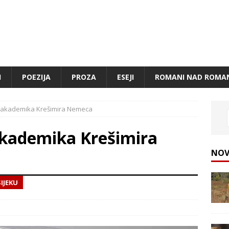
I
POEZIJA
PROZA
ESEJI
ROMANI NAD ROMA
e akademika Krešimira Nemeca
akademika Krešimira
NOV
IJEKU