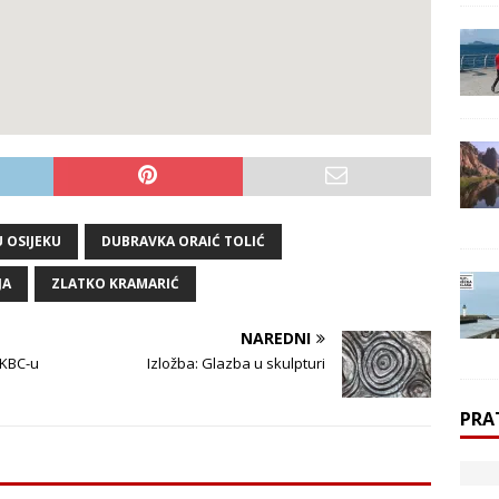
 OSIJEKU
DUBRAVKA ORAIĆ TOLIĆ
JA
ZLATKO KRAMARIĆ
NAREDNI
 KBC-u
Izložba: Glazba u skulpturi
PRA