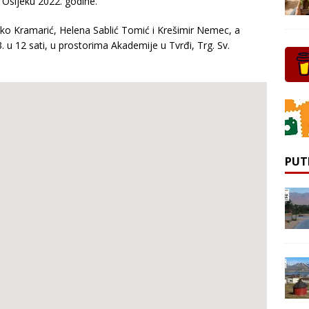
 Osijeku 2022. godine.
atko Kramarić, Helena Sablić Tomić i Krešimir Nemec, a
. u 12 sati, u prostorima Akademije u Tvrđi, Trg. Sv.
PUT