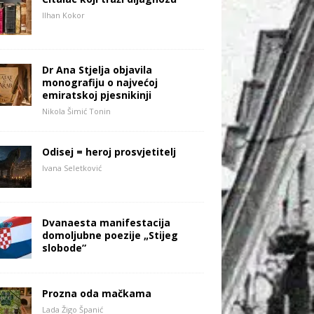
Ilhan Kokor
Dr Ana Stjelja objavila
monografiju o najvećoj
emiratskoj pjesnikinji
Nikola Šimić Tonin
Odisej = heroj prosvjetitelj
Ivana Seletković
Dvanaesta manifestacija
domoljubne poezije „Stijeg
slobode”
Prozna oda mačkama
Lada Žigo Španić