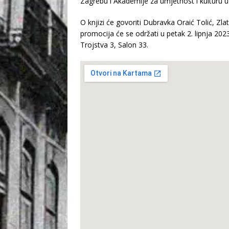
Zagrebu i Akademije za umjetnost i kulturu u
O knjizi će govoriti Dubravka Oraić Tolić, Zl
promocija će se održati u petak 2. lipnja 2023
Trojstva 3, Salon 33.