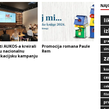
NAJ
l
i
gra
i AUKOS-a kreirali
Promocija romana Paule
sin
u nacionalnu
Rem
kacijsku kampanju
z
ko
ce
ce
fil
pr