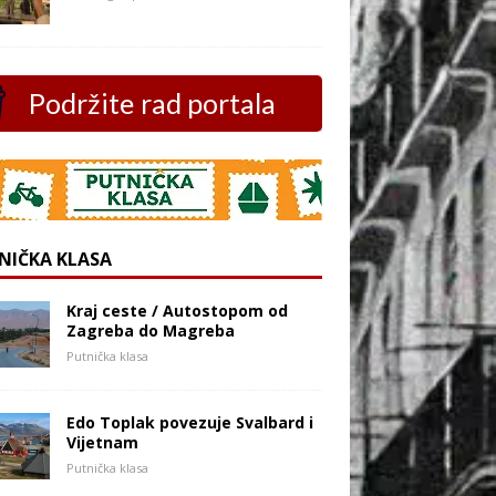
Podržite rad portala
NIČKA KLASA
Kraj ceste / Autostopom od
Zagreba do Magreba
Putnička klasa
Edo Toplak povezuje Svalbard i
Vijetnam
Putnička klasa