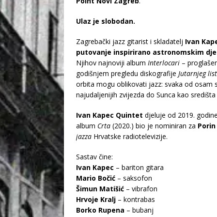
Point Novi Zagreb
.
Ulaz je slobodan.
Zagrebački jazz gitarist i skladatelj
Ivan Kap
putovanje inspirirano astronomskim dj
Njihov najnoviji album
Interlocari
– proglaše
godišnjem pregledu diskografije
Jutarnjeg lis
orbita mogu oblikovati jazz: svaka od osam s
najudaljenijih zvijezda do Sunca kao središta
Ivan Kapec Quintet
djeluje od 2019. godine
album
Crta
(2020.) bio je nominiran za
Porin
jazza
Hrvatske radiotelevizije.
Sastav čine:
Ivan Kapec
– bariton gitara
Mario Bočić
– saksofon
Šimun Matišić
– vibrafon
Hrvoje Kralj
– kontrabas
Borko Rupena
– bubanj