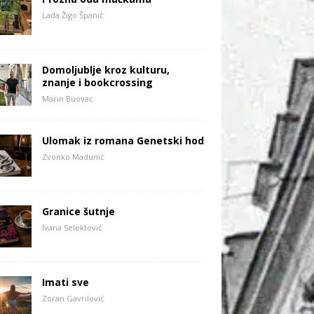
Lada Žigo Španić
Domoljublje kroz kulturu,
znanje i bookcrossing
Marin Buovac
Ulomak iz romana Genetski hod
Zvonko Madunić
Granice šutnje
Ivana Selektović
Imati sve
Zoran Gavrilović