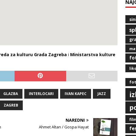
NAJ
sin
sp
gra
mat
reda za kulturu Grada Zagreba
i
Ministarstva kulture
fo
lik
fot
i
GLAZBA
INTERLOCARI
IVAN KAPEC
JAZZ
ZAGREB
p
fil
NAREDNI
e
Ahmet Altan / Gospa Hayat
fe