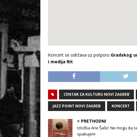
Koncert se održava uz potporu
Gradskog u
i medija RH
.
CENTAR ZA KULTURU NOVI ZAGREB
JAZZ POINT NOVI ZAGREB
KONCERT
PRETHODNI
Izložba Ane Šašić: Ne mogu da s
spakujem