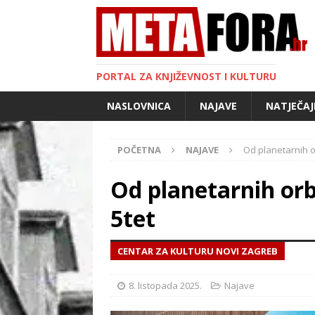
PORTAL ZA KNJIŽEVNOST I KULTURU
NASLOVNICA
NAJAVE
NATJEČAJ
POČETNA
NAJAVE
Od planetarnih o
Od planetarnih orb
5tet
CENTAR ZA KULTURU NOVI ZAGREB
8. listopada 2025.
Najave