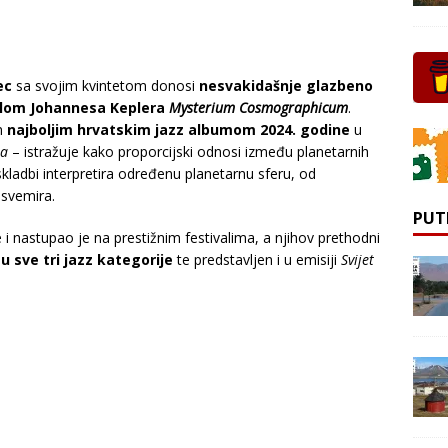
ec
sa svojim kvintetom donosi
nesvakidašnje glazbeno
elom Johannesa Keplera
Mysterium Cosmographicum
.
n
najboljim hrvatskim jazz albumom 2024. godine
u
ta
– istražuje kako proporcijski odnosi između planetarnih
kladbi interpretira određenu planetarnu sferu, od
 svemira.
PUT
 i nastupao je na prestižnim festivalima, a njihov prethodni
 u sve tri jazz kategorije
te predstavljen i u emisiji
Svijet