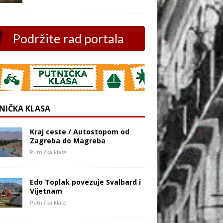
Podržite rad portala
NIČKA KLASA
Kraj ceste / Autostopom od
Zagreba do Magreba
Putnička klasa
Edo Toplak povezuje Svalbard i
Vijetnam
Putnička klasa