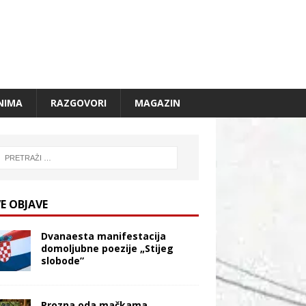
NIMA
RAZGOVORI
MAGAZIN
E OBJAVE
Dvanaesta manifestacija
domoljubne poezije „Stijeg
slobode”
Prozna oda mačkama