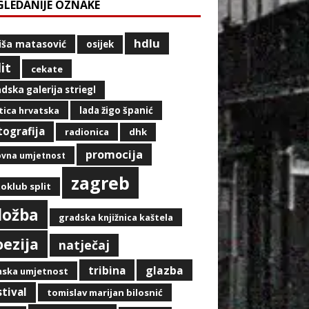
GLEDANIJE OZNAKE
hdlu
iša matasović
osijek
lit
cekate
dska galerija striegl
ica hrvatska
lada žigo španić
tografija
radionica
dhk
promocija
ovna umjetnost
zagreb
oklub split
zložba
gradska knjižnica kaštela
oezija
natječaj
glazba
tribina
mska umjetnost
stival
tomislav marijan bilosnić