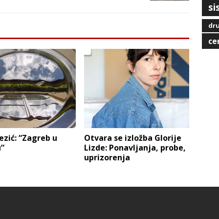
si
dru
ce
zić: “Zagreb u
Otvara se izložba Glorije
u”
Lizde: Ponavljanja, probe,
uprizorenja