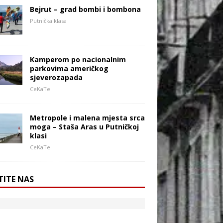
Bejrut – grad bombi i bombona
Putnička klasa
Kamperom po nacionalnim
parkovima američkog
sjeverozapada
CeKaTe
Metropole i malena mjesta srca
moga – Staša Aras u Putničkoj
klasi
CeKaTe
TITE NAS