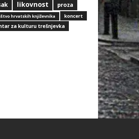
likovnost
sak
proza
koncert
štvo hrvatskih književnika
ntar za kulturu trešnjevka