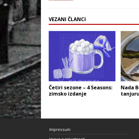
VEZANI ČLANCI
Četiri sezone – 4 Seasons:
Nada Be
zimsko izdanje
tanjur
Impressum
Izjava o privatnosti