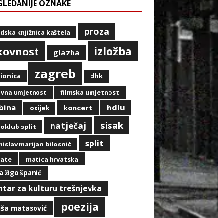
GLEDANIJE OZNAKE
proza
dska knjižnica kaštela
izložba
ikovnost
glazba
zagreb
ionica
dhk
filmska umjetnost
ovna umjetnost
hdlu
ibina
koncert
osijek
sisak
natječaj
oklub split
split
islav marijan bilosnić
kate
matica hrvatska
a žigo španić
ntar za kulturu trešnjevka
poezija
iša matasović