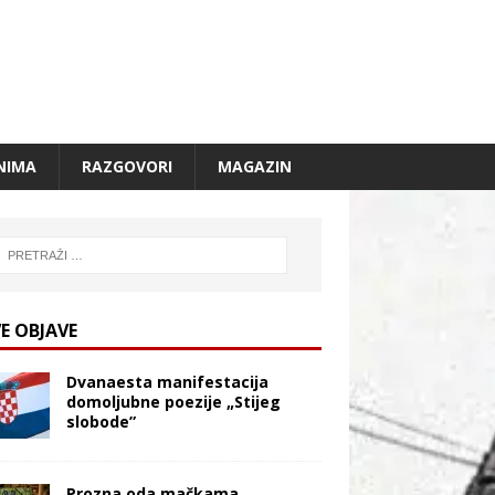
NIMA
RAZGOVORI
MAGAZIN
E OBJAVE
Dvanaesta manifestacija
domoljubne poezije „Stijeg
slobode”
Prozna oda mačkama