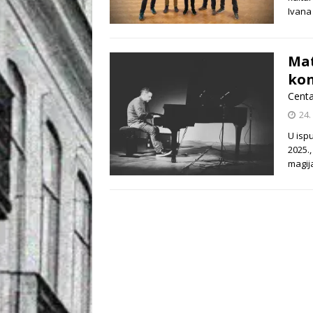
Ivana
Mat
ko
Centa
24.
U ispu
2025.
magij