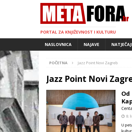
PORTAL ZA KNJIŽEVNOST I KULTURU
NASLOVNICA
NAJAVE
NATJEČAJ
POČETNA
Jazz Point Novi Zagreb
Jazz Point Novi Zagr
Od 
Kap
Centa
8. 
U peta
kultur