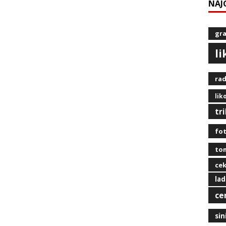
NAJ
gra
l
rad
lik
tr
fot
tom
ce
lad
ce
sin