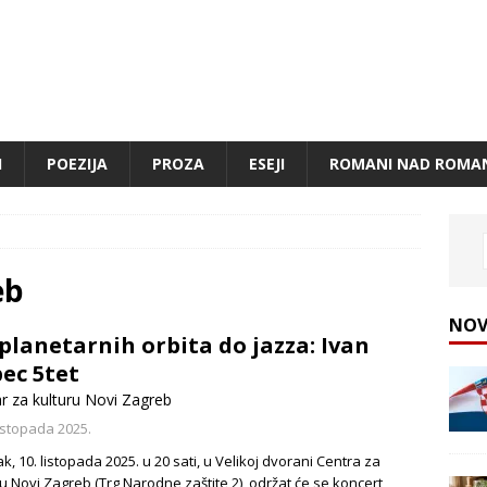
I
POEZIJA
PROZA
ESEJI
ROMANI NAD ROMA
eb
NOV
planetarnih orbita do jazza: Ivan
ec 5tet
r za kulturu Novi Zagreb
listopada 2025.
k, 10. listopada 2025. u 20 sati, u Velikoj dvorani Centra za
u Novi Zagreb (Trg Narodne zaštite 2), održat će se koncert