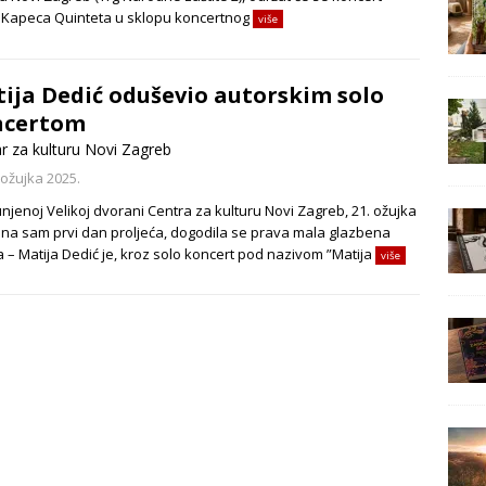
 Kapeca Quinteta u sklopu koncertnog
više
ija Dedić oduševio autorskim solo
ncertom
r za kulturu Novi Zagreb
 ožujka 2025.
njenoj Velikoj dvorani Centra za kulturu Novi Zagreb, 21. ožujka
, na sam prvi dan proljeća, dogodila se prava mala glazbena
a – Matija Dedić je, kroz solo koncert pod nazivom ”Matija
više