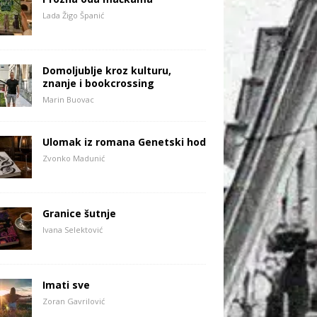
Lada Žigo Španić
Domoljublje kroz kulturu,
znanje i bookcrossing
Marin Buovac
Ulomak iz romana Genetski hod
Zvonko Madunić
Granice šutnje
Ivana Selektović
Imati sve
Zoran Gavrilović