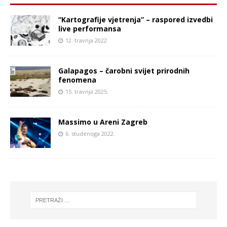
“Kartografije vjetrenja” – raspored izvedbi
live performansa
12. travnja 2022.
Galapagos – čarobni svijet prirodnih
fenomena
15. travnja 2025.
Massimo u Areni Zagreb
6. studenoga 2022.