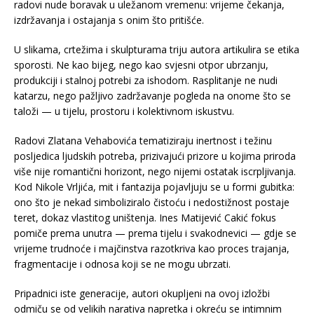
radovi nude boravak u uležanom vremenu: vrijeme čekanja,
izdržavanja i ostajanja s onim što pritišće.
U slikama, crtežima i skulpturama triju autora artikulira se etika
sporosti. Ne kao bijeg, nego kao svjesni otpor ubrzanju,
produkciji i stalnoj potrebi za ishodom. Rasplitanje ne nudi
katarzu, nego pažljivo zadržavanje pogleda na onome što se
taloži — u tijelu, prostoru i kolektivnom iskustvu.
Radovi Zlatana Vehabovića tematiziraju inertnost i težinu
posljedica ljudskih potreba, prizivajući prizore u kojima priroda
više nije romantični horizont, nego nijemi ostatak iscrpljivanja.
Kod Nikole Vrljića, mit i fantazija pojavljuju se u formi gubitka:
ono što je nekad simboliziralo čistoću i nedostižnost postaje
teret, dokaz vlastitog uništenja. Ines Matijević Cakić fokus
pomiče prema unutra — prema tijelu i svakodnevici — gdje se
vrijeme trudnoće i majčinstva razotkriva kao proces trajanja,
fragmentacije i odnosa koji se ne mogu ubrzati.
Pripadnici iste generacije, autori okupljeni na ovoj izložbi
odmiču se od velikih narativa napretka i okreću se intimnim