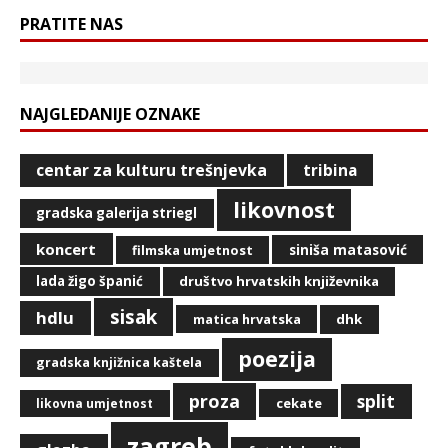
PRATITE NAS
NAJGLEDANIJE OZNAKE
centar za kulturu trešnjevka
tribina
likovnost
gradska galerija striegl
koncert
siniša matasović
filmska umjetnost
lada žigo španić
društvo hrvatskih književnika
sisak
hdlu
matica hrvatska
dhk
poezija
gradska knjižnica kaštela
proza
split
cekate
likovna umjetnost
zagreb