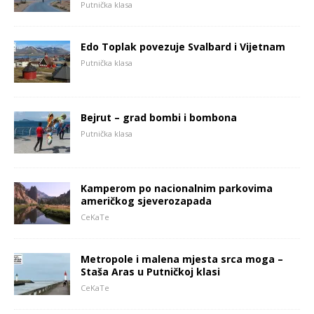
Putnička klasa
Edo Toplak povezuje Svalbard i Vijetnam
Putnička klasa
Bejrut – grad bombi i bombona
Putnička klasa
Kamperom po nacionalnim parkovima
američkog sjeverozapada
CeKaTe
Metropole i malena mjesta srca moga –
Staša Aras u Putničkoj klasi
CeKaTe