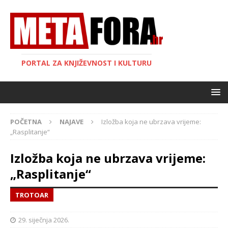
PORTAL ZA KNJIŽEVNOST I KULTURU
POČETNA
NAJAVE
Izložba koja ne ubrzava vrijeme:
„Rasplitanje“
Izložba koja ne ubrzava vrijeme:
„Rasplitanje“
TROTOAR
29. siječnja 2026.