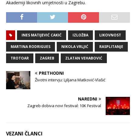
Akademiji likovnih umjetnosti u Zagrebu.
INES MATIJEVIĆ CAKIĆ
IZLOŽBA
LIKOVNOST
MARTINA RODRIGUES
NIKOLA VRLJIĆ
RASPLITANJE
TROTOAR
ZAGREB
ZLATAN VEHABOVIĆ
PRETHODNI
Životni intervju: Ljiljana Matković-Vlašić
NAREDNI
Zagreb dobiva novi festival: 10K Festival
VEZANI ČLANCI