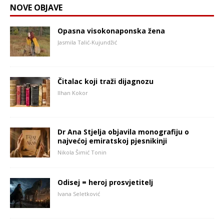
NOVE OBJAVE
Opasna visokonaponska žena
Jasmila Talić-Kujundžić
Čitalac koji traži dijagnozu
Ilhan Kokor
Dr Ana Stjelja objavila monografiju o
najvećoj emiratskoj pjesnikinji
Nikola Šimić Tonin
Odisej = heroj prosvjetitelj
Ivana Seletković