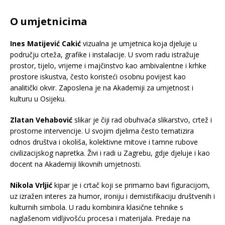
O umjetnicima
Ines Matijević Cakić
vizualna je umjetnica koja djeluje u
području crteža, grafike i instalacije. U svom radu istražuje
prostor, tijelo, vrijeme i majčinstvo kao ambivalentne i krhke
prostore iskustva, često koristeći osobnu povijest kao
analitički okvir. Zaposlena je na Akademiji za umjetnost i
kulturu u Osijeku.
Zlatan Vehabović
slikar je čiji rad obuhvaća slikarstvo, crtež i
prostorne intervencije. U svojim djelima često tematizira
odnos društva i okoliša, kolektivne mitove i tamne rubove
civilizacijskog napretka. Živi i radi u Zagrebu, gdje djeluje i kao
docent na Akademiji likovnih umjetnosti.
Nikola Vrljić
kipar je i crtač koji se primarno bavi figuracijom,
uz izražen interes za humor, ironiju i demistifikaciju društvenih i
kulturnih simbola. U radu kombinira klasične tehnike s
naglašenom vidljivošću procesa i materijala. Predaje na