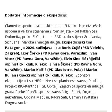
Dodatne informacije o ekspediciji:
Članovi ekspedicije vrhunski su penjači iza kojih je niz teških
uspona u velikim stijenama širom svijeta – od Paklenice i
Dolomita, preko El Capitana u SAD-u, do stijena Grenlanda,
Sichuana, Maroka i mnogih drugih.
Ekspedicijski tim
Patagonija 2024. sačinjavali su: Boris Čujić (PSD Velebit,
Zagreb), Igor Čorko (PD Ravna Gora, Varaždin), Ivan
Vitez (PD Ravna Gora, Varaždin), Elvin Sindičić (Riječki
alpinistički klub, Rijeka), Siniša Škalec (PD Ravna Gora,
Varaždin), Marko Kalčić (PD Glas Istre, Pula) i Marko
Buljan (Riječki alpinistički klub, Rijeka).
Sponzori
ekspedicije bili su: HPS – Hrvatski planinarski savez, Plodine,
Projekt RIO-Kantrida, JGL Obitelj, Zajednica sportskih udruga
grada Rijeke “Riječki sportski savez”, Iglu Šport, Dogma
nekretnine, Općina Medulin, Radni Sati, Garmin Hrvatska i
Dogma socks