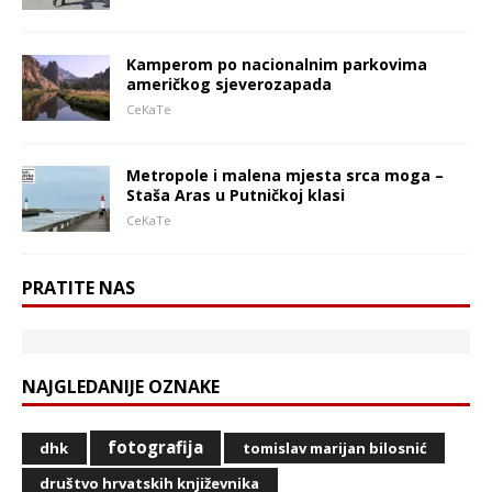
Kamperom po nacionalnim parkovima
američkog sjeverozapada
CeKaTe
Metropole i malena mjesta srca moga –
Staša Aras u Putničkoj klasi
CeKaTe
PRATITE NAS
NAJGLEDANIJE OZNAKE
fotografija
dhk
tomislav marijan bilosnić
društvo hrvatskih književnika