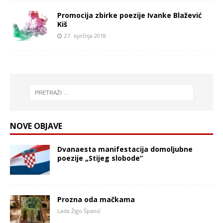
Promocija zbirke poezije Ivanke Blažević
Kiš
27. siječnja 2018.
NOVE OBJAVE
Dvanaesta manifestacija domoljubne
poezije „Stijeg slobode”
Prozna oda mačkama
Lada Žigo Španić