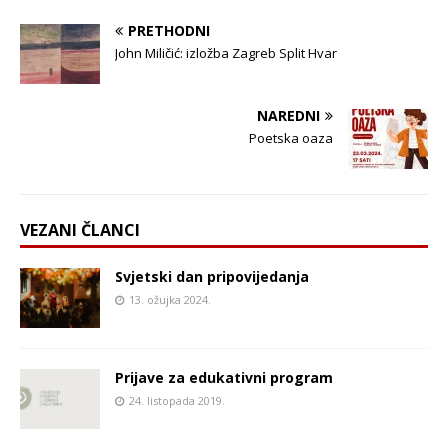
PRETHODNI
John Miličić: izložba Zagreb Split Hvar
NAREDNI
Poetska oaza
VEZANI ČLANCI
Svjetski dan pripovijedanja
13. ožujka 2024.
Prijave za edukativni program
24. listopada 2019.