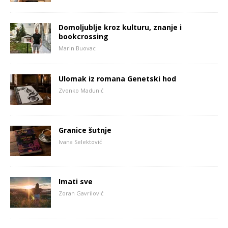
Domoljublje kroz kulturu, znanje i
bookcrossing
Marin Buovac
Ulomak iz romana Genetski hod
Zvonko Madunić
Granice šutnje
Ivana Selektović
Imati sve
Zoran Gavrilović