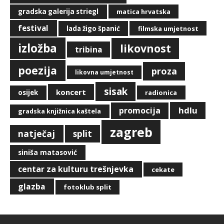
gradska galerija striegl
matica hrvatska
festival
lada žigo španić
filmska umjetnost
izložba
likovnost
tribina
poezija
proza
likovna umjetnost
sisak
koncert
osijek
radionica
hdlu
promocija
gradska knjižnica kaštela
zagreb
natječaj
split
siniša matasović
centar za kulturu trešnjevka
cekate
glazba
fotoklub split