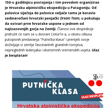
150-u godišnjicu postojanja i tim povodom organizirao
je Hrvatsku alpinističku ekspediciju u Patagoniju. Od
polovice siječnja do polovice veljače tamo je boravio
sedmeročlani hrvatski penjački
Dream Team
, u pokušaju
da ostvari prve hrvatske uspone u jednom od
najizazovnijih gorja na Zemlji.
Članovi ove ekspedicije
pridružit će nam se u dvorani CeKaTe-a, u okviru ciklusa
putopisnih predavanja “Putnička klasa” i prenijeti svoje
doživljaje iz zemlje fascinantnih granitnih tornjeva,
nepreglednih ledenjaka i ekstremnih vremenskih uvjeta.
Ulaz
je besplatan!