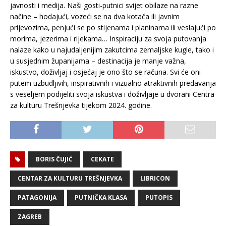
javnosti i medija. Naši gosti-putnici svijet obilaze na razne
načine – hodajući, vozeći se na dva kotača ili javnim
prijevozima, penjući se po stijenama i planinama ili veslajući po
morima, jezerima i rijekama… Inspiraciju za svoja putovanja
nalaze kako u najudaljenijim zakutcima zemaljske kugle, tako i
u susjednim županijama – destinacija je manje važna,
iskustvo, doživljaj i osjećaj je ono što se računa. Svi će oni
putem uzbudljivih, inspirativnih i vizualno atraktivnih predavanja
s veseljem podijeliti svoja iskustva i doživljaje u dvorani Centra
za kulturu Trešnjevka tijekom 2024. godine.
BORIS ČUJIĆ
CEKATE
CENTAR ZA KULTURU TREŠNJEVKA
LIBRICON
PATAGONIJA
PUTNIČKA KLASA
PUTOPIS
ZAGREB