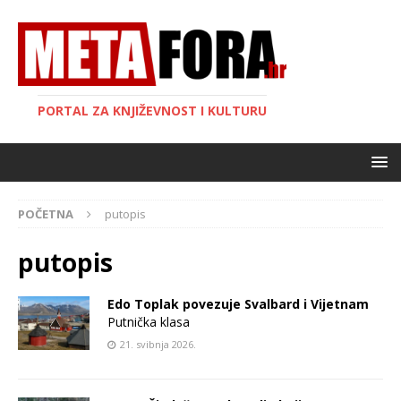
PORTAL ZA KNJIŽEVNOST I KULTURU
POČETNA
putopis
putopis
Edo Toplak povezuje Svalbard i Vijetnam
Putnička klasa
21. svibnja 2026.