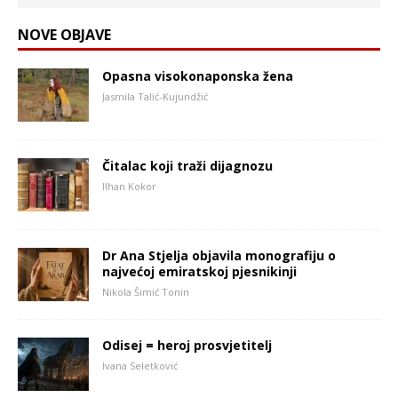
NOVE OBJAVE
Opasna visokonaponska žena
Jasmila Talić-Kujundžić
Čitalac koji traži dijagnozu
Ilhan Kokor
Dr Ana Stjelja objavila monografiju o
najvećoj emiratskoj pjesnikinji
Nikola Šimić Tonin
Odisej = heroj prosvjetitelj
Ivana Seletković