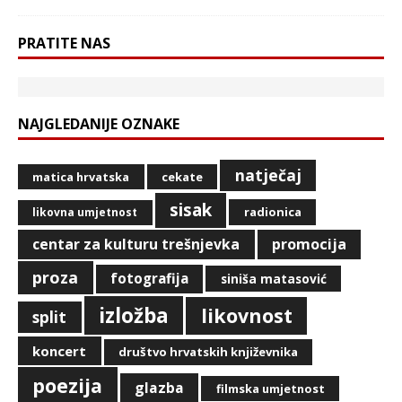
PRATITE NAS
NAJGLEDANIJE OZNAKE
natječaj
matica hrvatska
cekate
sisak
radionica
likovna umjetnost
centar za kulturu trešnjevka
promocija
proza
fotografija
siniša matasović
izložba
likovnost
split
koncert
društvo hrvatskih književnika
poezija
glazba
filmska umjetnost