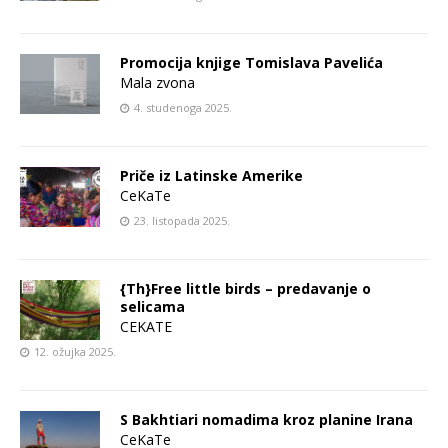
Promocija knjige Tomislava Pavelića
Mala zvona
4. studenoga 2025.
Priče iz Latinske Amerike
CeKaTe
23. listopada 2025.
{Th}Free little birds – predavanje o
selicama
CEKATE
12. ožujka 2025.
S Bakhtiari nomadima kroz planine Irana
CeKaTe