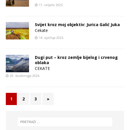
11. veljače 2025.
Svijet kroz moj objektiv: Jurica Galić Juka
Cekate
14. siječnja 2025.
Dugi put – kroz zemlje bijelog i crvenog
oblaka
CEKATE
20. studenoga 2024.
1
2
3
»