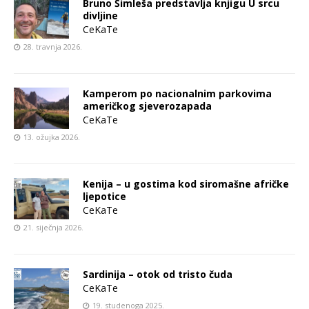
Bruno Šimleša predstavlja knjigu U srcu
divljine
CeKaTe
28. travnja 2026.
Kamperom po nacionalnim parkovima
američkog sjeverozapada
CeKaTe
13. ožujka 2026.
Kenija – u gostima kod siromašne afričke
ljepotice
CeKaTe
21. siječnja 2026.
Sardinija – otok od tristo čuda
CeKaTe
19. studenoga 2025.