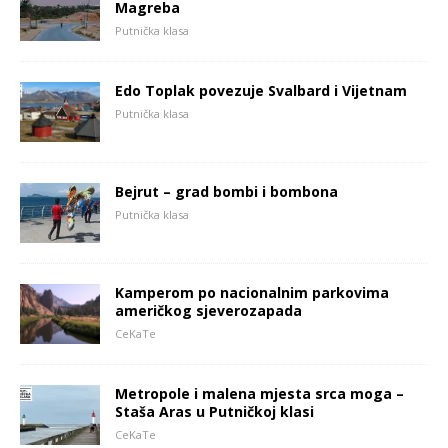
Magreba
Putnička klasa
Edo Toplak povezuje Svalbard i Vijetnam
Putnička klasa
Bejrut – grad bombi i bombona
Putnička klasa
Kamperom po nacionalnim parkovima
američkog sjeverozapada
CeKaTe
Metropole i malena mjesta srca moga –
Staša Aras u Putničkoj klasi
CeKaTe