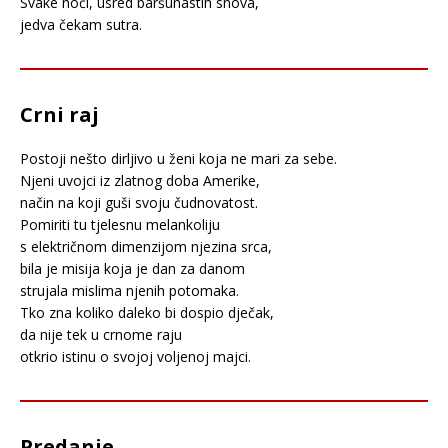
Svake noći, usred baršunastih snova,
jedva čekam sutra.
Crni raj
Postoji nešto dirljivo u ženi koja ne mari za sebe.
Njeni uvojci iz zlatnog doba Amerike,
način na koji guši svoju čudnovatost.
Pomiriti tu tjelesnu melankoliju
s električnom dimenzijom njezina srca,
bila je misija koja je dan za danom
strujala mislima njenih potomaka.
Tko zna koliko daleko bi dospio dječak,
da nije tek u crnome raju
otkrio istinu o svojoj voljenoj majci.
Predanje