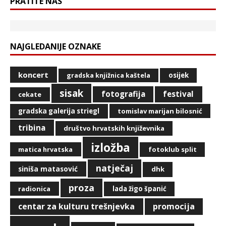
PRATITE NAS
NAJGLEDANIJE OZNAKE
koncert
osijek
gradska knjižnica kaštela
sisak
fotografija
festival
cekate
gradska galerija striegl
tomislav marijan bilosnić
tribina
društvo hrvatskih književnika
izložba
matica hrvatska
fotoklub split
natječaj
siniša matasović
dhk
proza
radionica
lada žigo španić
centar za kulturu trešnjevka
promocija