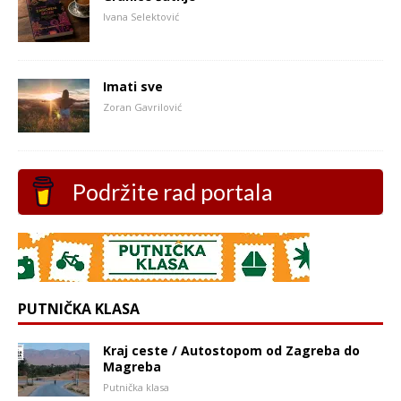
Ivana Selektović
Imati sve
Zoran Gavrilović
Podržite rad portala
PUTNIČKA KLASA
Kraj ceste / Autostopom od Zagreba do
Magreba
Putnička klasa