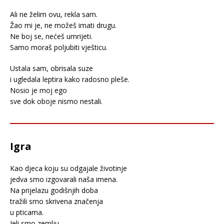
Ali ne želim ovu, rekla sam.
Žao mi je, ne možeš imati drugu.
Ne boj se, nećeš umrijeti.
Samo moraš poljubiti vješticu.
Ustala sam, obrisala suze
i ugledala leptira kako radosno pleše.
Nosio je moj ego
sve dok oboje nismo nestali.
Igra
Kao djeca koju su odgajale životinje
jedva smo izgovarali naša imena.
Na prijelazu godišnjih doba
tražili smo skrivena značenja
u pticama.
Jeli smo zemlju,