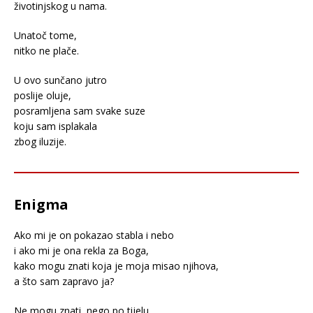
životinjskog u nama.
Unatoč tome,
nitko ne plače.
U ovo sunčano jutro
poslije oluje,
posramljena sam svake suze
koju sam isplakala
zbog iluzije.
Enigma
Ako mi je on pokazao stabla i nebo
i ako mi je ona rekla za Boga,
kako mogu znati koja je moja misao njihova,
a što sam zapravo ja?
Ne mogu znati, nego po tijelu.