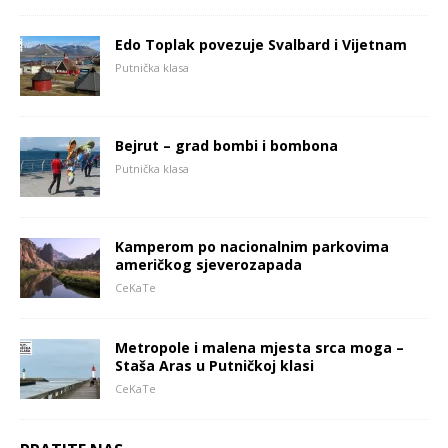
Edo Toplak povezuje Svalbard i Vijetnam
Putnička klasa
Bejrut – grad bombi i bombona
Putnička klasa
Kamperom po nacionalnim parkovima
američkog sjeverozapada
CeKaTe
Metropole i malena mjesta srca moga –
Staša Aras u Putničkoj klasi
CeKaTe