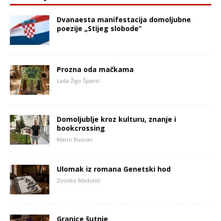
Dvanaesta manifestacija domoljubne
poezije „Stijeg slobode”
Prozna oda mačkama
Lada Žigo Španić
Domoljublje kroz kulturu, znanje i
bookcrossing
Marin Buovac
Ulomak iz romana Genetski hod
Zvonko Madunić
Granice šutnje