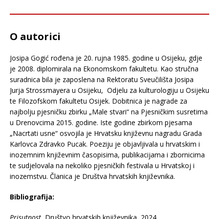
O autorici
Josipa Gogić rođena je 20. rujna 1985. godine u Osijeku, gdje
je 2008. diplomirala na Ekonomskom fakultetu. Kao stručna
suradnica bila je zaposlena na Rektoratu Sveučilišta Josipa
Jurja Strossmayera u Osijeku, Odjelu za kulturologiju u Osijeku
te Filozofskom fakultetu Osijek. Dobitnica je nagrade za
najbolju pjesničku zbirku „Male stvari“ na Pjesničkim susretima
u Drenovcima 2015. godine. Iste godine zbirkom pjesama
„Nacrtati usne“ osvojila je Hrvatsku književnu nagradu Grada
Karlovca Zdravko Pucak. Poeziju je objavljivala u hrvatskim i
inozemnim književnim časopisima, publikacijama i zbornicima
te sudjelovala na nekoliko pjesničkih festivala u Hrvatskoj i
inozemstvu. Članica je Društva hrvatskih književnika.
Bibliografija:
Prisutnost
, Društvo hrvatskih književnika, 2024.