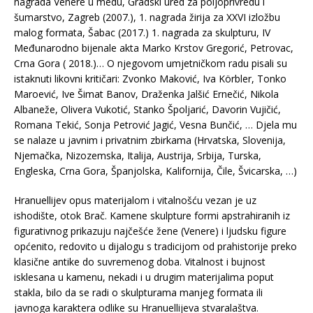
nagrada Venere u medu, Gradski ured za poljoprivredu i
šumarstvo, Zagreb (2007.), 1. nagrada žirija za XXVI izložbu
malog formata, Šabac (2017.) 1. nagrada za skulpturu, IV
Međunarodno bijenale akta Marko Krstov Gregorić, Petrovac,
Crna Gora ( 2018.)… O njegovom umjetničkom radu pisali su
istaknuti likovni kritičari: Zvonko Maković, Iva Körbler, Tonko
Maroević, Ive Šimat Banov, Draženka Jalšić Ernečić, Nikola
Albaneže, Olivera Vukotić, Stanko Špoljarić, Davorin Vujičić,
Romana Tekić, Sonja Petrović Jagić, Vesna Bunčić, … Djela mu
se nalaze u javnim i privatnim zbirkama (Hrvatska, Slovenija,
Njemačka, Nizozemska, Italija, Austrija, Srbija, Turska,
Engleska, Crna Gora, Španjolska, Kalifornija, Čile, Švicarska, …)
Hranuellijev opus materijalom i vitalnošću vezan je uz
ishodište, otok Brač. Kamene skulpture formi apstrahiranih iz
figurativnog prikazuju najčešće žene (Venere) i ljudsku figure
općenito, redovito u dijalogu s tradicijom od prahistorije preko
klasične antike do suvremenog doba. Vitalnost i bujnost
isklesana u kamenu, nekadi i u drugim materijalima poput
stakla, bilo da se radi o skulpturama manjeg formata ili
javnoga karaktera odlike su Hranuellijeva stvaralaštva.