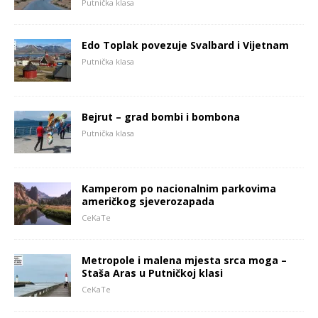
Putnička klasa
Edo Toplak povezuje Svalbard i Vijetnam
Putnička klasa
Bejrut – grad bombi i bombona
Putnička klasa
Kamperom po nacionalnim parkovima
američkog sjeverozapada
CeKaTe
Metropole i malena mjesta srca moga –
Staša Aras u Putničkoj klasi
CeKaTe