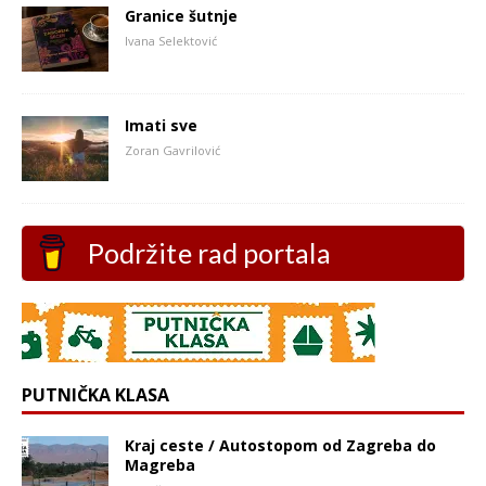
Granice šutnje
Ivana Selektović
Imati sve
Zoran Gavrilović
Podržite rad portala
PUTNIČKA KLASA
Kraj ceste / Autostopom od Zagreba do
Magreba