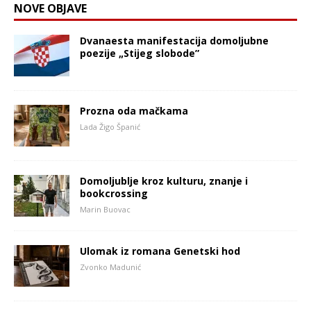
NOVE OBJAVE
Dvanaesta manifestacija domoljubne
poezije „Stijeg slobode”
Prozna oda mačkama
Lada Žigo Španić
Domoljublje kroz kulturu, znanje i
bookcrossing
Marin Buovac
Ulomak iz romana Genetski hod
Zvonko Madunić