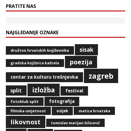
PRATITE NAS
NAJGLEDANIJE OZNAKE
sisak
društvo hrvatskih književnika
poezija
gradska knjižnica kaštela
zagreb
centar za kulturu trešnjevka
izložba
split
festival
fotografija
fotoklub split
filmska umjetnost
osijek
matica hrvatska
likovnost
tomislav marijan bilosnić