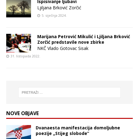
Ispisivanje ljubavi
Ljiljana Brković Zorčić
5. siječnja 2024.
Marijana Petrović Mikulić i Ljiljana Brković
Zorčić predstavile nove zbirke
NKČ Vlado Gotovac Sisak
31. listopada 2022.
NOVE OBJAVE
Dvanaesta manifestacija domoljubne
poezije „Stijeg slobode”