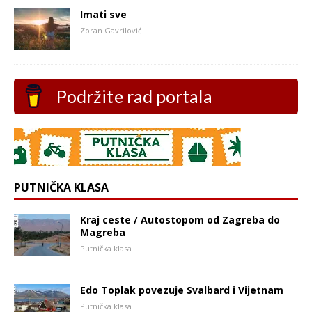
Imati sve
Zoran Gavrilović
Podržite rad portala
PUTNIČKA KLASA
Kraj ceste / Autostopom od Zagreba do
Magreba
Putnička klasa
Edo Toplak povezuje Svalbard i Vijetnam
Putnička klasa