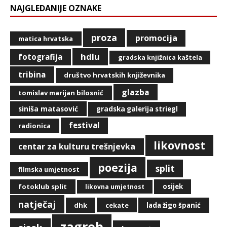
NAJGLEDANIJE OZNAKE
proza
promocija
matica hrvatska
hdlu
fotografija
gradska knjižnica kaštela
tribina
društvo hrvatskih književnika
glazba
tomislav marijan bilosnić
siniša matasović
gradska galerija striegl
festival
radionica
likovnost
centar za kulturu trešnjevka
poezija
split
filmska umjetnost
fotoklub split
osijek
likovna umjetnost
natječaj
dhk
cekate
lada žigo španić
zagreb