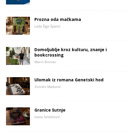
Prozna oda mačkama
Lada Žigo Španić
Domoljublje kroz kulturu, znanje i
bookcrossing
Marin Buovac
Ulomak iz romana Genetski hod
Zvonko Madunić
Granice šutnje
Ivana Selektović