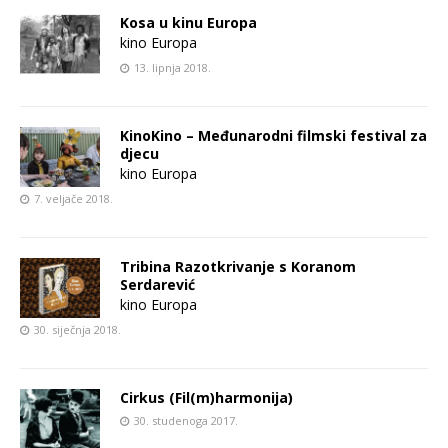
Kosa u kinu Europa
kino Europa
13. lipnja 2018.
KinoKino – Međunarodni filmski festival za
djecu
kino Europa
7. veljače 2018.
Tribina Razotkrivanje s Koranom
Serdarević
kino Europa
30. siječnja 2018.
Cirkus (Fil(m)harmonija)
30. studenoga 2017.