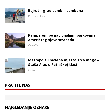
Bejrut – grad bombi i bombona
Putnička klasa
Kamperom po nacionalnim parkovima
američkog sjeverozapada
CeKaTe
Metropole i malena mjesta srca moga –
Staša Aras u Putničkoj klasi
CeKaTe
PRATITE NAS
NAJGLEDANIJE OZNAKE