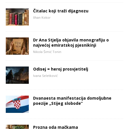
Čitalac koji traži dijagnozu
Ilhan Kokor
Dr Ana Stjelja objavila monografiju o
najvećoj emiratskoj pjesnikinji
Nikola Šimić Tonin
Odisej = heroj prosvjetitelj
Ivana Seletković
Dvanaesta manifestacija domoljubne
poezije „Stijeg slobode”
Prozna oda mačkama