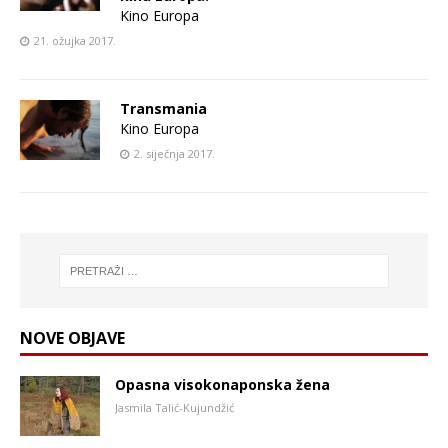
Kino Europa
21. ožujka 2017.
Transmania
Kino Europa
2. siječnja 2017.
NOVE OBJAVE
Opasna visokonaponska žena
Jasmila Talić-Kujundžić