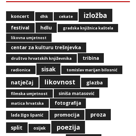
izložba
koncert
dhk
cekate
hdlu
festival
gradska knjižnica kaštela
likovna umjetnost
centar za kulturu trešnjevka
tribina
društvo hrvatskih književnika
sisak
radionica
tomislav marijan bilosnić
likovnost
natječaj
glazba
siniša matasović
filmska umjetnost
fotografija
matica hrvatska
proza
promocija
lada žigo španić
poezija
split
osijek