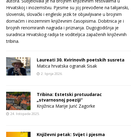
autora. Sudjelovala je na brojnim književnim festivalima u
Hrvatskoj i inozemstvu. Pjesme su joj prevođene na talijanski,
slovenski, slovački i engleski jezik te objavljivane u brojnim
domaćim i inozemnim književnim časopisima. Dobitnica je i
brojnih renomiranih nagrada i priznanja. Dugogodišnja je
suradnica Hrvatskog radija te voditeljica zapaženih književnih
tribina.
Laureati 30. Kvirinovih poetskih susreta
Matica hrvatska ogranak Sisak
2. lipnja 2026.
Tribina: Estetski protuudarac
„stvarnosnoj poeziji“
Knjižnica Marije Jurić Zagorke
24. listopada 2025.
Književni petak: Svijet i pjesma