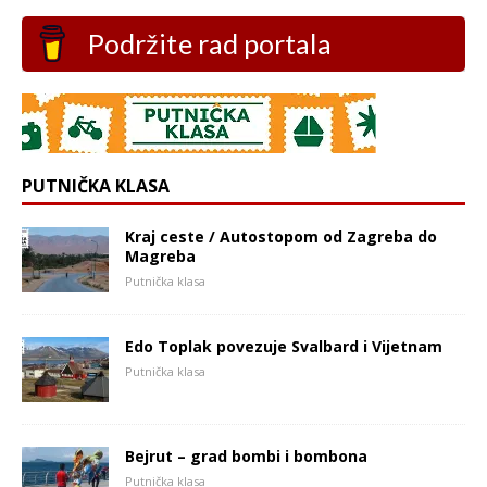
Podržite rad portala
PUTNIČKA KLASA
Kraj ceste / Autostopom od Zagreba do
Magreba
Putnička klasa
Edo Toplak povezuje Svalbard i Vijetnam
Putnička klasa
Bejrut – grad bombi i bombona
Putnička klasa