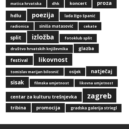
proza
koncert
matica hrvatska
dhk
poezija
hdlu
lada žigo španić
siniša matasović
radionica
cekate
izložba
split
fotoklub split
glazba
društvo hrvatskih književnika
likovnost
festival
natječaj
tomislav marijan bilosnić
osijek
sisak
filmska umjetnost
likovna umjetnost
zagreb
centar za kulturu trešnjevka
promocija
tribina
gradska galerija striegl