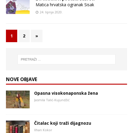
Matica hrvatska ogranak Sisak
24. lipnja 2020.
1
2
»
NOVE OBJAVE
Opasna visokonaponska žena
Jasmila Talić-Kujundžić
Čitalac koji traži dijagnozu
Ilhan Kokor