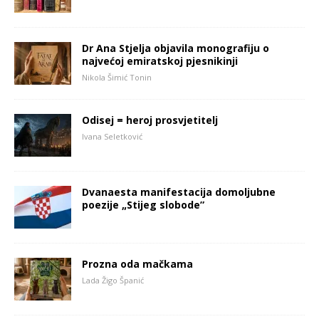
Dr Ana Stjelja objavila monografiju o
najvećoj emiratskoj pjesnikinji
Nikola Šimić Tonin
Odisej = heroj prosvjetitelj
Ivana Seletković
Dvanaesta manifestacija domoljubne
poezije „Stijeg slobode”
Prozna oda mačkama
Lada Žigo Španić