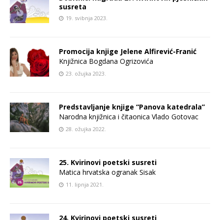
susreta
19. svibnja 2023.
Promocija knjige Jelene Alfirević-Franić
Knjižnica Bogdana Ogrizovića
23. ožujka 2023.
Predstavljanje knjige “Panova katedrala”
Narodna knjižnica i čitaonica Vlado Gotovac
28. ožujka 2022.
25. Kvirinovi poetski susreti
Matica hrvatska ogranak Sisak
11. lipnja 2021.
24. Kvirinovi poetski susreti