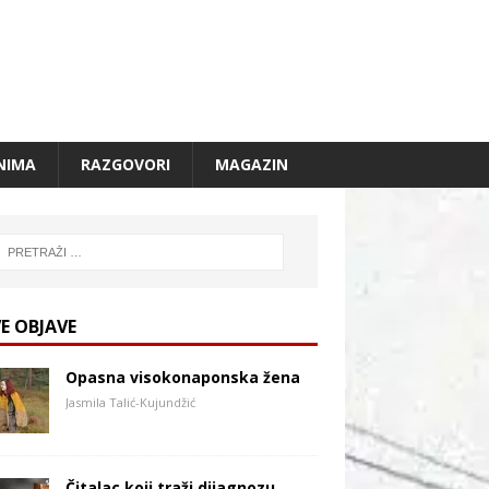
NIMA
RAZGOVORI
MAGAZIN
E OBJAVE
Opasna visokonaponska žena
Jasmila Talić-Kujundžić
Čitalac koji traži dijagnozu