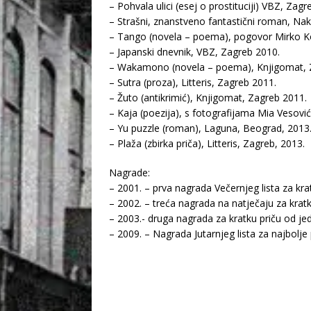
– Pohvala ulici (esej o prostituciji) VBZ, Zagr
– Strašni, znanstveno fantastični roman, Na
– Tango (novela – poema), pogovor Mirko Ko
– Japanski dnevnik, VBZ, Zagreb 2010.
– Wakamono (novela – poema), Knjigomat, 
– Sutra (proza), Litteris, Zagreb 2011.
– Žuto (antikrimić), Knjigomat, Zagreb 2011.
– Kaja (poezija), s fotografijama Mia Vesovi
– Yu puzzle (roman), Laguna, Beograd, 2013
– Plaža (zbirka priča), Litteris, Zagreb, 2013.
Nagrade:
– 2001. – prva nagrada Večernjeg lista za kra
– 2002. – treća nagrada na natječaju za krat
– 2003.- druga nagrada za kratku priču od jed
– 2009. – Nagrada Jutarnjeg lista za najbolje