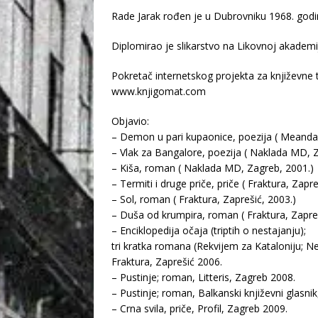
Rade Jarak rođen je u Dubrovniku 1968. godi
Diplomirao je slikarstvo na Likovnoj akademi
Pokretač internetskog projekta za književne 
www.knjigomat.com
Objavio:
– Demon u pari kupaonice, poezija ( Meandar
– Vlak za Bangalore, poezija ( Naklada MD, 
– Kiša, roman ( Naklada MD, Zagreb, 2001.)
– Termiti i druge priče, priče ( Fraktura, Zapre
– Sol, roman ( Fraktura, Zaprešić, 2003.)
– Duša od krumpira, roman ( Fraktura, Zapreš
– Enciklopedija očaja (triptih o nestajanju);
tri kratka romana (Rekvijem za Kataloniju; N
Fraktura, Zaprešić 2006.
– Pustinje; roman, Litteris, Zagreb 2008.
– Pustinje; roman, Balkanski književni glasni
– Crna svila, priče, Profil, Zagreb 2009.