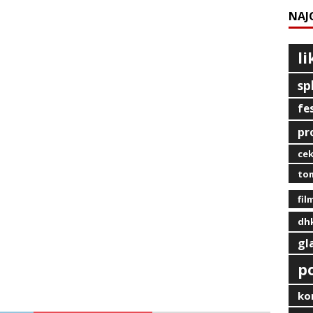
NAJ
l
sp
fe
pr
ce
tom
fil
dh
gl
p
ko