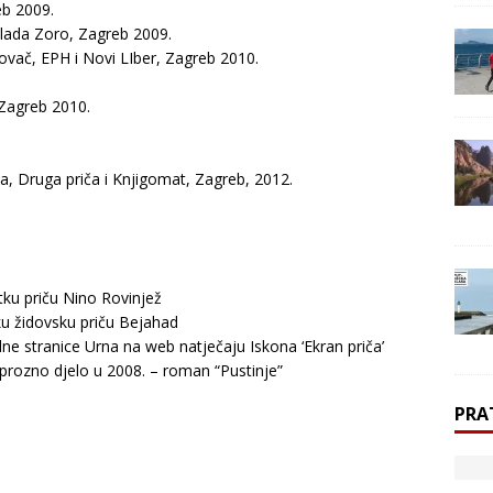
eb 2009.
klada Zoro, Zagreb 2009.
vač, EPH i Novi LIber, Zagreb 2010.
Zagreb 2010.
ća, Druga priča i Knjigomat, Zagreb, 2012.
.
tku priču Nino Rovinjež
ku židovsku priču Bejahad
ne stranice Urna na web natječaju Iskona ‘Ekran priča’
 prozno djelo u 2008. – roman “Pustinje”
PRA