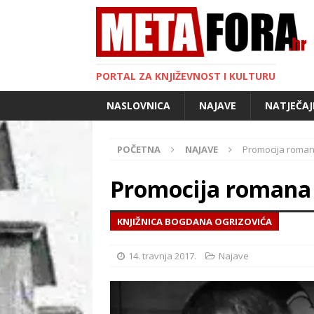
PORTAL ZA KNJIŽEVNOST I KULTURU
NASLOVNICA
NAJAVE
NATJEČAJ
POČETNA
NAJAVE
Promocija roman
Promocija romana 
KNJIŽNICA BOGDANA OGRIZOVIĆA
14. travnja 2017.
Najave