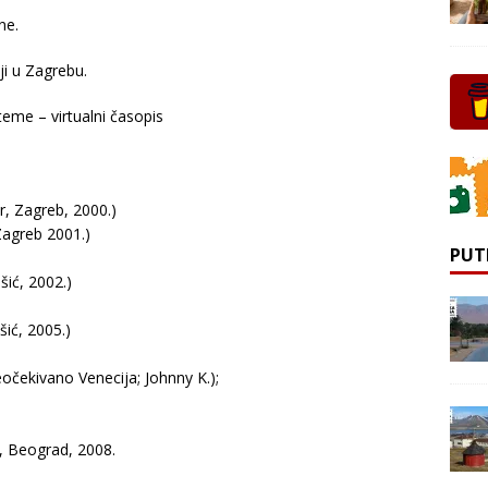
ne.
ji u Zagrebu.
teme – virtualni časopis
, Zagreb, 2000.)
Zagreb 2001.)
PUT
šić, 2002.)
ić, 2005.)
eočekivano Venecija; Johnny K.);
k, Beograd, 2008.