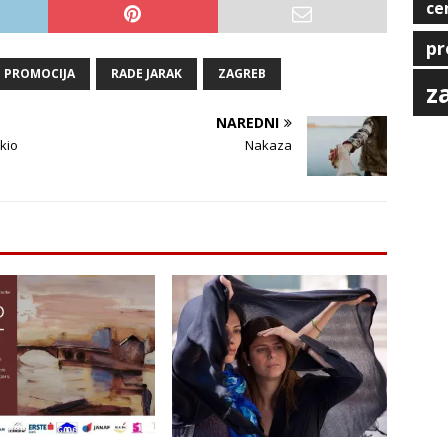
ce
pr
PROMOCIJA
RADE JARAK
ZAGREB
z
NAREDNI
kio
Nakaza