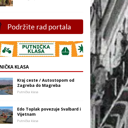
Podržite rad portala
NIČKA KLASA
Kraj ceste / Autostopom od
Zagreba do Magreba
Putnička klasa
Edo Toplak povezuje Svalbard i
Vijetnam
Putnička klasa