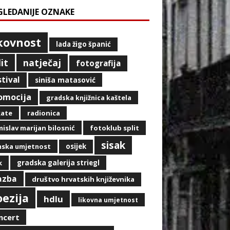
GLEDANIJE OZNAKE
ikovnost
lada žigo španić
lit
natječaj
fotografija
stival
siniša matasović
omocija
gradska knjižnica kaštela
kate
radionica
islav marijan bilosnić
fotoklub split
sisak
mska umjetnost
osijek
k
gradska galerija striegl
azba
društvo hrvatskih književnika
oezija
hdlu
likovna umjetnost
ncert