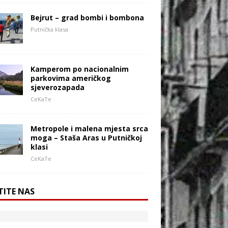
Bejrut – grad bombi i bombona
Putnička klasa
Kamperom po nacionalnim
parkovima američkog
sjeverozapada
CeKaTe
Metropole i malena mjesta srca
moga – Staša Aras u Putničkoj
klasi
CeKaTe
TITE NAS