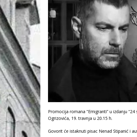
Promocija romana “Emigranti” u izdanju “24 sa
Ogrizovića, 19. travnja u 20.15 h.
Govorit će istaknuti pisac Nenad Stipanić i au