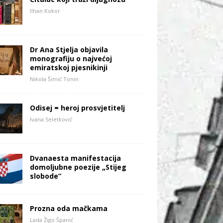
Ilhan Kokor
Dr Ana Stjelja objavila
monografiju o najvećoj
emiratskoj pjesnikinji
Nikola Šimić Tonin
Odisej = heroj prosvjetitelj
Ivana Seletković
Dvanaesta manifestacija
domoljubne poezije „Stijeg
slobode”
Prozna oda mačkama
Lada Žigo Španić