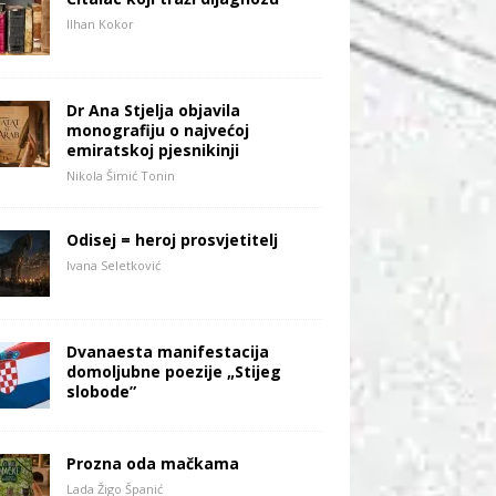
Ilhan Kokor
Dr Ana Stjelja objavila
monografiju o najvećoj
emiratskoj pjesnikinji
Nikola Šimić Tonin
Odisej = heroj prosvjetitelj
Ivana Seletković
Dvanaesta manifestacija
domoljubne poezije „Stijeg
slobode”
Prozna oda mačkama
Lada Žigo Španić