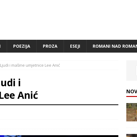
I
POEZIJA
PROZA
ESEJI
ROMANI NAD ROMA
Ljudi i mašine umjetnice Lee Anić
udi i
NOV
Lee Anić