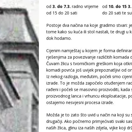
od
3. do 7.3.
radno vrijeme
od
10. do 15 3.
od 15 do 20 sati
do 20 sati te s
Postoje dva načina na koje gradimo stvari: je
tome kako su kuća ili stol nastali, te drugi u
dok hodamo.
Cijenim namještaj u kojem je forma definira
rješenjima za povezivanje različitih komada d
Čuvam žlicu s tvorničkom greškom koja otkriv
komadi povrća još uvijek prepoznatljivi od on
Iz nekog razloga, međutim, počeli smo cijen
izrade. To je možda započelo otuđenjem rada:
rađeni i počeli se masovno proizvoditi, kada 
proizvodnog lanca i vrhuncu eksploatacije, poč
ostajemo nesvjesni procesa izrade.
Možda je to zato što uvid u način na koji su s
drugačiji. Ako počnemo primjećivati svaki sas
naših žlica, glinu iza naših zdjela, vijke koji 