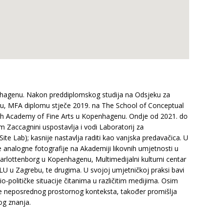
penhagenu. Nakon preddiplomskog studija na Odsjeku za
ebu, MFA diplomu stječe 2019. na The School of Conceptual
ish Academy of Fine Arts u Kopenhagenu. Ondje od 2021. do
m Zaccagnini uspostavlja i vodi Laboratorij za
ite Lab); kasnije nastavlja raditi kao vanjska predavačica. U
analogne fotografije na Akademiji likovnih umjetnosti u
harlottenborg u Kopenhagenu, Multimedijalni kulturni centar
 HDLU u Zagrebu, te drugima. U svojoj umjetničkoj praksi bavi
političke situacije čitanima u različitim medijima. Osim
 te neposrednog prostornog konteksta, također promišlja
og znanja.