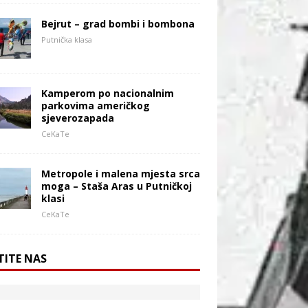
Bejrut – grad bombi i bombona
Putnička klasa
Kamperom po nacionalnim
parkovima američkog
sjeverozapada
CeKaTe
Metropole i malena mjesta srca
moga – Staša Aras u Putničkoj
klasi
CeKaTe
TITE NAS