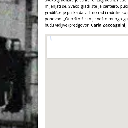
mijenjati se. Svako gradilište je canteiro, pu
gradilište je prilika da vidimo rad i radnike k
ponovno. „Ono što želim je nešto mnogo grubl
budu vidljive.(predgovor,
Carla Zaccagnini
)