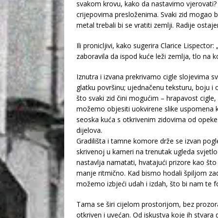
svakom krovu, kako da nastavimo vjerovati? T
crijepovima presloženima. Svaki zid mogao bi s
metal trebali bi se vratiti zemlji. Radije osta
Ili pronicljivi, kako sugerira Clarice Lispect
zaboravila da ispod kuće leži zemlja, tlo na 
Iznutra i izvana prekrivamo cigle slojevima sv
glatku površinu; ujednačenu teksturu, boju i 
što svaki zid čini mogućim – hrapavost cigle,
možemo objesiti uokvirene slike uspomena koje
seoska kuća s otkrivenim zidovima od opeke. 
dijelova.
Gradilišta i tamne komore drže se izvan pogled
skrivenoj u kameri na trenutak ugleda svjetlo i
nastavlja namatati, hvatajući prizore kao št
manje ritmično. Kad bismo hodali špiljom zadr
možemo izbjeći udah i izdah, što bi nam te fo
Tama se širi cijelom prostorijom, bez prozora 
otkriven i uvećan. Od iskustva koje ih stvara 