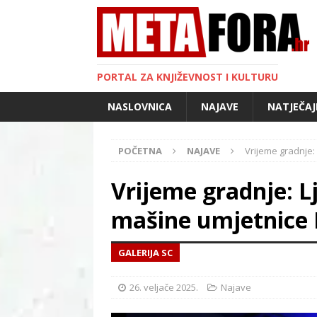
PORTAL ZA KNJIŽEVNOST I KULTURU
NASLOVNICA
NAJAVE
NATJEČAJ
POČETNA
NAJAVE
Vrijeme gradnje: 
Vrijeme gradnje: Lj
mašine umjetnice 
GALERIJA SC
26. veljače 2025.
Najave