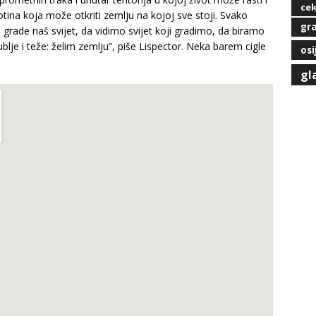
ce
kotina koja može otkriti zemlju na kojoj sve stoji. Svako
gra
oji grade naš svijet, da vidimo svijet koji gradimo, da biramo
je i teže: želim zemlju”, piše Lispector. Neka barem cigle
osi
gl