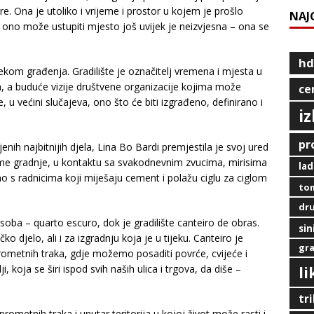
Ona je utoliko i vrijeme i prostor u kojem je prošlo
NAJ
j ono može ustupiti mjesto još uvijek je neizvjesna – ona se
hd
jekom građenja. Gradilište je označitelj vremena i mjesta u
a, a buduće vizije društvene organizacije kojima može
ce
, u većini slučajeva, ono što će biti izgrađeno, definirano i
i
pr
ih najbitnijih djela, Lina Bo Bardi premjestila je svoj ured
rijeme gradnje, u kontaktu sa svakodnevnim zvucima, mirisima
lad
elno s radnicima koji miješaju cement i polažu ciglu za ciglom
tom
dru
a – quarto escuro, dok je gradilište canteiro de obras.
sin
ko djelo, ali i za izgradnju koja je u tijeku. Canteiro je
gra
 prometnih traka, gdje možemo posaditi povrće, cvijeće i
l
, koja se širi ispod svih naših ulica i trgova, da diše –
tr
rometnih traka i unutar teritorija u kojoj život može rasti i