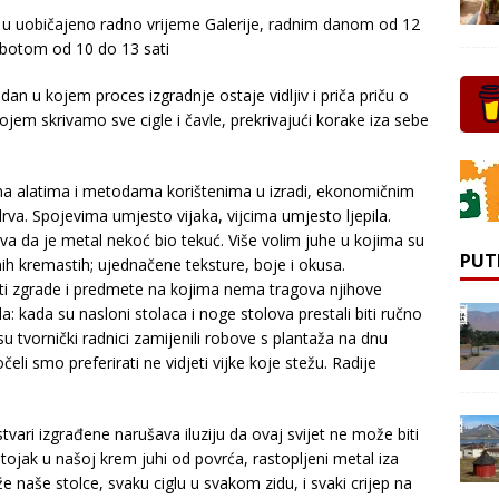
u uobičajeno radno vrijeme Galerije, radnim danom od 12
ubotom od 10 do 13 sati
dan u kojem proces izgradnje ostaje vidljiv i priča priču o
 kojem skrivamo sve cigle i čavle, prekrivajući korake iza sebe
na alatima i metodama korištenima u izradi, ekonomičnim
rva. Spojevima umjesto vijaka, vijcima umjesto ljepila.
a da je metal nekoć bio tekuć. Više volim juhe u kojima su
PUT
ih kremastih; ujednačene teksture, boje i okusa.
iti zgrade i predmete na kojima nema tragova njihove
 kada su nasloni stolaca i noge stolova prestali biti ručno
su tvornički radnici zamijenili robove s plantaža na dnu
eli smo preferirati ne vidjeti vijke koje stežu. Radije
tvari izgrađene narušava iluziju da ovaj svijet ne može biti
tojak u našoj krem juhi od povrća, rastopljeni metal iza
drže naše stolce, svaku ciglu u svakom zidu, i svaki crijep na