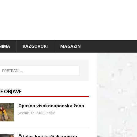
NIMA
RAZGOVORI
MAGAZIN
E OBJAVE
Opasna visokonaponska žena
Jasmila Talić-Kujundžić
Čitalac koji traži dijagnozu