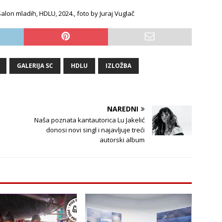
Salon mladih, HDLU, 2024., foto by Juraj Vuglač
GALERIJA SC
HDLU
IZLOŽBA
NAREDNI
Naša poznata kantautorica Lu Jakelić
donosi novi singl i najavljuje treći
autorski album