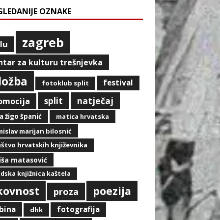
GLEDANIJE OZNAKE
zagreb
lu
ntar za kulturu trešnjevka
zložba
festival
fotoklub split
split
natječaj
omocija
a žigo španić
matica hrvatska
islav marijan bilosnić
štvo hrvatskih književnika
iša matasović
dska knjižnica kaštela
ikovnost
poezija
proza
ibina
fotografija
dhk