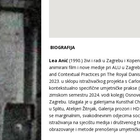
BIOGRAFIJA
Lea Anić
(1990.) živi i radi u Zagrebu i Ko
animirani film i nove medije pri ALU u Zagr
and Contextual Practices pri The Royal Dan
2023. u sklopu istraživačkog projekta s Carlo
kontekstualno specifične umjetničke prakse (S
zimskom semestru 2024. vodi kolegij Osnove 
Zagrebu. Izlagala je u galerijama Kunsthal C
u Splitu, Atelijeri Žitnjak, Galerija prozori i
se marginalnim, svakodnevnim odjecima socio-
istraživanja na sjecištu medija i društvenog
obrazovanje i metode prenošenja umjetničk