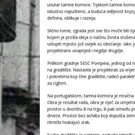
unutar tamne komore. Tijekom tamne komore. 
iskustvo napušteno, a buduća vidljivost kojo
definira, oblikuje i razvija.
Slično tome, zgrada jest sve što može biti ti
kojem je prošla ideja o načinu života srušen
ustupiti mjesto još uvijek su obećanje. Iako je
projektirano unaprijed i negdje drugdje.
Prilikom gradnje SESC Pompeia, jednog od njen
na gradilište. Nastavila je projektirati za v
i pokretima koji čine gradilište; radeći paral
za ciglom.
Na portugalskom, tamna komora je mračna sob
Obra je rezultat rada, obra je riječ za umjetnič
prostor u dvorištu ili na trgu, ili pak između
drveće. Prostor bez asfalta koji dopušta zemlji
ritmički hvatajući zrak.
Svako gradilište je canteiro, zagrada između p