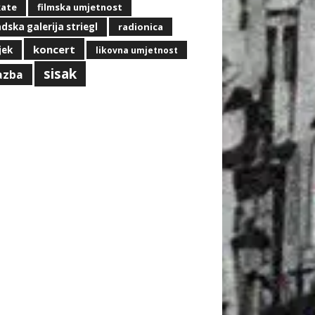
kate
filmska umjetnost
dska galerija striegl
radionica
koncert
jek
likovna umjetnost
sisak
azba