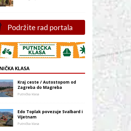
Podržite rad portala
NIČKA KLASA
Kraj ceste / Autostopom od
Zagreba do Magreba
Putnička klasa
Edo Toplak povezuje Svalbard i
Vijetnam
Putnička klasa