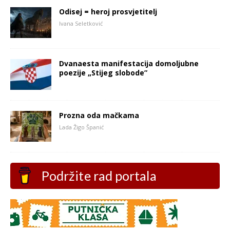
Odisej = heroj prosvjetitelj
Ivana Seletković
Dvanaesta manifestacija domoljubne
poezije „Stijeg slobode”
Prozna oda mačkama
Lada Žigo Španić
Podržite rad portala