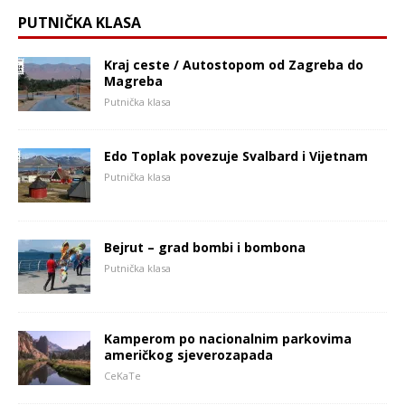
PUTNIČKA KLASA
Kraj ceste / Autostopom od Zagreba do
Magreba
Putnička klasa
Edo Toplak povezuje Svalbard i Vijetnam
Putnička klasa
Bejrut – grad bombi i bombona
Putnička klasa
Kamperom po nacionalnim parkovima
američkog sjeverozapada
CeKaTe