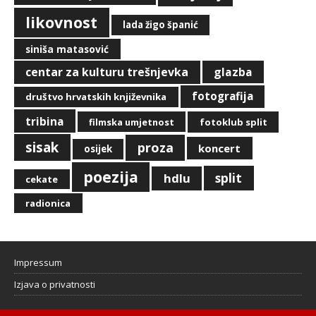
likovnost
lada žigo španić
siniša matasović
centar za kulturu trešnjevka
glazba
fotografija
društvo hrvatskih književnika
tribina
filmska umjetnost
fotoklub split
sisak
proza
koncert
osijek
poezija
split
hdlu
cekate
radionica
Impressum
Izjava o privatnosti