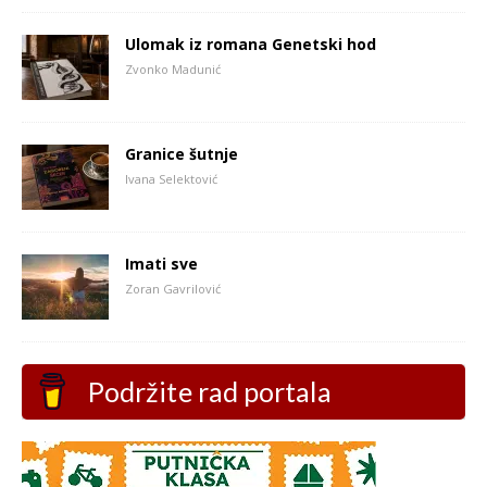
Ulomak iz romana Genetski hod
Zvonko Madunić
Granice šutnje
Ivana Selektović
Imati sve
Zoran Gavrilović
Podržite rad portala