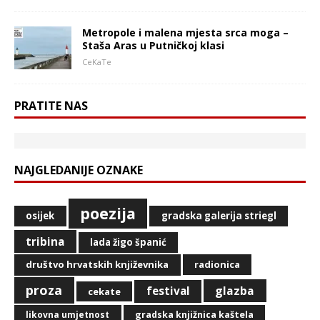
Metropole i malena mjesta srca moga –
Staša Aras u Putničkoj klasi
CeKaTe
PRATITE NAS
NAJGLEDANIJE OZNAKE
poezija
osijek
gradska galerija striegl
tribina
lada žigo španić
društvo hrvatskih književnika
radionica
proza
glazba
festival
cekate
likovna umjetnost
gradska knjižnica kaštela