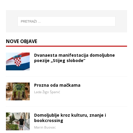
NOVE OBJAVE
Dvanaesta manifestacija domoljubne
poezije „Stijeg slobode”
Prozna oda mačkama
Lada Žigo Španić
Domoljublje kroz kulturu, znanje i
bookcrossing
Marin Buovac