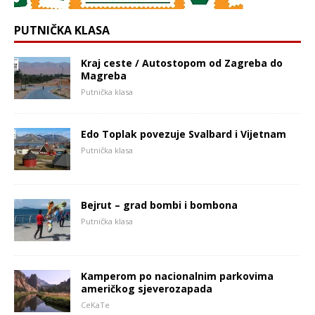
PUTNIČKA KLASA
Kraj ceste / Autostopom od Zagreba do
Magreba
Putnička klasa
Edo Toplak povezuje Svalbard i Vijetnam
Putnička klasa
Bejrut – grad bombi i bombona
Putnička klasa
Kamperom po nacionalnim parkovima
američkog sjeverozapada
CeKaTe