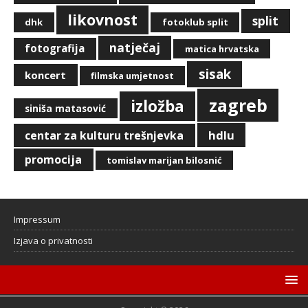
likovnost
split
dhk
fotoklub split
natječaj
fotografija
matica hrvatska
sisak
koncert
filmska umjetnost
zagreb
izložba
siniša matasović
hdlu
centar za kulturu trešnjevka
promocija
tomislav marijan bilosnić
Impressum
Izjava o privatnosti