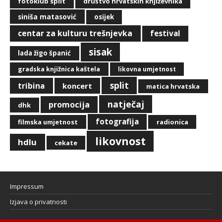
fotoklub split
društvo hrvatskih književnika
siniša matasović
osijek
centar za kulturu trešnjevka
festival
sisak
lada žigo španić
gradska knjižnica kaštela
likovna umjetnost
split
tribina
koncert
matica hrvatska
natječaj
promocija
dhk
fotografija
filmska umjetnost
radionica
likovnost
hdlu
cekate
Impressum
Izjava o privatnosti