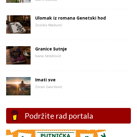
Ulomak iz romana Genetski hod
Zvonko Madunić
Granice šutnje
Ivana Selektović
Imati sve
Zoran Gavrilović
Podržite rad portala