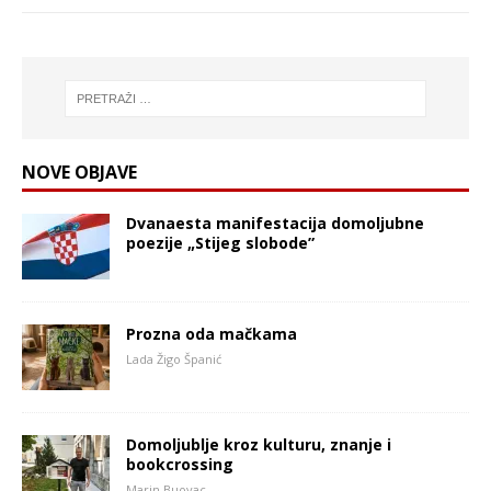
NOVE OBJAVE
Dvanaesta manifestacija domoljubne
poezije „Stijeg slobode”
Prozna oda mačkama
Lada Žigo Španić
Domoljublje kroz kulturu, znanje i
bookcrossing
Marin Buovac