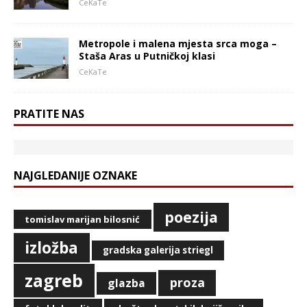
CeKaTe
Metropole i malena mjesta srca moga –
Staša Aras u Putničkoj klasi
CeKaTe
PRATITE NAS
NAJGLEDANIJE OZNAKE
poezija
tomislav marijan bilosnić
izložba
gradska galerija striegl
zagreb
proza
glazba