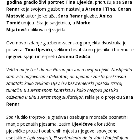
godina gradio živi portret Tina Ujevića,
pridružuje se
Sara
Renar
koja svojom glazbom nastavlja
Arsena i Tina. Goran
Matović
autor je kolaža
, Sara Renar
glazbe,
Anica
Tomić
umjetnička je savjetnica, a
Marko
Mijatović
oblikovatelj svjetla.
Ovo novo izdanje glazbeno-scenskog projekta dvostruka je
posveta:
Tinu Ujeviću,
velikom hrvatskom pjesniku i boemu te
njegovu sjajnu interpretu
Arsenu Dediću.
Velika mi je čast da me Goran pozvao u ovaj projekt. Naslijedila
sam vrlo odgovoran i delikatan, ali ujedno i zaista prekrasan
zadatak: kako zvukom Ujevićev bezvremenski poetski izričaj
tumačiti u suvremenom kontekstu i kako njegova poetika
odzvanja u uhu suvremenog slušatelja?,
rekla je o projektu
Sara
Renar.
San i
ludilo trojstvo je gradiva i osebujne montaže poznatih i
manje poznatih pjesama, zatim
Ujevićeve
aforistične
pjesničke proze i odabranih mjesta njegove ispovjedne
esejistike:
Ispit savjesti,
El sentimiento de la vida
i
Pobjeđujem