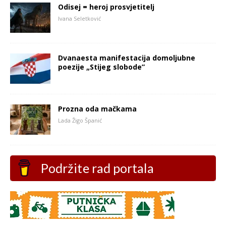
Odisej = heroj prosvjetitelj
Ivana Seletković
Dvanaesta manifestacija domoljubne
poezije „Stijeg slobode”
Prozna oda mačkama
Lada Žigo Španić
Podržite rad portala