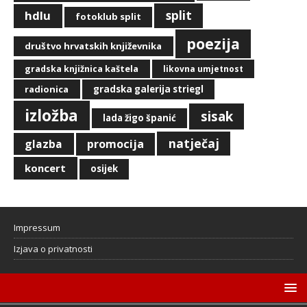
split
hdlu
fotoklub split
poezija
društvo hrvatskih književnika
gradska knjižnica kaštela
likovna umjetnost
radionica
gradska galerija striegl
izložba
sisak
lada žigo španić
natječaj
glazba
promocija
koncert
osijek
Impressum
Izjava o privatnosti