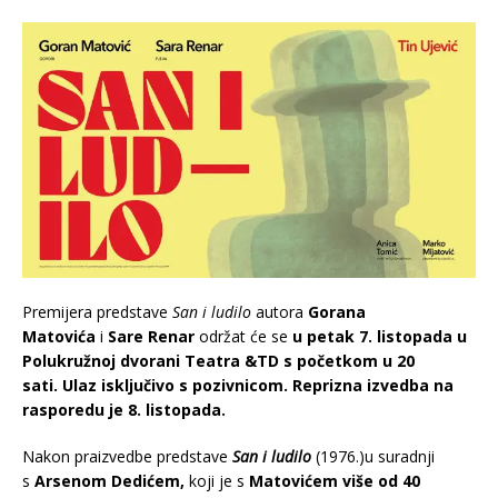
Premijera predstave
San i ludilo
autora
Gorana
Matovića
i
Sare Renar
održat će se
u petak 7. listopada u
Polukružnoj dvorani Teatra &TD s početkom u 20
sati. Ulaz isključivo s pozivnicom. Reprizna izvedba na
rasporedu je 8. listopada.
Nakon praizvedbe predstave
San i ludilo
(1976.)u suradnji
s
Arsenom Dedićem,
koji je s
Matovićem više od 40