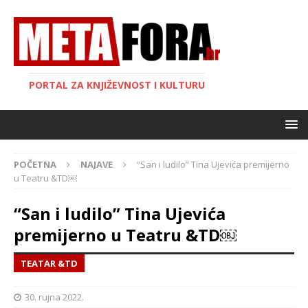
PORTAL ZA KNJIŽEVNOST I KULTURU
POČETNA
NAJAVE
“San i ludilo” Tina Ujevića premijerno
u Teatru &TD￼
“San i ludilo” Tina Ujevića
premijerno u Teatru &TD￼
TEATAR &TD
30. rujna 2022.