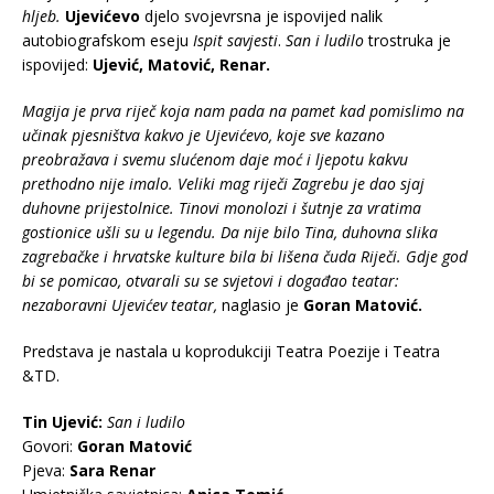
hljeb.
Ujevićevo
djelo svojevrsna je ispovijed nalik
autobiografskom eseju
Ispit savjesti
.
San i ludilo
trostruka je
ispovijed:
Ujević, Matović, Renar.
Magija je prva riječ koja nam pada na pamet kad pomislimo na
učinak pjesništva kakvo je Ujevićevo, koje sve kazano
preobražava i svemu slućenom daje moć i ljepotu kakvu
prethodno nije imalo. Veliki mag riječi Zagrebu je dao sjaj
duhovne prijestolnice. Tinovi monolozi i šutnje za vratima
gostionice ušli su u legendu. Da nije bilo Tina, duhovna slika
zagrebačke i hrvatske kulture bila bi lišena čuda Riječi. Gdje god
bi se pomicao, otvarali su se svjetovi i događao teatar:
nezaboravni Ujevićev teatar,
naglasio je
Goran Matović.
Predstava je nastala u koprodukciji Teatra Poezije i Teatra
&TD.
Tin Ujević:
San i ludilo
Govori:
Goran Matović
Pjeva:
Sara Renar