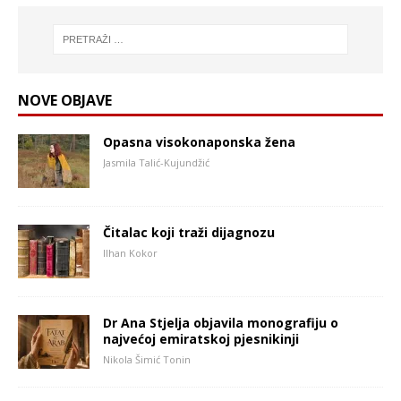
NOVE OBJAVE
Opasna visokonaponska žena
Jasmila Talić-Kujundžić
Čitalac koji traži dijagnozu
Ilhan Kokor
Dr Ana Stjelja objavila monografiju o
najvećoj emiratskoj pjesnikinji
Nikola Šimić Tonin