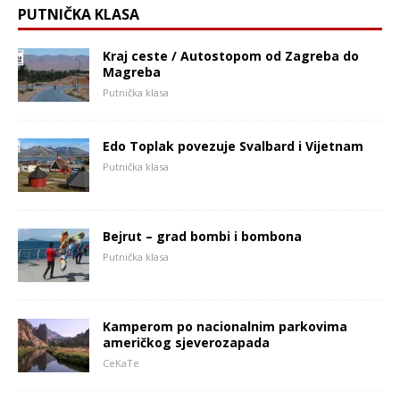
PUTNIČKA KLASA
Kraj ceste / Autostopom od Zagreba do
Magreba
Putnička klasa
Edo Toplak povezuje Svalbard i Vijetnam
Putnička klasa
Bejrut – grad bombi i bombona
Putnička klasa
Kamperom po nacionalnim parkovima
američkog sjeverozapada
CeKaTe