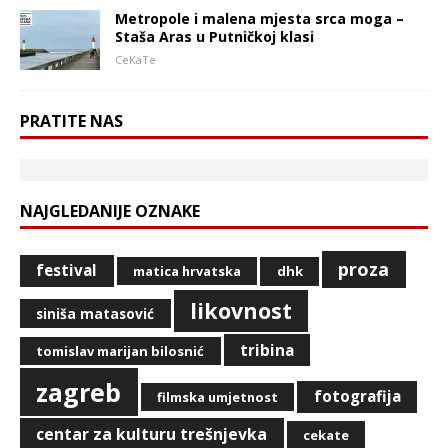
Metropole i malena mjesta srca moga –
Staša Aras u Putničkoj klasi
CeKaTe
PRATITE NAS
NAJGLEDANIJE OZNAKE
proza
festival
matica hrvatska
dhk
likovnost
siniša matasović
tribina
tomislav marijan bilosnić
zagreb
fotografija
filmska umjetnost
centar za kulturu trešnjevka
cekate