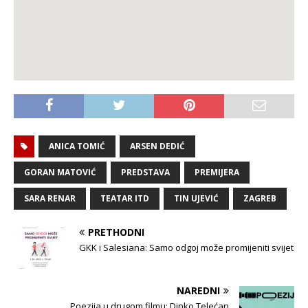
ANICA TOMIĆ
ARSEN DEDIĆ
GORAN MATOVIĆ
PREDSTAVA
PREMIJERA
SARA RENAR
TEATAR ITD
TIN UJEVIĆ
ZAGREB
PRETHODNI
GKK i Salesiana: Samo odgoj može promijeniti svijet
NAREDNI
Poezija u drugom filmu: Dinko Telećan