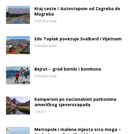
Kraj ceste / Autostopom od Zagreba do
Magreba
Putnička klasa
Edo Toplak povezuje Svalbard i Vijetnam
Putnička klasa
Bejrut – grad bombi i bombona
Putnička klasa
Kamperom po nacionalnim parkovima
američkog sjeverozapada
CeKaTe
Metropole i malena mjesta srca moga –