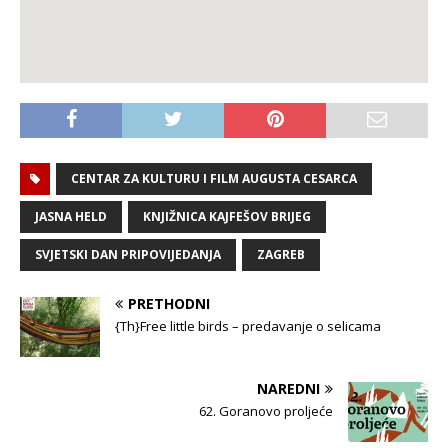
CENTAR ZA KULTURU I FILM AUGUSTA CESARCA
JASNA HELD
KNJIŽNICA KAJFEŠOV BRIJEG
SVJETSKI DAN PRIPOVIJEDANJA
ZAGREB
PRETHODNI
{Th}Free little birds – predavanje o selicama
NAREDNI
62. Goranovo proljeće