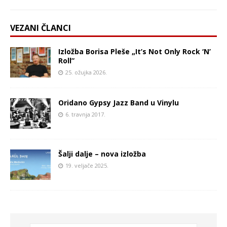
VEZANI ČLANCI
Izložba Borisa Pleše „It’s Not Only Rock ‘N’
Roll”
25. ožujka 2026.
Oridano Gypsy Jazz Band u Vinylu
6. travnja 2017.
Šalji dalje – nova izložba
19. veljače 2025.