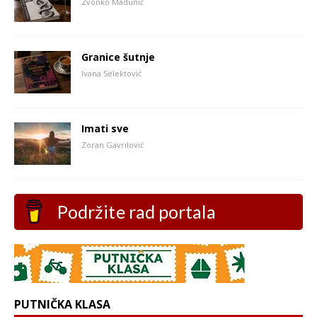
Zvonko Madunić
Granice šutnje
Ivana Selektović
Imati sve
Zoran Gavrilović
Podržite rad portala
PUTNIČKA KLASA