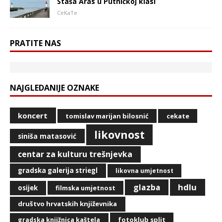
Staša Aras u Putničkoj klasi
CeKaTe
PRATITE NAS
NAJGLEDANIJE OZNAKE
koncert
tomislav marijan bilosnić
cekate
likovnost
siniša matasović
centar za kulturu trešnjevka
gradska galerija striegl
likovna umjetnost
hdlu
glazba
osijek
filmska umjetnost
društvo hrvatskih književnika
fotoklub split
gradska knjižnica kaštela