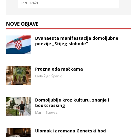
NOVE OBJAVE
Dvanaesta manifestacija domoljubne
poezije „Stijeg slobode”
Prozna oda mačkama
Lada Žigo Španić
Domoljublje kroz kulturu, znanje i
bookcrossing
Marin Buovac
Ulomak iz romana Genetski hod