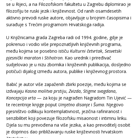
se u Rijeci, a na Filozofskom fakultetu u Zagrebu diplomirao je
filozofiju te ruski jezik i književnost. Od ranih osamdesetih
aktivno prevodi ruske autore, objavljuje u brojnim časopisima i
surađuje s Trećim programom Hrvatskoga radija.
U Knjižnicama grada Zagreba radi od 1994. godine, gdje je
pokrenuo i vodio više prepoznatljivih književnih programa,
među kojima se posebno ističu
Kulturni četvrtak
,
Sesvetski
pjesnički maraton
i
Stihotron
. Kao urednik i priređivač
sudjelovao je u nizu zbornika i književnih publikacija, dosljedno
potičući dijalog između autora, publike i književnog prostora.
Babić je autor više zapaženih zbirki poezije, među kojima se
izdvajaju
Kasna molitva prstiju
,
Zvizda
,
Stigme svagdana
,
Koncepcija vrta
— za koju je nagrađen Nagradom Tin Ujević —
te recentnije knjige poput
Umjetno disanje
i
Šuma
. Njegovo
pjesništvo odlikuju kontemplativnost, jezična rafiniranost i
senzibilitet koji povezuje filozofsku misaonost i intimnu liriku.
Djela su mu prevođena na više jezika, a kao prevoditelj osobit
je doprinos dao približavanju ruske književnosti hrvatskom