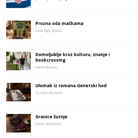
Prozna oda mačkama
Lada Žigo Španić
Domoljublje kroz kulturu, znanje i
bookcrossing
Marin Buovac
Ulomak iz romana Genetski hod
Zvonko Madunić
Granice šutnje
Ivana Selektović