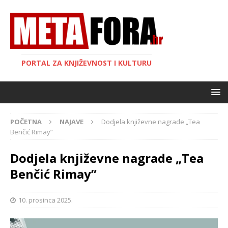
PORTAL ZA KNJIŽEVNOST I KULTURU
POČETNA
NAJAVE
Dodjela književne nagrade „Tea
Benčić Rimay”
Dodjela književne nagrade „Tea
Benčić Rimay”
10. prosinca 2025.