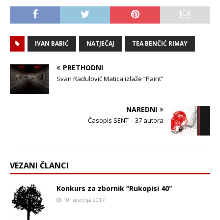
IVAN BABIĆ
NATJEČAJ
TEA BENČIĆ RIMAY
PRETHODNI
Svan Radulović Matica izlaže “Paint”
NAREDNI
Časopis SENT – 37 autora
VEZANI ČLANCI
Konkurs za zbornik “Rukopisi 40”
10. siječnja 2017.