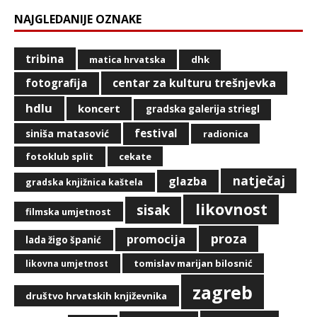
NAJGLEDANIJE OZNAKE
tribina
matica hrvatska
dhk
centar za kulturu trešnjevka
fotografija
hdlu
koncert
gradska galerija striegl
festival
siniša matasović
radionica
fotoklub split
cekate
natječaj
glazba
gradska knjižnica kaštela
likovnost
sisak
filmska umjetnost
proza
promocija
lada žigo španić
tomislav marijan bilosnić
likovna umjetnost
zagreb
društvo hrvatskih književnika