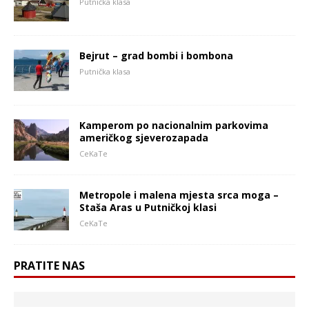
Putnička klasa
Bejrut – grad bombi i bombona
Putnička klasa
Kamperom po nacionalnim parkovima
američkog sjeverozapada
CeKaTe
Metropole i malena mjesta srca moga –
Staša Aras u Putničkoj klasi
CeKaTe
PRATITE NAS