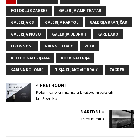
FOTOKLUB ZAGREB
GALERIJA AMFITEATAR
GALERIJA C8
GALERIJA KAPTOL
GALERIJA KRANJČAR
GALERIJA NOVO
GALERIJA ULUPUH
KARL LARO
LIKOVNOST
NIKA VITKOVIĆ
PULA
RELI PO GALERIJAMA
ROCK GALERIJA
SABINA KOLONIĆ
TISJA KLJAKOVIĆ BRAIĆ
ZAGREB
PRETHODNI
Polemika o krimićima u Društvu hrvatskih
književnika
NAREDNI
Trenuci mira