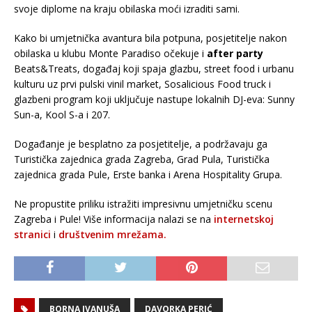
svoje diplome na kraju obilaska moći izraditi sami.
Kako bi umjetnička avantura bila potpuna, posjetitelje nakon
obilaska u klubu Monte Paradiso očekuje i
after party
Beats&Treats, događaj koji spaja glazbu, street food i urbanu
kulturu uz prvi pulski vinil market, Sosalicious Food truck i
glazbeni program koji uključuje nastupe lokalnih DJ-eva: Sunny
Sun-a, Kool S-a i 207.
Događanje je besplatno za posjetitelje, a podržavaju ga
Turistička zajednica grada Zagreba, Grad Pula, Turistička
zajednica grada Pule, Erste banka i Arena Hospitality Grupa.
Ne propustite priliku istražiti impresivnu umjetničku scenu
Zagreba i Pule! Više informacija nalazi se na
internetskoj
stranici
i
društvenim mrežama.
BORNA IVANUŠA
DAVORKA PERIĆ