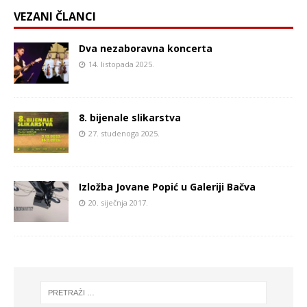
VEZANI ČLANCI
Dva nezaboravna koncerta
14. listopada 2025.
8. bijenale slikarstva
27. studenoga 2025.
Izložba Jovane Popić u Galeriji Bačva
20. siječnja 2017.