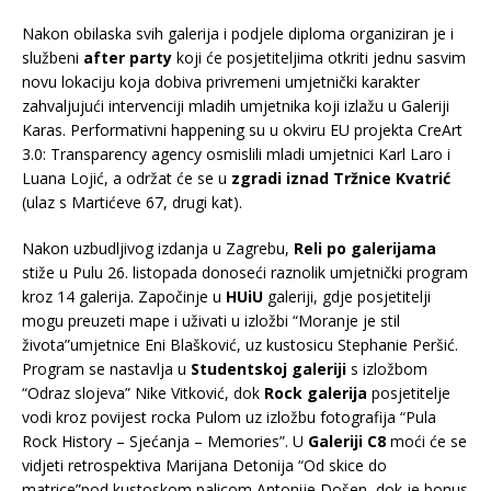
Nakon obilaska svih galerija i podjele diploma organiziran je i
službeni
after party
koji će posjetiteljima otkriti jednu sasvim
novu lokaciju koja dobiva privremeni umjetnički karakter
zahvaljujući intervenciji mladih umjetnika koji izlažu u Galeriji
Karas. Performativni happening su u okviru EU projekta CreArt
3.0: Transparency agency osmislili mladi umjetnici Karl Laro i
Luana Lojić, a održat će se u
zgradi iznad Tržnice Kvatrić
(ulaz s Martićeve 67, drugi kat).
Nakon uzbudljivog izdanja u Zagrebu,
Reli po galerijama
stiže u Pulu 26. listopada donoseći raznolik umjetnički program
kroz 14 galerija. Započinje u
HUiU
galeriji, gdje posjetitelji
mogu preuzeti mape i uživati u izložbi “Moranje je stil
života”umjetnice Eni Blašković, uz kustosicu Stephanie Peršić.
Program se nastavlja u
Studentskoj galeriji
s izložbom
“Odraz slojeva” Nike Vitković, dok
Rock galerija
posjetitelje
vodi kroz povijest rocka Pulom uz izložbu fotografija “Pula
Rock History – Sjećanja – Memories”. U
Galeriji C8
moći će se
vidjeti retrospektiva Marijana Detonija “Od skice do
matrice”pod kustoskom palicom Antonije Došen, dok je bonus