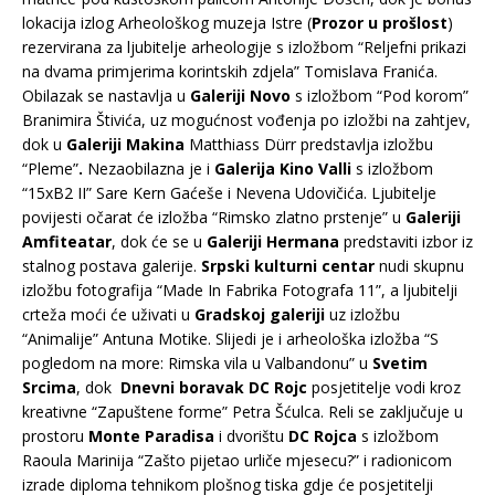
lokacija izlog Arheološkog muzeja Istre (
Prozor u prošlost
)
rezervirana za ljubitelje arheologije s izložbom “Reljefni prikazi
na dvama primjerima korintskih zdjela” Tomislava Franića.
Obilazak se nastavlja u
Galeriji Novo
s izložbom “Pod korom”
Branimira Štivića, uz mogućnost vođenja po izložbi na zahtjev,
dok u
Galeriji Makina
Matthiass Dürr predstavlja izložbu
“Pleme”
.
Nezaobilazna je i
Galerija Kino Valli
s izložbom
“15xB2 II” Sare Kern Gaćeše i Nevena Udovičića. Ljubitelje
povijesti očarat će izložba “Rimsko zlatno prstenje” u
Galeriji
Amfiteatar
, dok će se u
Galeriji Hermana
predstaviti izbor iz
stalnog postava galerije.
Srpski kulturni centar
nudi skupnu
izložbu fotografija “Made In Fabrika Fotografa 11”, a ljubitelji
crteža moći će uživati u
Gradskoj galeriji
uz izložbu
“Animalije” Antuna Motike. Slijedi je i arheološka izložba “S
pogledom na more: Rimska vila u Valbandonu” u
Svetim
Srcima
, dok
Dnevni boravak DC Rojc
posjetitelje vodi kroz
kreativne “Zapuštene forme” Petra Šćulca. Reli se zaključuje u
prostoru
Monte Paradisa
i dvorištu
DC Rojca
s izložbom
Raoula Marinija “Zašto pijetao urliče mjesecu?” i radionicom
izrade diploma tehnikom plošnog tiska gdje će posjetitelji