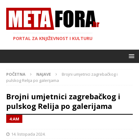
PORTAL ZA KNJIŽEVNOST I KULTURU
POČETNA
NAJAVE
Brojni umjetnici zagrebačkog i
pulskog Relija po galerijama
Brojni umjetnici zagrebačkog i
pulskog Relija po galerijama
4:AM
14. listopada 2024.