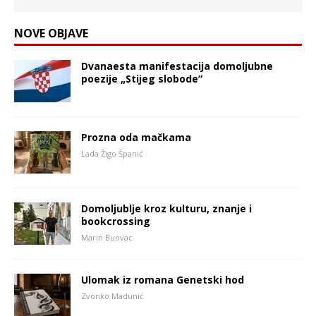
NOVE OBJAVE
Dvanaesta manifestacija domoljubne
poezije „Stijeg slobode”
Prozna oda mačkama
Lada Žigo Španić
Domoljublje kroz kulturu, znanje i
bookcrossing
Marin Buovac
Ulomak iz romana Genetski hod
Zvonko Madunić