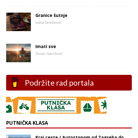
Granice šutnje
Ivana Selektović
Imati sve
Zoran Gavrilović
Podržite rad portala
PUTNIČKA KLASA
Kraj ceste / Autostopom od Zagreba do