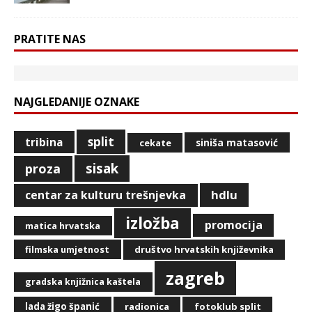
PRATITE NAS
NAJGLEDANIJE OZNAKE
split
tribina
siniša matasović
cekate
sisak
proza
hdlu
centar za kulturu trešnjevka
izložba
promocija
matica hrvatska
filmska umjetnost
društvo hrvatskih književnika
zagreb
gradska knjižnica kaštela
lada žigo španić
radionica
fotoklub split