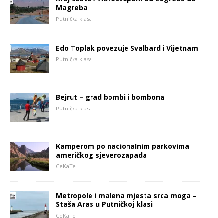
Magreba
Putnička klasa
Edo Toplak povezuje Svalbard i Vijetnam
Putnička klasa
Bejrut – grad bombi i bombona
Putnička klasa
Kamperom po nacionalnim parkovima
američkog sjeverozapada
CeKaTe
Metropole i malena mjesta srca moga –
Staša Aras u Putničkoj klasi
CeKaTe