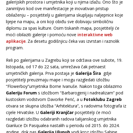
galerijskih prostora i umjetnika koji u njima izlažu. Ono što je
zanimljivo kod ove manifestacije je inovativan pristup
obilaženju – posjetitelji u galerijama skupljaju naljepnice koje
lijepe na mapu, a oni koji obiđu sve dobivaju simboličnu
diplomu za spas kulture. Osim tiskanih mapa, posjetitelji će
moći obilaziti galerije i pomoću nove
interaktivne web
aplikacije
. Za desetu godišnjicu čeka vas izvrstan i raznolik
program.
Reli po galerijama u Zagrebu koji se održava ove subote, 19.
listopada, od 17 do 22 sata, umrežava čak petnaest
umjetničkih galerija. Prva postaja je
Galerija Šira
gdje
posjetitelji preuzimaju mape i mogu razgledati izložbu
“Flowerboy”umjetnika Borne Ivanuše. Nakon toga obilazimo
Galeriju Forum
s izložbom “Barbarogenij i nadrealizam” pod
kustoskim vodstvom Davorke Perić, a u
Fotoklubu Zagreb
otvara se skupna izložba “Arhitektura”, s radovima fotografa iz
cijele Hrvatske. U
Galeriji Kranjčar
posjetitelji će moći
razgledati izložbu odabranih radova talijanskog umjetnika
Gianluce Di Pasqualea nastalih u periodu od 2015. do 2024.
godine, dok nas
Galerija Ulupuh
vodi kroz izložbu Sabine