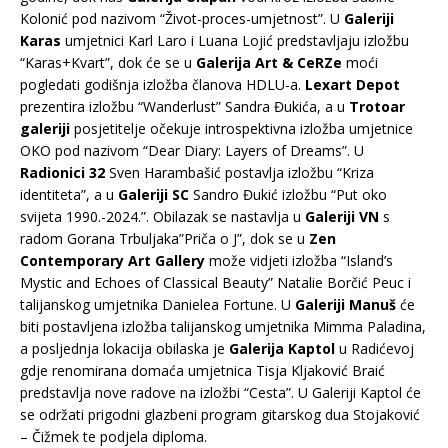
Kolonić pod nazivom “Život-proces-umjetnost”. U
Galeriji
Karas
umjetnici Karl Laro i Luana Lojić predstavljaju izložbu
“Karas+Kvart”, dok će se u
Galerija Art & CeRZe
moći
pogledati godišnja izložba članova HDLU-a.
Lexart Depot
prezentira izložbu “Wanderlust” Sandra Đukića, a u
Trotoar
galeriji
posjetitelje očekuje introspektivna izložba umjetnice
OKO pod nazivom “Dear Diary: Layers of Dreams”. U
Radionici 32
Sven Harambašić postavlja izložbu “Kriza
identiteta”, a u
Galeriji SC
Sandro Đukić izložbu “Put oko
svijeta 1990.-2024.”. Obilazak se nastavlja u
Galeriji VN
s
radom Gorana Trbuljaka”Priča o J”, dok se u
Zen
Contemporary Art Gallery
može vidjeti izložba “Island’s
Mystic and Echoes of Classical Beauty” Natalie Borčić Peuc i
talijanskog umjetnika Danielea Fortune. U
Galeriji Manuš
će
biti postavljena izložba talijanskog umjetnika Mimma Paladina,
a posljednja lokacija obilaska je
Galerija Kaptol
u Radićevoj
gdje renomirana domaća umjetnica Tisja Kljaković Braić
predstavlja nove radove na izložbi “Cesta”. U Galeriji Kaptol će
se održati prigodni glazbeni program gitarskog dua Stojaković
– Čižmek te podjela diploma.