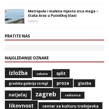
Metropole i malena mjesta srca moga –
Staša Aras u Putničkoj klasi
CeKaTe
PRATITE NAS
NAJGLEDANIJE OZNAKE
izložba
split
cekate
proza
glazba
gradska galerija striegl
zagreb
natječaj
radionica
likovnost
centar za kulturu trešnjevka