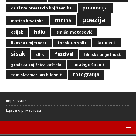
promocija
društvo hrvatskih književnika
poezija
tribina
matica hrvatska
hdlu
siniša matasović
osijek
koncert
fotoklub split
likovna umjetnost
sisak
festival
dhk
filmska umjetnost
lada žigo španić
gradska knjižnica kaštela
fotografija
tomislav marijan bilosnić
Impressum
Izjava o privatnosti