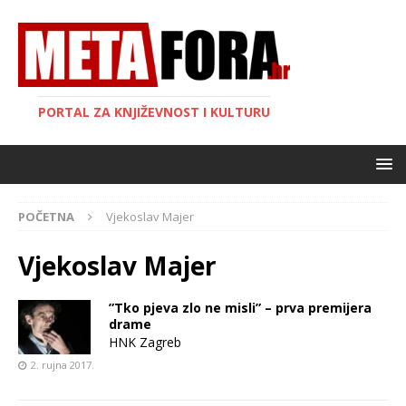
PORTAL ZA KNJIŽEVNOST I KULTURU
POČETNA
Vjekoslav Majer
Vjekoslav Majer
”Tko pjeva zlo ne misli” – prva premijera
drame
HNK Zagreb
2. rujna 2017.