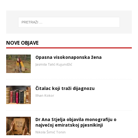
NOVE OBJAVE
Opasna visokonaponska žena
Jasmila Talić-Kujundžić
Čitalac koji traži dijagnozu
Ilhan Kokor
Dr Ana Stjelja objavila monografiju o
najvećoj emiratskoj pjesnikinji
Nikola Šimić Tonin