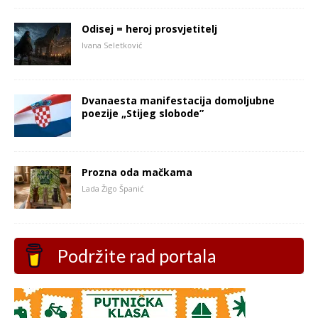
Odisej = heroj prosvjetitelj
Ivana Seletković
Dvanaesta manifestacija domoljubne
poezije „Stijeg slobode”
Prozna oda mačkama
Lada Žigo Španić
Podržite rad portala