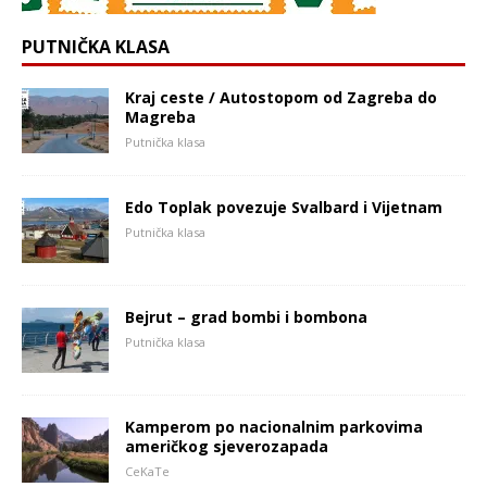
PUTNIČKA KLASA
Kraj ceste / Autostopom od Zagreba do
Magreba
Putnička klasa
Edo Toplak povezuje Svalbard i Vijetnam
Putnička klasa
Bejrut – grad bombi i bombona
Putnička klasa
Kamperom po nacionalnim parkovima
američkog sjeverozapada
CeKaTe