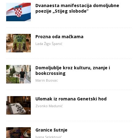
Dvanaesta manifestacija domoljubne
poezije „Stijeg slobode”
Prozna oda mačkama
Lada Žigo Španić
Domoljublje kroz kulturu, znanje i
bookcrossing
Marin Buovac
Ulomak iz romana Genetski hod
Zvonko Madunić
Granice šutnje
Ivana Selektović