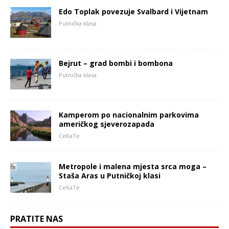
Edo Toplak povezuje Svalbard i Vijetnam
Putnička klasa
Bejrut – grad bombi i bombona
Putnička klasa
Kamperom po nacionalnim parkovima
američkog sjeverozapada
CeKaTe
Metropole i malena mjesta srca moga –
Staša Aras u Putničkoj klasi
CeKaTe
PRATITE NAS