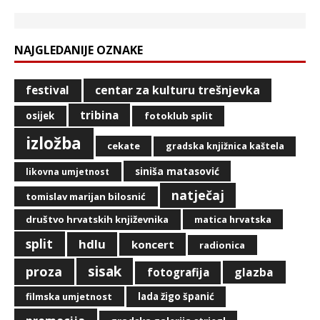
NAJGLEDANIJE OZNAKE
centar za kulturu trešnjevka
festival
tribina
osijek
fotoklub split
izložba
cekate
gradska knjižnica kaštela
siniša matasović
likovna umjetnost
natječaj
tomislav marijan bilosnić
društvo hrvatskih književnika
matica hrvatska
split
hdlu
koncert
radionica
sisak
proza
glazba
fotografija
filmska umjetnost
lada žigo španić