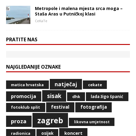
Metropole i malena mjesta srca moga –
Staša Aras u Putničkoj klasi
CeKaTe
PRATITE NAS
NAJGLEDANIJE OZNAKE
natječaj
matica hrvatska
cekate
sisak
promocija
dhk
lada žigo španić
festival
fotografija
fotoklub split
zagreb
proza
likovna umjetnost
koncert
radionica
osijek