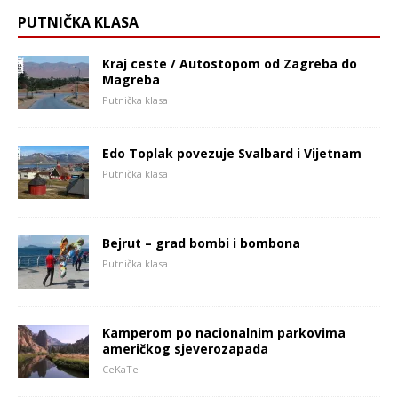
PUTNIČKA KLASA
Kraj ceste / Autostopom od Zagreba do
Magreba
Putnička klasa
Edo Toplak povezuje Svalbard i Vijetnam
Putnička klasa
Bejrut – grad bombi i bombona
Putnička klasa
Kamperom po nacionalnim parkovima
američkog sjeverozapada
CeKaTe