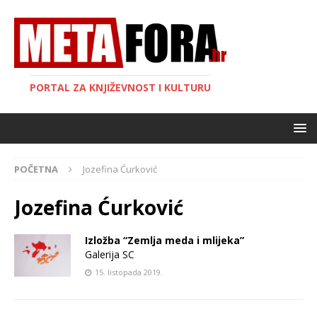
PORTAL ZA KNJIŽEVNOST I KULTURU
POČETNA
Jozefina Ćurković
Jozefina Ćurković
Izložba “Zemlja meda i mlijeka”
Galerija SC
15. listopada 2019.