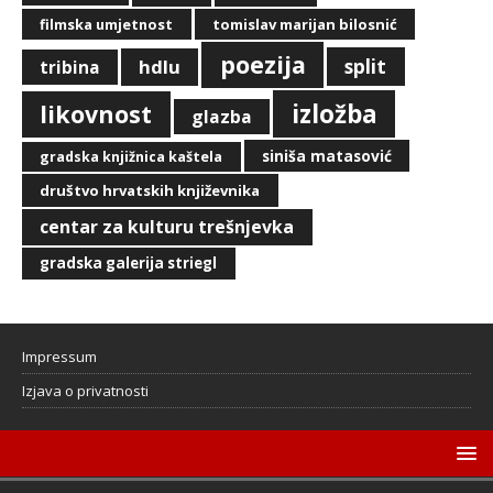
filmska umjetnost
tomislav marijan bilosnić
poezija
split
hdlu
tribina
izložba
likovnost
glazba
siniša matasović
gradska knjižnica kaštela
društvo hrvatskih književnika
centar za kulturu trešnjevka
gradska galerija striegl
Impressum
Izjava o privatnosti