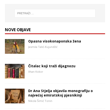
NOVE OBJAVE
Opasna visokonaponska žena
Jasmila Talić-Kujundžić
Čitalac koji traži dijagnozu
Ilhan Kokor
Dr Ana Stjelja objavila monografiju o
najvećoj emiratskoj pjesnikinji
Nikola Šimić Tonin