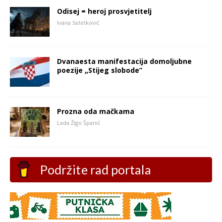
Odisej = heroj prosvjetitelj
Ivana Seletković
Dvanaesta manifestacija domoljubne
poezije „Stijeg slobode”
Prozna oda mačkama
Lada Žigo Španić
Podržite rad portala