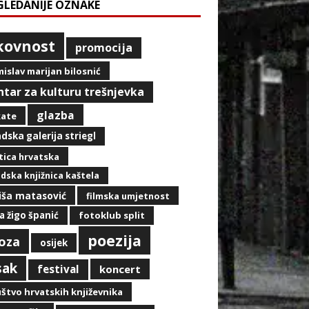
GLEDANIJE OZNAKE
ikovnost
promocija
islav marijan bilosnić
ntar za kulturu trešnjevka
glazba
kate
dska galerija striegl
ica hrvatska
dska knjižnica kaštela
iša matasović
filmska umjetnost
a žigo španić
fotoklub split
poezija
oza
osijek
sak
festival
koncert
štvo hrvatskih književnika