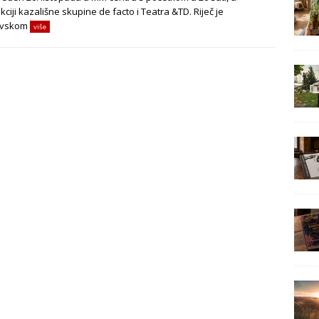
ciji kazališne skupine de facto i Teatra &TD. Riječ je
ovskom
više