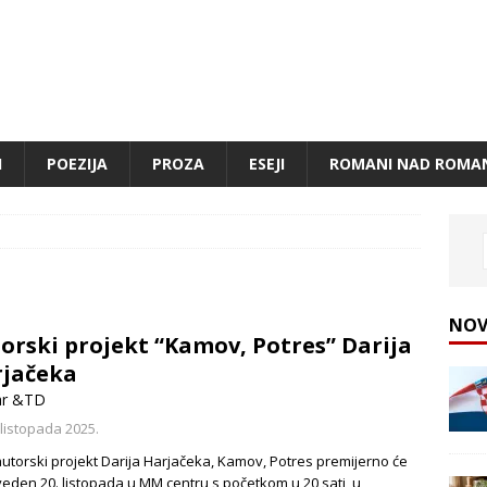
I
POEZIJA
PROZA
ESEJI
ROMANI NAD ROMA
NOV
orski projekt “Kamov, Potres” Darija
rjačeka
ar &TD
 listopada 2025.
autorski projekt Darija Harjačeka, Kamov, Potres premijerno će
zveden 20. listopada u MM centru s početkom u 20 sati, u