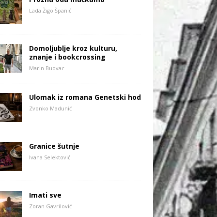
Lada Žigo Španić
Domoljublje kroz kulturu,
znanje i bookcrossing
Marin Buovac
Ulomak iz romana Genetski hod
Zvonko Madunić
Granice šutnje
Ivana Selektović
Imati sve
Zoran Gavrilović