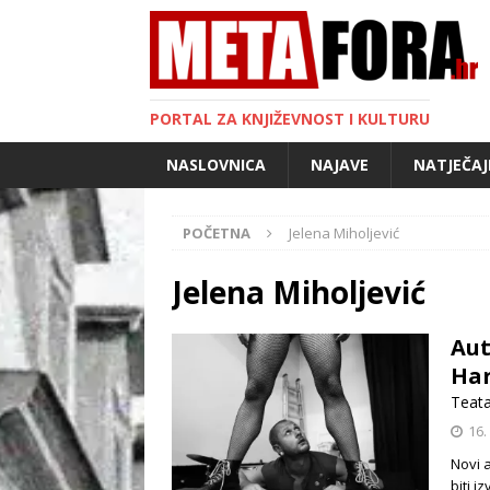
PORTAL ZA KNJIŽEVNOST I KULTURU
NASLOVNICA
NAJAVE
NATJEČAJ
POČETNA
Jelena Miholjević
Jelena Miholjević
Aut
Ha
Teat
16.
Novi 
biti i