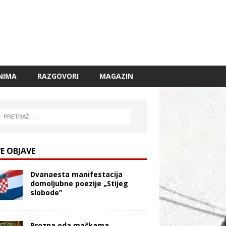
NIMA
RAZGOVORI
MAGAZIN
E OBJAVE
Dvanaesta manifestacija
domoljubne poezije „Stijeg
slobode”
Prozna oda mačkama