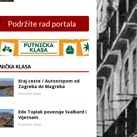
Podržite rad portala
NIČKA KLASA
Kraj ceste / Autostopom od
Zagreba do Magreba
Putnička klasa
Edo Toplak povezuje Svalbard i
Vijetnam
Putnička klasa