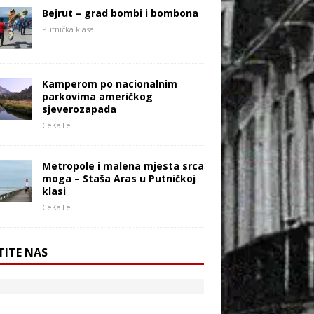
Bejrut – grad bombi i bombona
Putnička klasa
Kamperom po nacionalnim
parkovima američkog
sjeverozapada
CeKaTe
Metropole i malena mjesta srca
moga – Staša Aras u Putničkoj
klasi
CeKaTe
TITE NAS