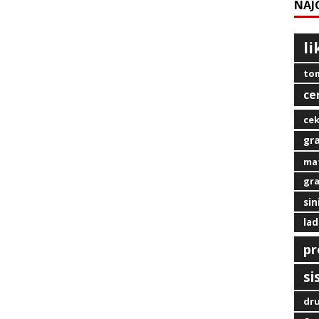
NAJ
l
tom
ce
ce
gra
mat
gra
sin
lad
pr
si
dru