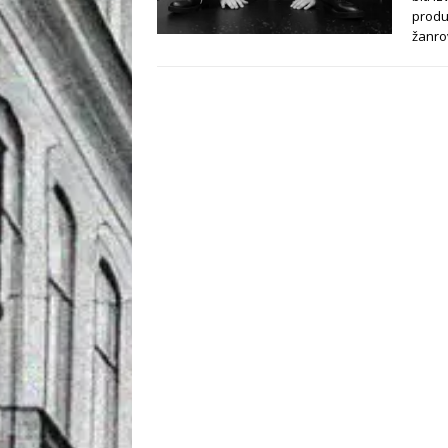
produk
žanr