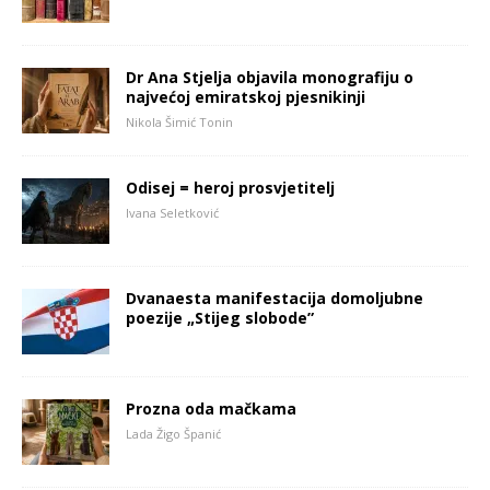
Dr Ana Stjelja objavila monografiju o
najvećoj emiratskoj pjesnikinji
Nikola Šimić Tonin
Odisej = heroj prosvjetitelj
Ivana Seletković
Dvanaesta manifestacija domoljubne
poezije „Stijeg slobode”
Prozna oda mačkama
Lada Žigo Španić