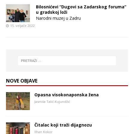
Bilosnićevi “Dugovi sa Zadarskog foruma”
u gradskoj loži
Narodni muzej u Zadru
15. veljače 2022.
NOVE OBJAVE
Opasna visokonaponska žena
Jasmila Talić-Kujundžić
Čitalac koji traži dijagnozu
Ilhan Kokor