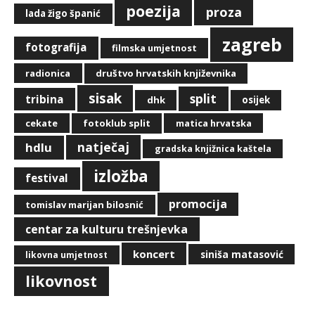
poezija
proza
lada žigo španić
zagreb
fotografija
filmska umjetnost
radionica
društvo hrvatskih književnika
sisak
split
tribina
dhk
osijek
cekate
fotoklub split
matica hrvatska
natječaj
hdlu
gradska knjižnica kaštela
izložba
festival
promocija
tomislav marijan bilosnić
centar za kulturu trešnjevka
koncert
siniša matasović
likovna umjetnost
likovnost