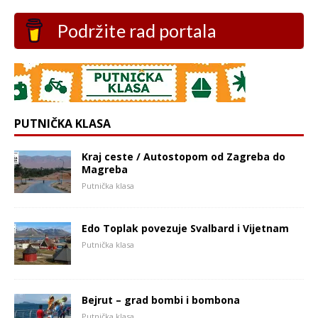
Podržite rad portala
PUTNIČKA KLASA
Kraj ceste / Autostopom od Zagreba do
Magreba
Putnička klasa
Edo Toplak povezuje Svalbard i Vijetnam
Putnička klasa
Bejrut – grad bombi i bombona
Putnička klasa