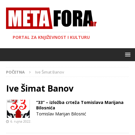
PORTAL ZA KNJIŽEVNOST I KULTURU
POČETNA
Ive Šimat Banov
Ive Šimat Banov
“33” – izložba crteža Tomislava Marijana
Bilosnića
Tomislav Marijan Bilosnić
6. rujna 2022.