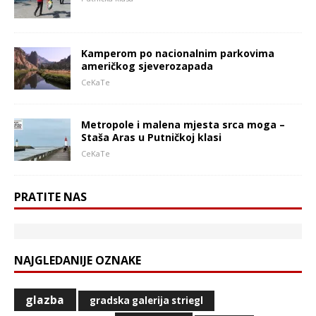
Kamperom po nacionalnim parkovima
američkog sjeverozapada
CeKaTe
Metropole i malena mjesta srca moga –
Staša Aras u Putničkoj klasi
CeKaTe
PRATITE NAS
NAJGLEDANIJE OZNAKE
glazba
gradska galerija striegl