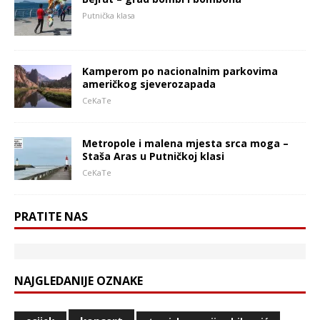
Putnička klasa
Kamperom po nacionalnim parkovima
američkog sjeverozapada
CeKaTe
Metropole i malena mjesta srca moga –
Staša Aras u Putničkoj klasi
CeKaTe
PRATITE NAS
NAJGLEDANIJE OZNAKE