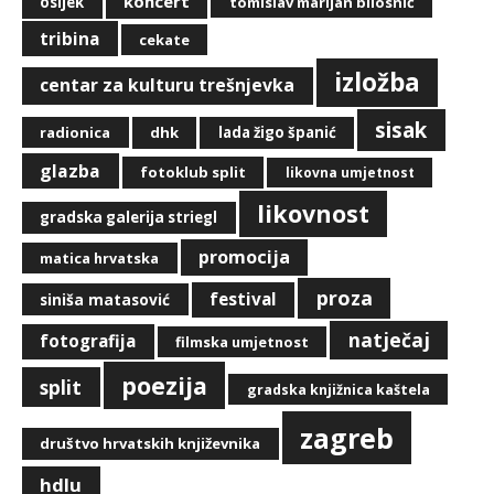
koncert
osijek
tomislav marijan bilosnić
tribina
cekate
izložba
centar za kulturu trešnjevka
sisak
radionica
dhk
lada žigo španić
glazba
fotoklub split
likovna umjetnost
likovnost
gradska galerija striegl
promocija
matica hrvatska
proza
festival
siniša matasović
natječaj
fotografija
filmska umjetnost
poezija
split
gradska knjižnica kaštela
zagreb
društvo hrvatskih književnika
hdlu