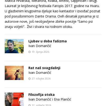
Matica Hrvatska, Metafora, Kvaka, Arteist, Sapphoart i drugi.
Laureat je književnog festivala Faropis 2017. godine na Hvaru.
U glazbenim krugovima djeluje kao kantautor i izvođač poznat
pod pseudonimom Dante Drama. Ovih desetak pjesama je iz
autorove nove, još neobjavljene zbirke poezije “Samo psi
znaju voljeti”. Živi i stvara na rodnom otoku.
Ljubav u doba fašizma
Ivan Domančić
19. lipnja 2026.
Rat naš svagdašnji
Ivan Domančić
27. ožujka 2026.
Filozofija otoka
Ivan Domančić i Ena Plančić
12. veljače 2026.