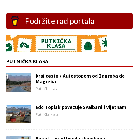
Podržite rad portala
PUTNIČKA KLASA
Kraj ceste / Autostopom od Zagreba do
Magreba
Putnička klasa
Edo Toplak povezuje Svalbard i Vijetnam
Putnička klasa
Bejrut – grad bombi i bombona