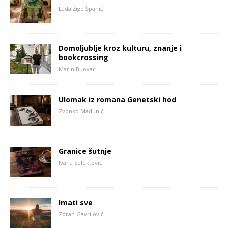
Lada Žigo Španić
Domoljublje kroz kulturu, znanje i
bookcrossing
Marin Buovac
Ulomak iz romana Genetski hod
Zvonko Madunić
Granice šutnje
Ivana Selektović
Imati sve
Zoran Gavrilović