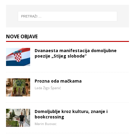
NOVE OBJAVE
Dvanaesta manifestacija domoljubne
poezije „Stijeg slobode”
Prozna oda mačkama
Lada Žigo Španić
Domoljublje kroz kulturu, znanje i
bookcrossing
Marin Buovac