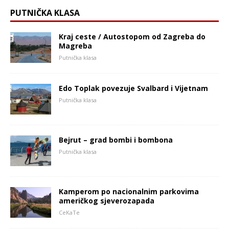
PUTNIČKA KLASA
Kraj ceste / Autostopom od Zagreba do
Magreba
Putnička klasa
Edo Toplak povezuje Svalbard i Vijetnam
Putnička klasa
Bejrut – grad bombi i bombona
Putnička klasa
Kamperom po nacionalnim parkovima
američkog sjeverozapada
CeKaTe