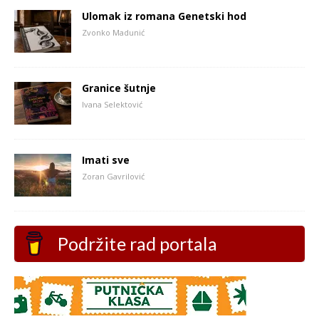
Ulomak iz romana Genetski hod
Zvonko Madunić
Granice šutnje
Ivana Selektović
Imati sve
Zoran Gavrilović
Podržite rad portala