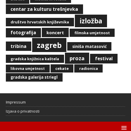
centar za kulturu trešnjevka
izložba
društvo hrvatskih književnika
fotografija
koncert
filmska umjetnost
zagreb
tribina
siniša matasović
proza
festival
gradska knjižnica kaštela
cekate
radionica
likovna umjetnost
gradska galerija striegl
Impressum
Izjava o privatnosti