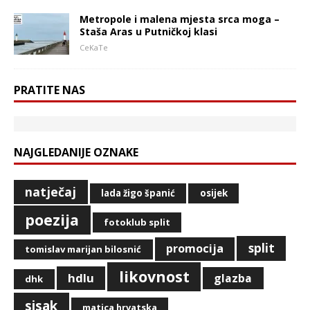
Metropole i malena mjesta srca moga –
Staša Aras u Putničkoj klasi
CeKaTe
PRATITE NAS
NAJGLEDANIJE OZNAKE
natječaj
lada žigo španić
osijek
poezija
fotoklub split
split
promocija
tomislav marijan bilosnić
likovnost
hdlu
glazba
dhk
sisak
matica hrvatska