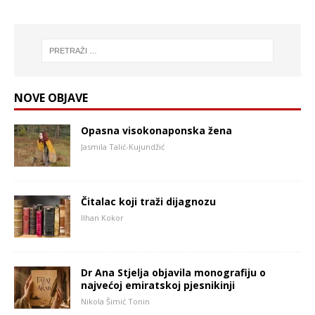
NOVE OBJAVE
Opasna visokonaponska žena
Jasmila Talić-Kujundžić
Čitalac koji traži dijagnozu
Ilhan Kokor
Dr Ana Stjelja objavila monografiju o
najvećoj emiratskoj pjesnikinji
Nikola Šimić Tonin