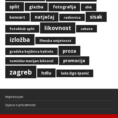
split
glazba
fotografija
dhk
sisak
natječaj
koncert
radionica
likovnost
fotoklub split
cekate
izložba
filmska umjetnost
proza
gradska knjižnica kaštela
promocija
tomislav marijan bilosnić
zagreb
hdlu
lada žigo španić
Impressum
Izjava o privatnosti