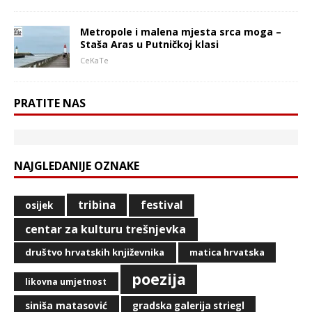
Metropole i malena mjesta srca moga –
Staša Aras u Putničkoj klasi
CeKaTe
PRATITE NAS
NAJGLEDANIJE OZNAKE
tribina
festival
osijek
centar za kulturu trešnjevka
društvo hrvatskih književnika
matica hrvatska
poezija
likovna umjetnost
siniša matasović
gradska galerija striegl