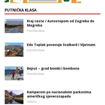
PUTNIČKA KLASA
Kraj ceste / Autostopom od Zagreba do
Magreba
Putnička klasa
Edo Toplak povezuje Svalbard i Vijetnam
Putnička klasa
Bejrut – grad bombi i bombona
Putnička klasa
Kamperom po nacionalnim parkovima
američkog sjeverozapada
CeKaTe