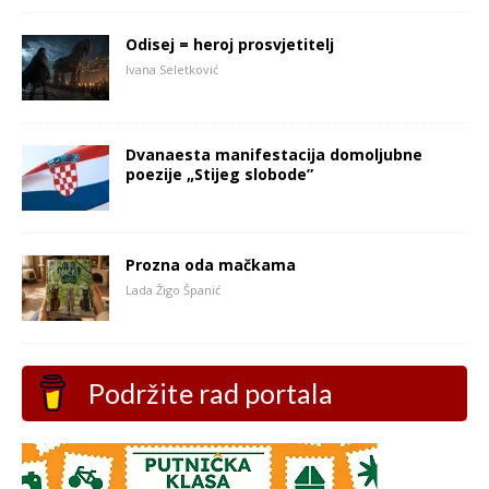
Odisej = heroj prosvjetitelj
Ivana Seletković
Dvanaesta manifestacija domoljubne
poezije „Stijeg slobode”
Prozna oda mačkama
Lada Žigo Španić
Podržite rad portala