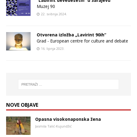
“Labirint devedesetih” u Sarajevu
Muzej 90
22. svibnja 2024.
Otvorena izložba „Lavirint 90ih“
Grad - European centre for culture and debate
16. lipnja 2023.
NOVE OBJAVE
Opasna visokonaponska žena
Jasmila Talić-Kujundžić