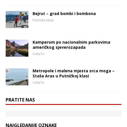
Bejrut – grad bombi i bombona
Putnička klasa
Kamperom po nacionalnim parkovima
američkog sjeverozapada
CeKaTe
Metropole i malena mjesta srca moga –
Staša Aras u Putničkoj klasi
CeKaTe
PRATITE NAS
NAJGLEDANIJE OZNAKE