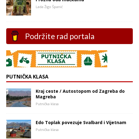
Lada Žigo Španić
Podržite rad portala
PUTNIČKA KLASA
Kraj ceste / Autostopom od Zagreba do
Magreba
Putnička klasa
Edo Toplak povezuje Svalbard i Vijetnam
Putnička klasa