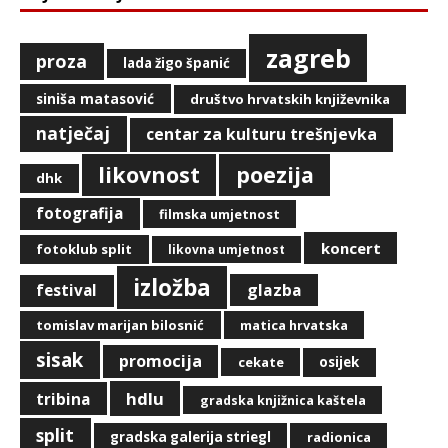
zagreb
proza
lada žigo španić
siniša matasović
društvo hrvatskih književnika
natječaj
centar za kulturu trešnjevka
likovnost
poezija
dhk
fotografija
filmska umjetnost
koncert
fotoklub split
likovna umjetnost
izložba
glazba
festival
tomislav marijan bilosnić
matica hrvatska
sisak
promocija
cekate
osijek
hdlu
tribina
gradska knjižnica kaštela
split
gradska galerija striegl
radionica