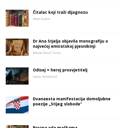
Čitalac koji traži dijagnozu
Ilhan Kokor
Dr Ana Stjelja objavila monografiju o
najvećoj emiratskoj pjesnikinji
Nikola Šimić Tonin
Odisej = heroj prosvjetitelj
Ivana Seletković
Dvanaesta manifestacija domoljubne
poezije „Stijeg slobode”
Prozna oda mačkama