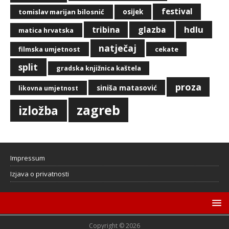
festival
tomislav marijan bilosnić
osijek
hdlu
glazba
tribina
matica hrvatska
natječaj
filmska umjetnost
cekate
split
gradska knjižnica kaštela
proza
siniša matasović
likovna umjetnost
zagreb
izložba
Impressum
Izjava o privatnosti
Copyright © 2026