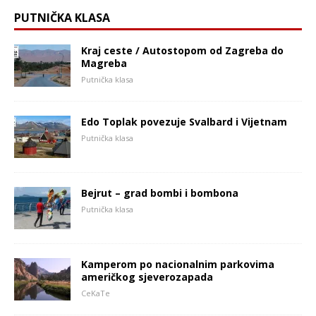
PUTNIČKA KLASA
Kraj ceste / Autostopom od Zagreba do
Magreba
Putnička klasa
Edo Toplak povezuje Svalbard i Vijetnam
Putnička klasa
Bejrut – grad bombi i bombona
Putnička klasa
Kamperom po nacionalnim parkovima
američkog sjeverozapada
CeKaTe