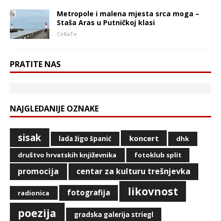
Metropole i malena mjesta srca moga –
Staša Aras u Putničkoj klasi
CeKaTe
PRATITE NAS
NAJGLEDANIJE OZNAKE
sisak
koncert
lada žigo španić
dhk
društvo hrvatskih književnika
fotoklub split
promocija
centar za kulturu trešnjevka
likovnost
fotografija
radionica
poezija
gradska galerija striegl