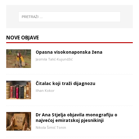
NOVE OBJAVE
Opasna visokonaponska žena
Jasmila Talić-Kujundžić
Čitalac koji traži dijagnozu
Ilhan Kokor
Dr Ana Stjelja objavila monografiju o
najvećoj emiratskoj pjesnikinji
Nikola Šimić Tonin