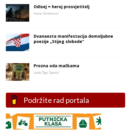
Odisej = heroj prosvjetitelj
Ivana Seletković
Dvanaesta manifestacija domoljubne
poezije „Stijeg slobode”
Prozna oda mačkama
Lada Žigo Španić
Podržite rad portala