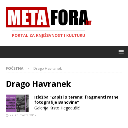
PORTAL ZA KNJIŽEVNOST I KULTURU
POČETNA
Drago Havranek
Drago Havranek
Izložba “Zapisi s terena: fragmenti ratne
fotografije Banovine”
Galerija Krsto Hegedušić
27. kolovoza 2017.