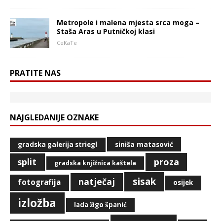
Metropole i malena mjesta srca moga –
Staša Aras u Putničkoj klasi
CeKaTe
PRATITE NAS
NAJGLEDANIJE OZNAKE
siniša matasović
gradska galerija striegl
split
proza
gradska knjižnica kaštela
sisak
natječaj
fotografija
osijek
izložba
lada žigo španić