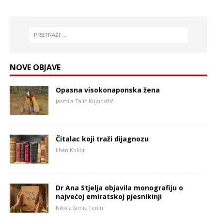
NOVE OBJAVE
Opasna visokonaponska žena
Jasmila Talić-Kujundžić
Čitalac koji traži dijagnozu
Ilhan Kokor
Dr Ana Stjelja objavila monografiju o
najvećoj emiratskoj pjesnikinji
Nikola Šimić Tonin