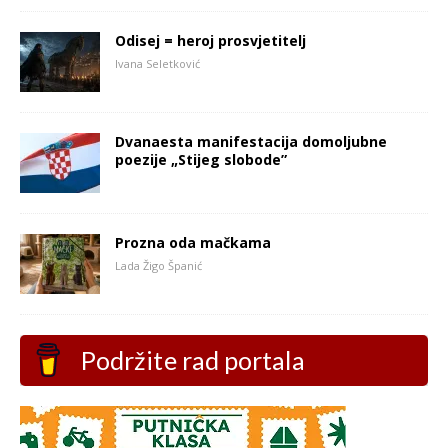
Odisej = heroj prosvjetitelj
Ivana Seletković
Dvanaesta manifestacija domoljubne
poezije „Stijeg slobode”
Prozna oda mačkama
Lada Žigo Španić
Podržite rad portala