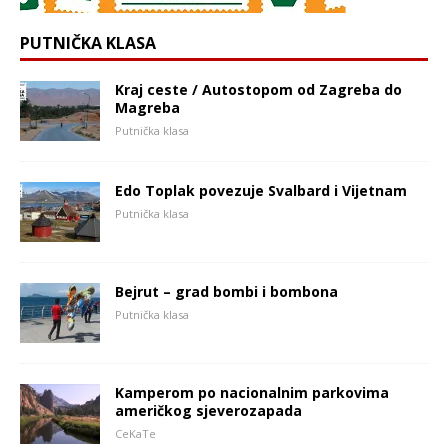
PUTNIČKA KLASA
Kraj ceste / Autostopom od Zagreba do
Magreba
Putnička klasa
Edo Toplak povezuje Svalbard i Vijetnam
Putnička klasa
Bejrut – grad bombi i bombona
Putnička klasa
Kamperom po nacionalnim parkovima
američkog sjeverozapada
CeKaTe