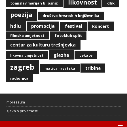
likovnost
tomislav marijan bilosnić
dhk
poezija
društvo hrvatskih književnika
hdlu
promocija
festival
koncert
filmska umjetnost
fotoklub split
centar za kulturu trešnjevka
glazba
cekate
likovna umjetnost
zagreb
tribina
matica hrvatska
radionica
Impressum
Izjava o privatnosti