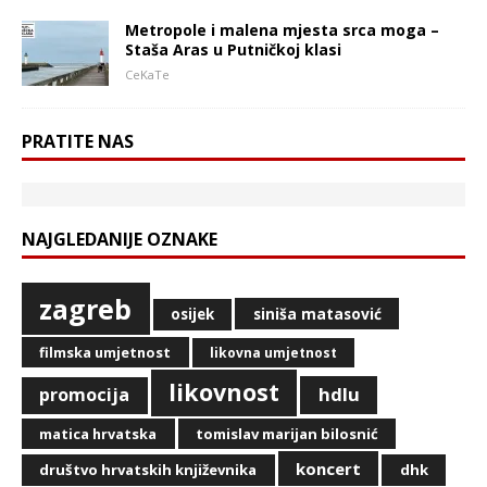
Metropole i malena mjesta srca moga –
Staša Aras u Putničkoj klasi
CeKaTe
PRATITE NAS
NAJGLEDANIJE OZNAKE
zagreb
siniša matasović
osijek
filmska umjetnost
likovna umjetnost
likovnost
hdlu
promocija
matica hrvatska
tomislav marijan bilosnić
koncert
društvo hrvatskih književnika
dhk