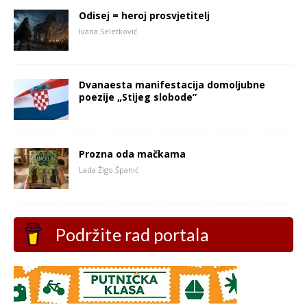
Odisej = heroj prosvjetitelj
Ivana Seletković
Dvanaesta manifestacija domoljubne
poezije „Stijeg slobode”
Prozna oda mačkama
Lada Žigo Španić
Podržite rad portala