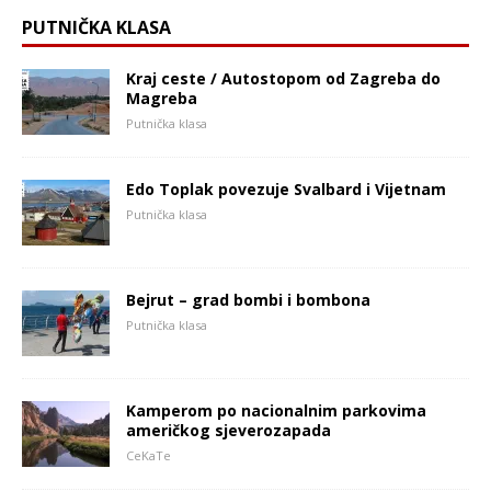
PUTNIČKA KLASA
Kraj ceste / Autostopom od Zagreba do
Magreba
Putnička klasa
Edo Toplak povezuje Svalbard i Vijetnam
Putnička klasa
Bejrut – grad bombi i bombona
Putnička klasa
Kamperom po nacionalnim parkovima
američkog sjeverozapada
CeKaTe