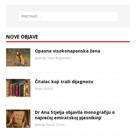
NOVE OBJAVE
Opasna visokonaponska žena
Jasmila Talić-Kujundžić
Čitalac koji traži dijagnozu
Ilhan Kokor
Dr Ana Stjelja objavila monografiju o
najvećoj emiratskoj pjesnikinji
Nikola Šimić Tonin