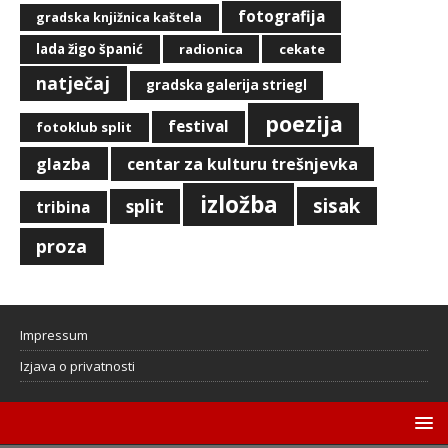
fotografija
gradska knjižnica kaštela
lada žigo španić
radionica
cekate
natječaj
gradska galerija striegl
poezija
festival
fotoklub split
glazba
centar za kulturu trešnjevka
izložba
sisak
split
tribina
proza
Impressum
Izjava o privatnosti