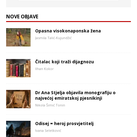
NOVE OBJAVE
Opasna visokonaponska žena
Jasmila Talić-Kujundžić
Čitalac koji traži dijagnozu
Ilhan Kokor
Dr Ana Stjelja objavila monografiju o
najvećoj emiratskoj pjesnikinji
Nikola Šimić Tonin
Odisej = heroj prosvjetitelj
Ivana Seletković