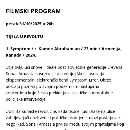
FILMSKI PROGRAM
petak 31/10/2025 u 20h
TIJELA U REVOLTU
1. Symptom / r. Kamee Abrahamian / 23 min / Armenija,
Kanada / 2024.
Utjelovljujući snove i ideale post-sovjetske generacije Erevana,
Sona i Amassia susreću se u srednjoj školi i osnivaju
eksperimentalni elektronički bend Symptom Error. Ubrzo
postaju poznati po svojim podzemnim nastupima –
koncertima koje često prekidaju seksističke i homofobne
policijske intervencije.
Uoči Baršunaste revolucije, kada tisuće ljudi izlaze na ulice
zahtijevajući društvene i političke promjene, ulozi postaju veći
nego ikad. Sona i Amassia prvi su među svojim prijateljima koji