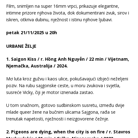
Film, snimljen na super 16mm vrpci, prikazuje elegantne,
intimne prizore njihova života, dok dokumentirani zvuk, sirov i
iskren, otkriva dubinu, nježnost i istinu njihove ljubavi.
petak 21/11/2025 u 20h
URBANE ŽELJE
1. Saigon Kiss / r. Hồng Anh Nguyễn / 22 min / Vijetnam,
Njemačka, Australija / 2024.
Mơ luta kroz gužvu i kaos ulice, pokušavajući izbjeći neželjeni
poziv. Na rubu sajgonske ceste, u moru zvukova i svjetla,
susreće Vicky, čiji je motor iznenada zastao.
U tom snažnom, gotovo sudbinskom susretu, između dvije
mlade queer žene na bučnim ulicama Sajgona, rađa se
trenutak napetosti, nježnosti i neizgovorene čežnje.
2. Pigeons are dying, when the city is on fire / r. Stavros