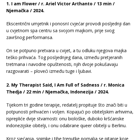
1. I am Flower / r. Ariel Victor Arthanto / 13 min /
Njemačka / 2024.
Ekscentrični umjetnik i ponosnI cvjećar provodi posljednji dan
u cvjetnom spa centru sa svojom majkom, prije svog
završnog performansa.
On se potpuno pretvara u cvijet, a tu odluku njegova majka
teško prihvaća. Tog posljednjeg dana, između pretjeranih
tretmana i navodne opuštenosti, njih dvoje pokušavaju
razgovarati – ploveći između tuge i ljubavi.
2. My Therapist Said, I Am Full of Sadness / r. Monica
Thedja / 22 min / Njemačka, Indonezija / 2024.
Tijekom tri godine terapije, redatelj propituje što znači biti u
potpunosti prihvaćen i voljen. Kopajući po obiteljskim arhivima,
isprepliće dvije stvarnosti: onu biološke, duboko kršćanske
indonezijske obitelji, i onu odabrane queer obitelji u Berlinu.
Kroz sjećanja, snimke i tihe trenutke pomalja se pitanje koje