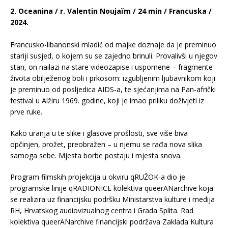
2. Oceanina / r. Valentin Noujaïm / 24 min / Francuska /
2024.
Francusko-libanonski mladić od majke doznaje da je preminuo
stariji susjed, o kojem su se zajedno brinuli. Provalivši u njegov
stan, on nailazi na stare videozapise i uspomene – fragmente
života obilježenog boli i prkosom: izgubljenim ljubavnikom koji
je preminuo od posljedica AIDS-a, te sjećanjima na Pan-afrički
festival u Alžiru 1969. godine, koji je imao priliku doživjeti iz
prve ruke.
Kako uranja u te slike i glasove prošlosti, sve više biva
opčinjen, prožet, preobražen – u njemu se rađa nova slika
samoga sebe. Mjesta borbe postaju i mjesta snova.
Program filmskih projekcija u okviru qRUŽOK-a dio je
programske linije qRADIONICE kolektiva queerANarchive koja
se realizira uz financijsku podršku Ministarstva kulture i medija
RH, Hrvatskog audiovizualnog centra i Grada Splita. Rad
kolektiva queerANarchive financijski podržava Zaklada Kultura