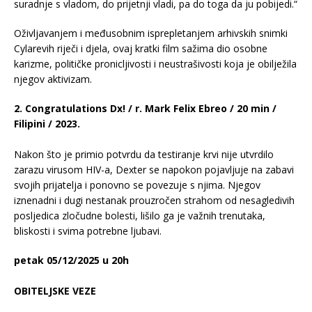
suradnje s vladom, do prijetnji vladi, pa do toga da ju pobijedi.“
Oživljavanjem i međusobnim isprepletanjem arhivskih snimki
Cylarevih riječi i djela, ovaj kratki film sažima dio osobne
karizme, političke pronicljivosti i neustrašivosti koja je obilježila
njegov aktivizam.
2. Congratulations Dx! / r. Mark Felix Ebreo / 20 min /
Filipini / 2023.
Nakon što je primio potvrdu da testiranje krvi nije utvrdilo
zarazu virusom HIV-a, Dexter se napokon pojavljuje na zabavi
svojih prijatelja i ponovno se povezuje s njima. Njegov
iznenadni i dugi nestanak prouzročen strahom od nesagledivih
posljedica zločudne bolesti, lišilo ga je važnih trenutaka,
bliskosti i svima potrebne ljubavi.
petak 05/12/2025 u 20h
OBITELJSKE VEZE