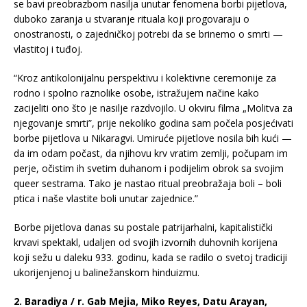
se bavi preobrazbom nasilja unutar fenomena borbi pijetlova,
duboko zaranja u stvaranje rituala koji progovaraju o
onostranosti, o zajedničkoj potrebi da se brinemo o smrti —
vlastitoj i tuđoj.
“Kroz antikolonijalnu perspektivu i kolektivne ceremonije za
rodno i spolno raznolike osobe, istražujem načine kako
zacijeliti ono što je nasilje razdvojilo. U okviru filma „Molitva za
njegovanje smrti”, prije nekoliko godina sam počela posjećivati
borbe pijetlova u Nikaragvi. Umiruće pijetlove nosila bih kući —
da im odam počast, da njihovu krv vratim zemlji, počupam im
perje, očistim ih svetim duhanom i podijelim obrok sa svojim
queer sestrama. Tako je nastao ritual preobražaja boli – boli
ptica i naše vlastite boli unutar zajednice.”
Borbe pijetlova danas su postale patrijarhalni, kapitalistički
krvavi spektakl, udaljen od svojih izvornih duhovnih korijena
koji sežu u daleku 933. godinu, kada se radilo o svetoj tradiciji
ukorijenjenoj u balinežanskom hinduizmu.
2. Baradiya / r. Gab Mejia, Miko Reyes, Datu Arayan,