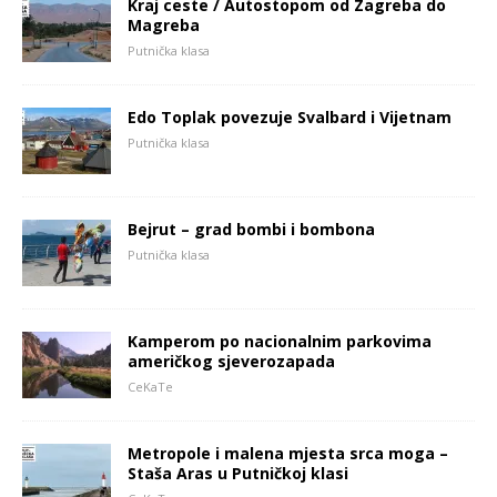
Kraj ceste / Autostopom od Zagreba do
Magreba
Putnička klasa
Edo Toplak povezuje Svalbard i Vijetnam
Putnička klasa
Bejrut – grad bombi i bombona
Putnička klasa
Kamperom po nacionalnim parkovima
američkog sjeverozapada
CeKaTe
Metropole i malena mjesta srca moga –
Staša Aras u Putničkoj klasi