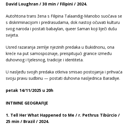
David Loughran / 30 min / Filipini / 2024.
Autohtona trans žena s Filipina Talaandig-Manobo suočava se
s diskriminacijom i predrasudama, dok nastoji očuvati kulturu
svog naroda i postati babaylan, queer šaman koji liječi dušu
svijeta.
Usred razaranja zemlje njezinih predaka u Bukidnonu, ona
kreće na put samospoznaje, preispitujući granice između
duhovnog i tjelesnog, tradicije i identiteta.
U nasljeđu svojih predaka otkriva smisao postojanja i prihvaća
svoju pravu sudbinu — postati duhovna nasljednica Baradiye.
petak 14/11/2025 u 20h
INTIMNE GEOGRAFIJE
1. Tell Her What Happened to Me / r. Pethrus Tibúrcio /
25 min / Brazil / 2024.