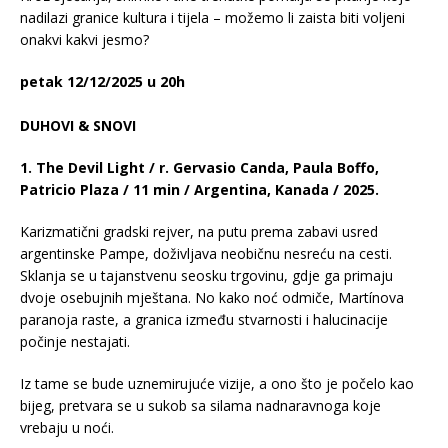
nadilazi granice kultura i tijela – možemo li zaista biti voljeni
onakvi kakvi jesmo?
petak 12/12/2025 u 20h
DUHOVI & SNOVI
1. The Devil Light / r. Gervasio Canda, Paula Boffo,
Patricio Plaza / 11 min / Argentina, Kanada / 2025.
Karizmatični gradski rejver, na putu prema zabavi usred
argentinske Pampe, doživljava neobičnu nesreću na cesti.
Sklanja se u tajanstvenu seosku trgovinu, gdje ga primaju
dvoje osebujnih mještana. No kako noć odmiče, Martínova
paranoja raste, a granica između stvarnosti i halucinacije
počinje nestajati.
Iz tame se bude uznemirujuće vizije, a ono što je počelo kao
bijeg, pretvara se u sukob sa silama nadnaravnoga koje
vrebaju u noći.