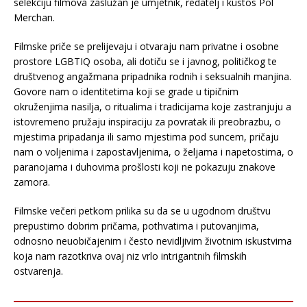
selekciju filmova zaslužan je umjetnik, redatelj i kustos Pol
Merchan.
Filmske priče se prelijevaju i otvaraju nam privatne i osobne
prostore LGBTIQ osoba, ali dotiču se i javnog, političkog te
društvenog angažmana pripadnika rodnih i seksualnih manjina.
Govore nam o identitetima koji se grade u tipičnim
okruženjima nasilja, o ritualima i tradicijama koje zastranjuju a
istovremeno pružaju inspiraciju za povratak ili preobrazbu, o
mjestima pripadanja ili samo mjestima pod suncem, pričaju
nam o voljenima i zapostavljenima, o željama i napetostima, o
paranojama i duhovima prošlosti koji ne pokazuju znakove
zamora.
Filmske večeri petkom prilika su da se u ugodnom društvu
prepustimo dobrim pričama, pothvatima i putovanjima,
odnosno neuobičajenim i često nevidljivim životnim iskustvima
koja nam razotkriva ovaj niz vrlo intrigantnih filmskih
ostvarenja.