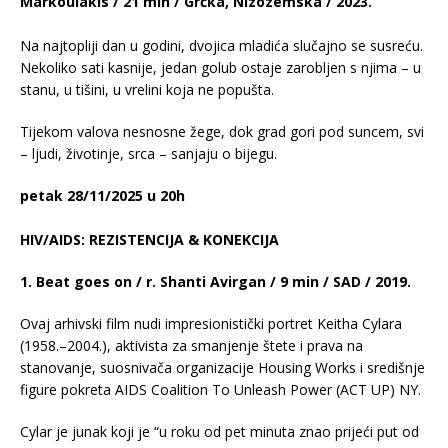
Markoulakis / 21 min / Grčka, Nizozemska / 2023.
Na najtopliji dan u godini, dvojica mladića slučajno se susreću.
Nekoliko sati kasnije, jedan golub ostaje zarobljen s njima – u
stanu, u tišini, u vrelini koja ne popušta.
Tijekom valova nesnosne žege, dok grad gori pod suncem, svi
– ljudi, životinje, srca – sanjaju o bijegu.
petak 28/11/2025 u 20h
HIV/AIDS: REZISTENCIJA & KONEKCIJA
1. Beat goes on / r. Shanti Avirgan / 9 min / SAD / 2019.
Ovaj arhivski film nudi impresionistički portret Keitha Cylara
(1958.–2004.), aktivista za smanjenje štete i prava na
stanovanje, suosnivača organizacije Housing Works i središnje
figure pokreta AIDS Coalition To Unleash Power (ACT UP) NY.
Cylar je junak koji je “u roku od pet minuta znao prijeći put od