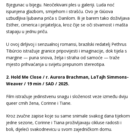
Bjegunac u bijegu. Neočekivani ples u galeriji. Luda noć
ispunjena glazbom, smijehom i strašću. Ovo je Giùova
uzbudljiva ljubavna priča s Danilom. Ili je barem tako doživljava
Esther, cimerica i prijateljica, kroz čije se oči stvarnost i mašta
stapaju u jednu priču.
U ovoj dirljivoj i senzualnoj romansi, brazilski redatelj Pethrus
Tibúrcio istražuje granice pripovijesti i imaginacije, dok tijela s
margine — puna snova, želja i straha od samoće — traže
mjesto prihvaćanja u svijetu prepunom stereotipa.
2. Hold Me Close / r. Aurora Brachman, LaTajh Simmons-
Weaver / 19 min / SAD / 2025.
Film istražuje jedinstvenu snagu i složenost veze između dviju
queer crnih žena, Corinne i Tiane.
Kroz zvučne zapise koje su same snimale svakog dana tijekom
jedne sezone, Corinne i Tiana proživljavaju cikluse radosti i
boli, dijeleći svakodnevicu u svom zajedničkom domu.