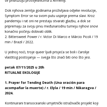
se pridružuju prosvjednicima u Armeniji.
Dok njihova zemlja godinama proživljava odjeke revolucije,
Symptom Error se na svom putu uspinje prema slavi. Kroz
pandemiju i rat oni ne prestaju stvarati glazbu, a dok se
pripremaju za svoju prvu međunarodnu turneju njihovi snovi
konačno počinju dobivati oblik.
2. Bittersweet Power / r. Victor Di Marco e Márcio Picoli / 19
min / Brazil / 2022.
U jednoj noći, troje queer ljudi prisjeća se boli i čarolije
vlastitog postojanja — svega što znači biti ono što jesi.
petak 07/11/2025 u 20h
RITUALNE EKOLOGIJE
1. Prayer for Tending Death (Una oración para
acompañar la muerte) / r. Elyla / 19 min / Nikaragva /
2024.
Kontinuirani transoceanski umjetnički istraživački projekt koji