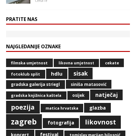
CeKaTe
PRATITE NAS
NAJGLEDANIJE OZNAKE
filmska umjetnost
cekate
likovna umjetnost
sisak
hdlu
fotoklub split
siniša matasović
gradska galerija striegl
natječaj
osijek
gradska knjižnica kaštela
poezija
glazba
matica hrvatska
zagreb
likovnost
fotografija
koncert
festival
tomislav marijan bilosnić