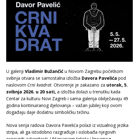
U galeriji
Vladimir Bužančić
u Novom Zagrebu početkom
svibnja otvara se samostalna izložba
Davora Pavelića
pod
naslovom
Crni kvadrat
. Otvorenje je zakazano za
utorak, 5.
svibnja 2026. u 20 sati,
a izložba dolazi u trenutku kada
Centar za kulturu Novi Zagreb i sama galerija obilježavaju 49
godina kontinuiranog djelovanja – važan jubilej koji ovom
događaju daje dodatnu simboličku težinu.
Nova serija radova Davora Pavelića polazi iz vizualnog jezika
stripa, ali ga istodobno razgrađuje i oslobađa njegovih
osnovnih zakonitosti. Uklanjanjem teksta i linearnog