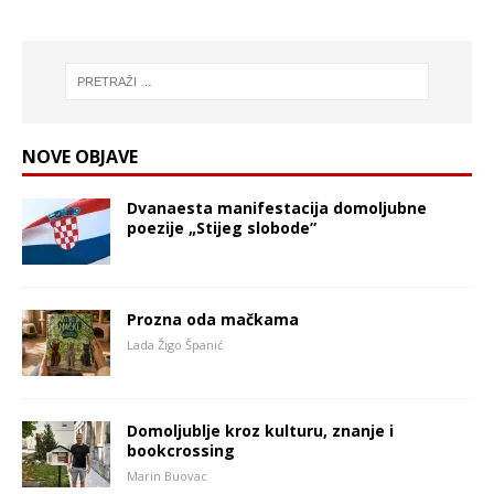
NOVE OBJAVE
Dvanaesta manifestacija domoljubne
poezije „Stijeg slobode”
Prozna oda mačkama
Lada Žigo Španić
Domoljublje kroz kulturu, znanje i
bookcrossing
Marin Buovac