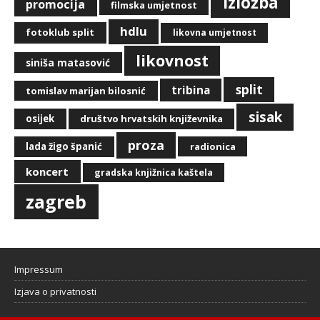
izložba
promocija
filmska umjetnost
hdlu
fotoklub split
likovna umjetnost
likovnost
siniša matasović
split
tribina
tomislav marijan bilosnić
sisak
osijek
društvo hrvatskih književnika
proza
lada žigo španić
radionica
koncert
gradska knjižnica kaštela
zagreb
Impressum
Izjava o privatnosti