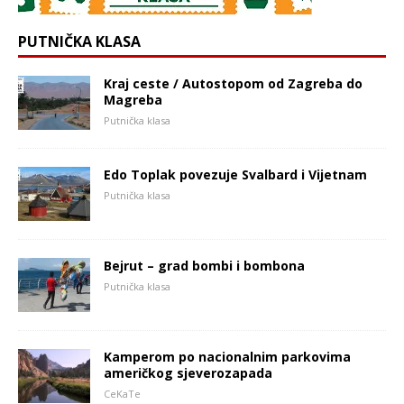
PUTNIČKA KLASA
Kraj ceste / Autostopom od Zagreba do
Magreba
Putnička klasa
Edo Toplak povezuje Svalbard i Vijetnam
Putnička klasa
Bejrut – grad bombi i bombona
Putnička klasa
Kamperom po nacionalnim parkovima
američkog sjeverozapada
CeKaTe