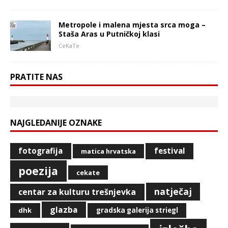
Metropole i malena mjesta srca moga –
Staša Aras u Putničkoj klasi
CeKaTe
PRATITE NAS
NAJGLEDANIJE OZNAKE
fotografija
festival
matica hrvatska
poezija
cekate
natječaj
centar za kulturu trešnjevka
glazba
dhk
gradska galerija striegl