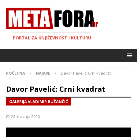
PORTAL ZA KNJIŽEVNOST I KULTURU
POČETNA
NAJAVE
Davor Pavelić: Crni kvadrat
Davor Pavelić: Crni kvadrat
GALERIJA VLADIMIR BUŽANČIĆ
28. travnja 2026.