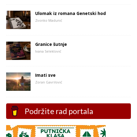
Ulomak iz romana Genetski hod
Zvonko Madunić
Granice šutnje
Ivana Selektović
Imati sve
Zoran Gavrilović
Podržite rad portala