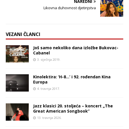
NAREDNI
Likovna duhovnost djetinjstva
VEZANI ČLANCI
Još samo nekoliko dana izložbe Bukovac-
Cabanel
3. siječnja 2019.
Kinolektira: ‘H-8…’ i 92. rođendan Kina
Europa
4. travnja 2017.
Jazz klasici 20. stoljeća – koncert „The
Great American Songbook”
13. travnja 2026.