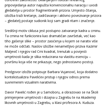
pripovijedanja autor napušta konvencionalnu naraciju i uvodi
gledatelja u prostor fragmentiranih prizora. Umjesto čitanja,
izložba traži kretanje, zadržavanje i aktivno povezivanje prizora
– gledatelj postaje sudionik koji sam gradi ritam i značenje.
Središnji motiv ciklusa jest postupno zatvaranje kadra u crninu.
Ta crnina ne funkcionira kao dramatičan završetak, već kao
tiho gašenje slike – prostor zasićenja u kojem se narativ više
ne može održati. Naslov izložbe nenametljivo priziva Kazimir
Maljevič i njegov rad Crni kvadrat, trenutak u povijesti
umjetnosti kada je slika reducirana na vlastitu esenciju –
površinu koja više ne prikazuje, nego jednostavno postoji.
Predgovor izložbi potpisuje Barbara Vujanović, koja dodatno
kontekstualizira Pavelićev pristup i njegov odnos prema
suvremenim vizualnim narativima.
Davor Pavelić rođen je u Samoboru, a obrazovao se na Školi
primijenjene umjetnosti i dizajna u Zagrebu te na Akademiji
likovnih umjetnosti u Zagrebu, u klasi profesora A. Kuduza.