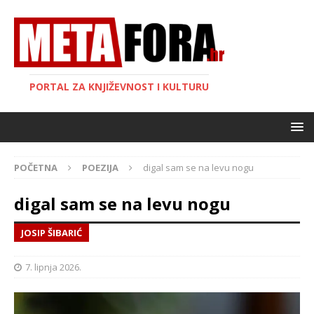
PORTAL ZA KNJIŽEVNOST I KULTURU
POČETNA
POEZIJA
digal sam se na levu nogu
digal sam se na levu nogu
JOSIP ŠIBARIĆ
7. lipnja 2026.