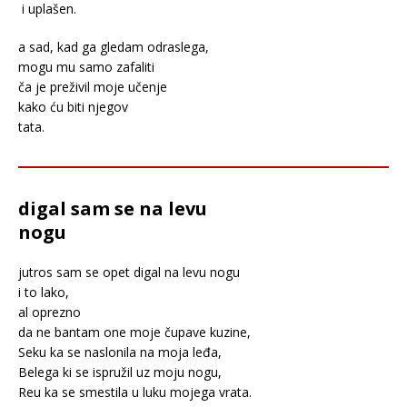
i uplašen.
a sad, kad ga gledam odraslega,
mogu mu samo zafaliti
ča je preživil moje učenje
kako ću biti njegov
tata.
digal sam se na levu
nogu
jutros sam se opet digal na levu nogu
i to lako,
al oprezno
da ne bantam one moje čupave kuzine,
Seku ka se naslonila na moja leđa,
Belega ki se ispružil uz moju nogu,
Reu ka se smestila u luku mojega vrata.