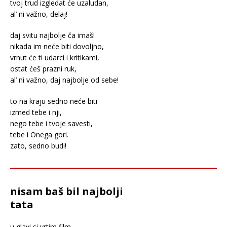
tvoj trud izgledat će uzaludan,
al’ ni važno, delaj!
daj svitu najbolje ča imaš!
nikada im neće biti dovoljno,
vrnut će ti udarci i kritikami,
ostat ćeš prazni ruk,
al’ ni važno, daj najbolje od sebe!
to na kraju sedno neće biti
izmed tebe i nji,
nego tebe i tvoje savesti,
tebe i Onega gori.
zato, sedno budi!
nisam baš bil najbolji
tata
u glavi si vrtim film,