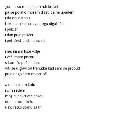
gurnuli su me na sam rub kreveta,
pa se polako moram dizati da ne upadem
i da oni ostanu.
tako sam se na levu nogu digal i čer
i prikčer
i dan prije prikčer
i pet šest godin unazad.
i ne, nisam loše volje
i več imam pismu
s kom ću početi dan,
vrti se u glavi od trenutka kad sam se probudil,
prije nego sam otvoril oči.
a onda pijem kafu
i čim sedem
moji čupavci već čekaju
dojti u moje krilo
u ko retko stanu sa tri.