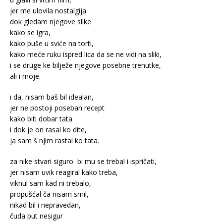
jer me ulovila nostalgija
dok gledam njegove slike
kako se igra,
kako puše u sviće na torti,
kako meće ruku ispred lica da se ne vidi na sliki,
i se druge ke bilježe njegove posebne trenutke,
ali i moje.
i da, nisam baš bil idealan,
jer ne postoji poseban recept
kako biti dobar tata
i dok je on rasal ko dite,
ja sam š njim rastal ko tata.
za nike stvari siguro bi mu se trebal i ispričati,
jer nisam uvik reagiral kako treba,
viknul sam kad ni trebalo,
propušćal ča nisam smil,
nikad bil i nepravedan,
čuda put nesigur