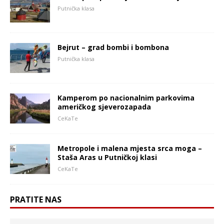
Putnička klasa
Bejrut – grad bombi i bombona
Putnička klasa
Kamperom po nacionalnim parkovima
američkog sjeverozapada
CeKaTe
Metropole i malena mjesta srca moga –
Staša Aras u Putničkoj klasi
CeKaTe
PRATITE NAS