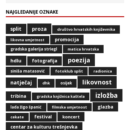
NAJGLEDANIJE OZNAKE
split
proza
društvo hrvatskih književnika
promocija
likovna umjetnost
gradska galerija striegl
matica hrvatska
poezija
hdlu
fotografija
siniša matasović
fotoklub split
radionica
likovnost
natječaj
dhk
osijek
izložba
tribina
gradska knjižnica kaštela
glazba
lada žigo španić
filmska umjetnost
festival
koncert
cekate
centar za kulturu trešnjevka