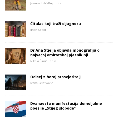
Jasmila Talić-Kujundžić
Čitalac koji traži dijagnozu
Ilhan Kokor
Dr Ana Stjelja objavila monografiju o
najvećoj emiratskoj pjesnikinji
Nikola Šimić Tonin
Odisej = heroj prosvjetitelj
Ivana Seletković
Dvanaesta manifestacija domoljubne
poezije „Stijeg slobode”