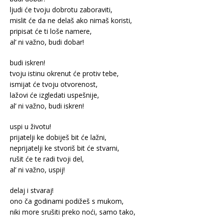
ljudi će tvoju dobrotu zaboraviti,
mislit će da ne delaš ako nimaš koristi,
pripisat će ti loše namere,
al’ ni važno, budi dobar!
budi iskren!
tvoju istinu okrenut će protiv tebe,
ismijat će tvoju otvorenost,
lažovi će izgledati uspešnije,
al’ ni važno, budi iskren!
uspi u životu!
prijatelji ke dobiješ bit će lažni,
neprijatelji ke stvoriš bit će stvarni,
rušit će te radi tvoji del,
al’ ni važno, uspij!
delaj i stvaraj!
ono ča godinami podižeš s mukom,
niki more srušiti preko noći, samo tako,