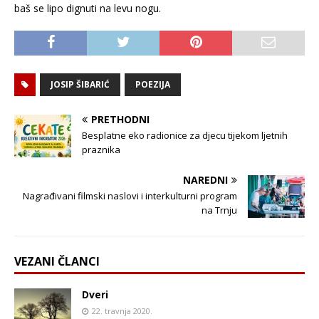
baš se lipo dignuti na levu nogu.
JOSIP ŠIBARIĆ
POEZIJA
PRETHODNI
Besplatne eko radionice za djecu tijekom ljetnih
praznika
NAREDNI
Nagrađivani filmski naslovi i interkulturni program
na Trnju
VEZANI ČLANCI
Dveri
22. travnja 2020.